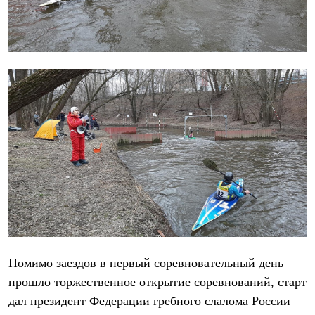
С синтетическим утеплителем
Аксессуары для спальников
Сумки и баулы
Баулы
Кошельки
Сумки
Гермомешки
Полезные аксессуары
Книги
Еда
Коврики
Обувь
Женская обувь
Сапоги
Ботинки
Мужская обувь
Ботинки
Кроссовки
Сапоги
Помимо заездов в первый соревновательный день
Гамаши и бахилы
Гамаши
прошло торжественное открытие соревнований, старт
Бахилы
дал президент Федерации гребного слалома России
Тапочки и чуни