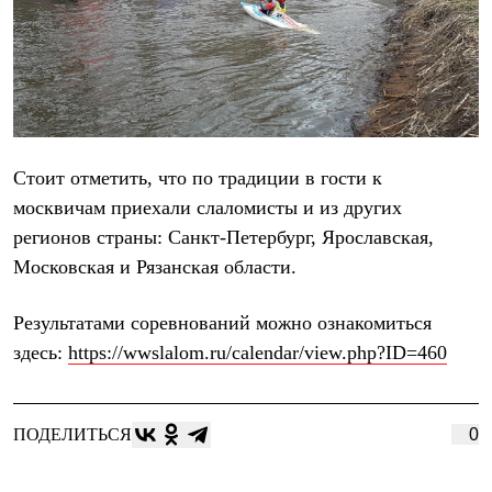
PEAK
ЗА ПОЛЯРНЫМ КРУГОМ
TREK
BASK kids
CITY
BASK juno
ИДЁМ В ПОХОД
Дневник капитана
Стоит отметить, что по традиции в гости к
Каталог дилеров
Компания
москвичам приехали слаломисты и из других
Баск сегодня
регионов страны: Санкт-Петербург, Ярославская,
История
Отцы основатели
Московская и Рязанская области.
Производство
Баск в вашем городе
Результатами соревнований можно ознакомиться
Контроль качества
Технологии
здесь:
https://wwslalom.ru/calendar/
view.php?ID=460
Команда Баск
Сотрудничество
Дилерам
Стать дилером
ПОДЕЛИТЬСЯ
0
Корпоративным клиентам
Услуги
Медиа