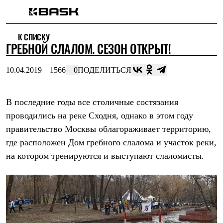
Каталог
К СПИСКУ
Интернет-магазин
​ГРЕБНОЙ СЛАЛОМ. СЕЗОН ОТКРЫТ!
Мужская одежда
Утепленная пухом
Куртки
10.04.2019
1566
0
ПОДЕЛИТЬСЯ
Брюки
Жилеты
Комбинезоны
В последние годы все столичные состязания
Утепленная синтетикой
Куртки
проводились на реке Сходня, однако в этом году
Брюки
правительство Москвы облагораживает территорию,
Штормовая одежда
Куртки
где расположен Дом гребного слалома и участок реки,
Брюки
на котором тренируются и выступают слаломисты.
Софтшелл одежда
Куртки
Брюки
Флисовая одежда
Куртки
Брюки
Жилеты