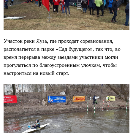
Брюки
Софтшелл одежда
Куртки
Флисовая одежда
Куртки
Брюки
Жилеты
Участок реки Яуза, где проходят соревнования,
Комбинезоны
Термобелье
располагается в парке «Сад будущего», так что, во
Комплект термобелья
время перерыва между заездами участники могли
Снаряжение
Палатки и тенты
прогуляться по благоустроенным улочкам, чтобы
Палатки
настроиться на новый старт.
Тенты
Аксессуары для палаток
Рюкзаки
Экспедиционные
Легкоходные
Альпинистские
Городские
Аксессуары для рюкзаков
Спальные мешки
Пуховые
Комбинированные