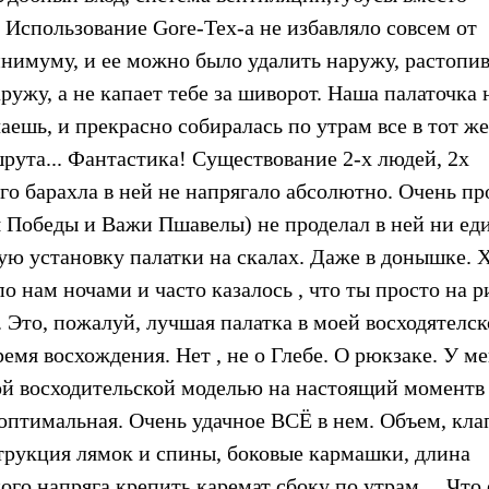
. Использование Gore-Tex-а не избавляло совсем от
инимуму, и ее можно было удалить наружу, растопи
аружу, а не капает тебе за шиворот. Наша палаточка 
аешь, и прекрасно собиралась по утрам все в тот же
рута... Фантастика! Существование 2-х людей, 2х
го барахла в ней не напрягало абсолютно. Очень пр
 Победы и Важи Пшавелы) не проделал в ней ни ед
вую установку палатки на скалах. Даже в донышке. 
о нам ночами и часто казалось , что ты просто на р
 Это, пожалуй, лучшая палатка в моей восходятелс
емя восхождения. Нет , не о Глебе. О рюкзаке. У м
ной восходительской моделью на настоящий моментв
птимальная. Очень удачное ВСЁ в нем. Объем, кла
трукция лямок и спины, боковые кармашки, длина
го напряга крепить каремат сбоку по утрам.... Что