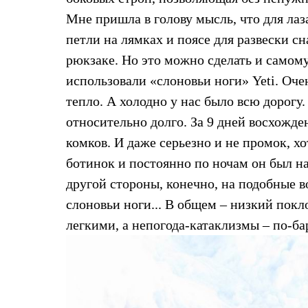
Комбинированные
Мне пришла в голову мысль, что для ла
С синтетическим утеплителем
петли на лямках и поясе для развески сн
Аксессуары для спальников
Сумки и баулы
рюкзаке. Но это можно сделать и самому
Баулы
Кошельки
использовали «слоновьи ноги» Yeti. Очен
Сумки
тепло. А холодно у нас было всю дорогу.
Гермомешки
Полезные аксессуары
относительно долго. За 9 дней восхожде
Книги
комков. И даже серьезно и не промок, х
Еда
Коврики
ботинок и постоянно по ночам он был н
Обувь
Женская обувь
другой стороны, конечно, на подобные в
Сапоги
слоновьи ноги... В общем – низкий пок
Ботинки
Мужская обувь
легкими, а непогода-катаклизмы – по-б
Ботинки
Кроссовки
Сапоги
Гамаши и бахилы
Гамаши
Бахилы