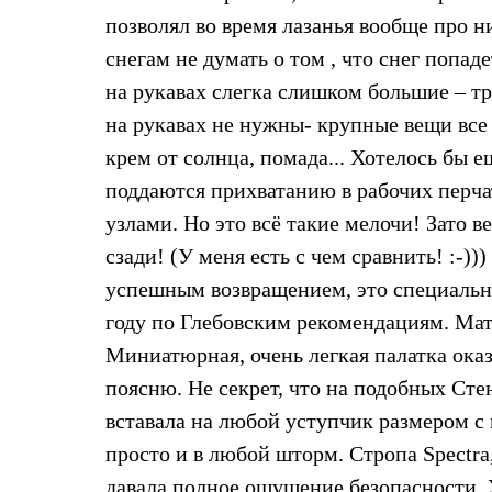
Брюки
Лёгкая одежда
позволял во время лазанья вообще про н
Рубашки
снегам не думать о том , что снег попа
Футболки
Толстовки
на рукавах слегка слишком большие – т
Брюки
на рукавах не нужны- крупные вещи все р
Термобелье
Теплое термобелье
крем от солнца, помада... Хотелось бы е
Среднее термобелье
поддаются прихватанию в рабочих перча
Легкое термобелье
Флисовая одежда
узлами. Но это всё такие мелочи! Зато 
Куртки
Брюки
сзади! (У меня есть с чем сравнить! :-
Детская одежда
успешным возвращением, это специальн
Утепленная пухом
Комбинезоны
году по Глебовским рекомендациям. Матер
Куртки
Миниатюрная, очень легкая палатка ока
Брюки
Утепленная синтетикой
поясню. Не секрет, что на подобных Сте
Комбинезоны
вставала на любой уступчик размером с 
Куртки
Брюки
просто и в любой шторм. Стропа Spectr
Лёгкая одежда
Футболки
давала полное ощущение безопасности. 