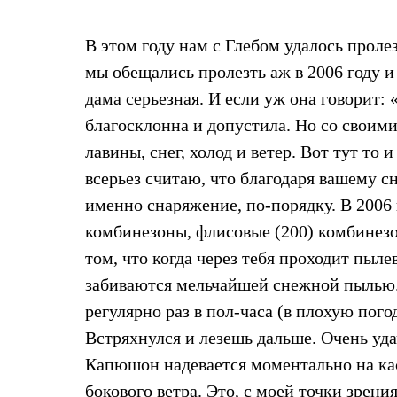
Жилеты
Термобелье
В этом году нам с Глебом удалось прол
Теплое термобелье
Среднее термобелье
мы обещались пролезть аж в 2006 году и
Легкое термобелье
Лёгкая одежда
дама серьезная. И если уж она говорит: 
Футболки
благосклонна и допустила. Но со своими
Рубашки
Толстовки
лавины, снег, холод и ветер. Вот тут то
Брюки
всерьез считаю, что благодаря вашему 
Шорты
Женская одежда
именно снаряжение, по-порядку. В 2006
Утепленная пухом
комбинезоны, флисовые (200) комбинезо
Куртки
Брюки
том, что когда через тебя проходит пыл
Жилеты
Утепленная синтетикой
забиваются мельчайшей снежной пылью. 
Куртки
регулярно раз в пол-часа (в плохую пого
Брюки
Штормовая одежда
Встряхнулся и лезешь дальше. Очень уда
Куртки
Капюшон надевается моментально на каск
Софтшелл одежда
Куртки
бокового ветра. Это, с моей точки зре