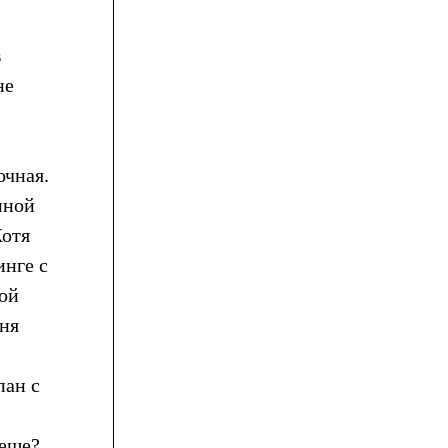
в
не
очная.
иной
Хотя
инге с
кой
еня
пан с
 еще?