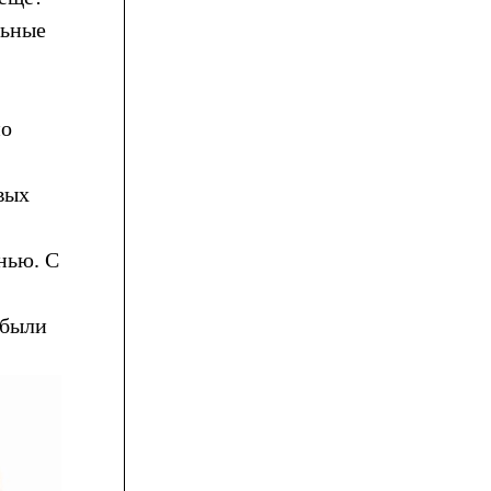
льные
но
вых
нью. С
 были