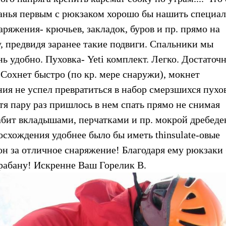
занья первым с рюкзаком хорошо бы нашить специа
аряжения- крючьев, закладок, буров и пр. прямо на
, предвидя заранее такие подвиги. Спальники мы
ь удобно. Пуховка- Yeti комплект. Легко. Достаточ
 Сохнет быстро (по кр. мере снаружи), мокнет
ния не успел превратиться в набор смерзшихся пухо
отя пару раз пришлось в нем спать прямо не снимая
абит вкладышами, перчатками и пр. мокрой дребеде
осхождения удобнее было бы иметь thinsulate-овые
лон за отличное снаряжение! Благодаря ему рюкзаки
арабану! Искренне Ваш Горелик В.