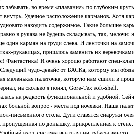
их забывать, во время «плавания» по глубоким крут
дет внутрь. Удачное расположение карманов. Хотя к
рудновато находить содержимое. Такие большие ка
авно в рукава не будешь складывать, так, мелочи: 
ще один карман на груди слева. И ленточки на замоч
тках-рукавицах, пришлось заменить их веревочками
вес! Фантастика! И очень хорошо работают спец-кла
))) Следущий чудо-девайс от БАСКа, которму мы обяз
ая маленькая палаточка, которую нам сшили в про
иал, на сколько я понял, Gore-Tex soft-shell.
залась на редкость функциональной и удобной. Сей
нах больной вопрос - места под ночевки. Наша пала
пол-письменного стола. Дуги ставятся снаружи оче
a, пропущенная по донышку, прикрепленная к стене,
Удобный вход, система вентиляции,тубусы вместо