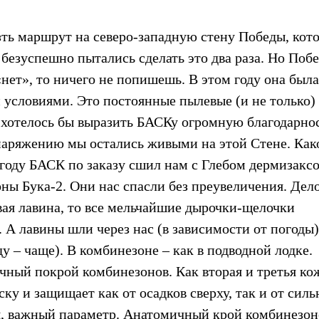
езть маршрут на северо-западную стену Победы, кот
 безуспешно пытались сделать это два раза. Но Побе
«нет», то ничего не попишешь. В этом году она была
 условиями. Это постоянные пылевые (и не только)
 и хотелось бы выразить БАСКу огромную благодарно
снаряжению мы остались живыми на этой Стене. Как
 году БАСК по заказу сшил нам с Глебом дермизакс
ны Бука-2. Они нас спасли без преувеличения. Дело
евая лавина, то все мельчайшие дырочки-щелочки
А лавины шли через нас (в зависимости от погоды)
ду – чаще). В комбинезоне – как в подводной лодке.
чный покрой комбинезонов. Как вторая и третья ко
у и защищает как от осадков сверху, так и от силь
ния, важный параметр. Анатомичный крой комбинезон