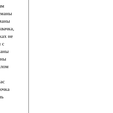
ым
арманы
рманы
жвачка,
ках не
 с
паны
аны
шлом
час
точка
нь