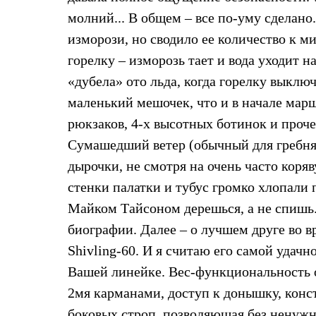
Толстовки
молний... В общем – все по-уму сделано
Брюки
Софтшелл одежда
изморози, но сводило ее количество к м
Куртки
горелку – изморозь тает и вода уходит н
Флисовая одежда
Куртки
«дубела» ото льда, когда горелку выключ
Брюки
Жилеты
маленький мешочек, что и в начале марш
Комбинезоны
рюкзаков, 4-х высотных ботинок и проче
Термобелье
Комплект термобелья
Сумашедший ветер (обычный для гребня
Снаряжение
дырочки, не смотря на очень часто коря
Палатки и тенты
Палатки
стенки палатки и тубус громко хлопали п
Тенты
Майком Тайсоном дерешься, а не спишь.
Аксессуары для палаток
Рюкзаки
биографии. Далее – о лучшем друге во вр
Экспедиционные
Легкоходные
Shivling-60. И я считаю его самой удач
Альпинистские
Вашей линейке. Вес-функциональность о
Городские
Аксессуары для рюкзаков
2мя карманами, доступ к донышку, конс
Спальные мешки
боковых строп, позволяющая без ненужно
Пуховые