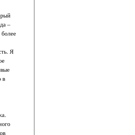
орый
да –
 более
сть. Я
ое
овые
 в
жа.
ного
ов