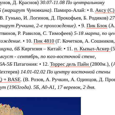
тунов, Д. Краснов)
30.07-11.08 По центральному
Б (маршрут Чуновкина).
Памиро-Алай:
• 8.
Аксу (С)
 В. Гунько, И. Логинов, Д. Прокофьев, Б. Родиков)
27
аршрут Ручкина, 2-е прохождение).
• 9.
Пик Блок
(А
твинов, Р. Равилов, С. Тимофеев)
5-18 марта, по це
хождение.
• 10.
Пик 4810
(Г. Кочетков, А. Сошников,
ицука, 6Б
Киргизия – Китай:
• 11.
п. Кызыл-Аскер
(
вгуст - сентябрь, по юго-восточной стене,
6А-5Б
Патагония:
• 12.
Торрес дель Пайн
(2800м.), (
Пехтерев)
14.01-02.02 По центру восточной стены
Ц) + BASE
. (В. Розов, А. Ручкин, А. Одинцов, Д. Про
 (1963года). 5Б, А0-А1, 17 веревок, 2 дня.