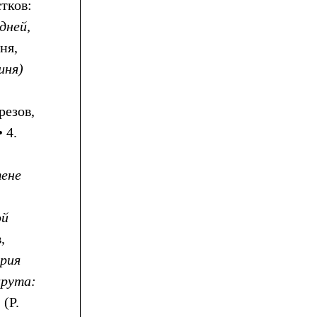
тков:
дней,
ня,
шня)
резов,
 4.
тене
ой
,
рия
шрута:
 (Р.