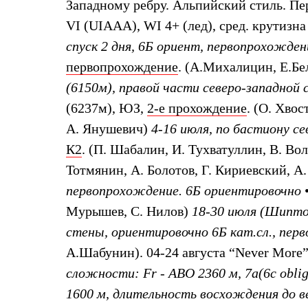
Брюки
Западному ребру. Альпийский стиль. Пе
Лёгкая одежда
VI (UIAAA), WI 4+ (лед), сред. крутизна
Рубашки
Футболки
спуск 2 дня, 6Б ориент, первопрохожден
Толстовки
первопрохождение
. (А.Михалицин, Е.Бе
Брюки
Термобелье
(6150м), правой части северо-западной
Теплое термобелье
Среднее термобелье
(6237м), ЮЗ,
2-е прохождение
. (О. Хвос
Легкое термобелье
А. Янушевич)
4-16 июля, по бастиону се
Флисовая одежда
Куртки
К2
. (П. Шабалин, И. Тухватуллин, В. Вол
Брюки
Тотмянин, А. Болотов, Г. Кириевский, А
Детская одежда
Утепленная пухом
первопрохождение. 6Б ориентировочно
•
Комбинезоны
Мурышев, С. Нилов)
18-30 июля (Шиптон
Куртки
Брюки
стены, ориентировочно 6Б кат.сл., пер
Утепленная синтетикой
Комбинезоны
А.Шабунин). 04-24 августа “Never More
Куртки
сложности: Fr - ABO 2360 м, 7a(6c oblig
Брюки
Лёгкая одежда
1600 м, длительность восхождения до в
Футболки