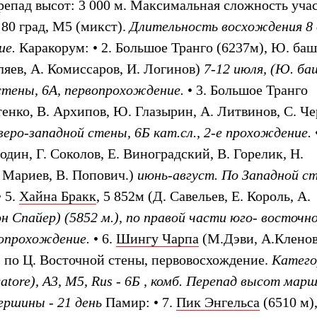
репад высот: 3 000 м. Максимальная сложность учас
 80 град, M5 (микст).
Длительность восхождения 8 
ие.
Каракорум:
• 2. Большое Транго (6237м), Ю. баш
ляев, А. Комиссаров, И. Логинов)
7-12 июля, (Ю. ба
 стены, 6А, первопрохождение.
• 3. Большое Транго
тенко, В. Архипов, Ю. Глазырин, А. Литвинов, С. Че
веро-западной стены, 6Б кат.сл., 2-е прохождение.
•
один, Г. Соколов, Е. Виноградский, В. Горелик, Н.
. Мариев, В. Попович.)
июнь-август. По Западной с
 5.
Хайна Бракк
, 5 852м (Д. Савельев, Е. Король, А.
 Спайер) (5852 м.), по правой части юго- восточн
вопрохождение.
• 6.
Шингу Чарпа
(М.Дэви, А.Кленов
” по Ц. Восточной стены, первовосхождение.
Катего
atore), A3, M5, Rus - 6Б , комб. Перепад высот мар
ершины - 21 день
Памир:
• 7.
Пик Энгельса
(6510 м),