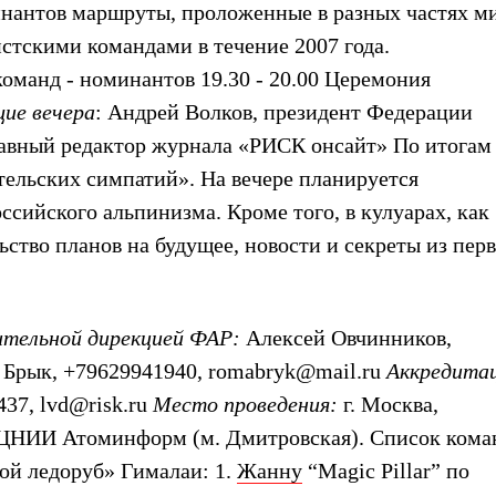
нантов маршруты, проложенные в разных частях ми
тскими командами в течение 2007 года.
 команд - номинантов 19.30 - 20.00 Церемония
ие вечера
: Андрей Волков, президент Федерации
лавный редактор журнала «РИСК онсайт» По итогам
тельских симпатий». На вечере планируется
ссийского альпинизма. Кроме того, в кулуарах, как
ство планов на будущее, новости и секреты из пер
ительной дирекцией ФАР:
Алексей Овчинников,
 Брык, +79629941940, romabryk@mail.ru
Аккредита
437, lvd@risk.ru
Место проведения:
г. Москва,
л ЦНИИ Атоминформ (м. Дмитровская).
Список кома
ой ледоруб»
Гималаи: 1.
Жанну
“Magic Pillar” по