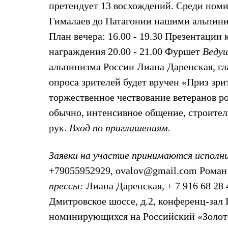
претендует 13 восхождений. Среди номи
Жилеты
Термобелье
Гималаев до Патагонии нашими альпинис
Теплое термобелье
План вечера: 16.00 - 19.30 Презентации
Среднее термобелье
Легкое термобелье
награждения 20.00 - 21.00 Фуршет
Ведущ
Лёгкая одежда
Футболки
альпинизма России Лиана Даренская, г
Рубашки
опроса зрителей будет вручен «Приз зри
Толстовки
Брюки
торжественное чествование ветеранов ро
Шорты
обычно, интенсивное общение, строитель
Женская одежда
Утепленная пухом
рук.
Вход по приглашениям.
Куртки
Брюки
Жилеты
Заявки на участие принимаются исполн
Утепленная синтетикой
+79055952929, ovalov@gmail.com Роман
Куртки
Брюки
прессы:
Лиана Даренская, + 7 916 68 28 
Штормовая одежда
Куртки
Дмитровское шоссе, д.2, конференц-за
Софтшелл одежда
номинирующихся на Российский «Золот
Куртки