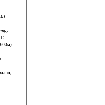
.01-
.
нтру
 Г.
5600м)
А.
валов,