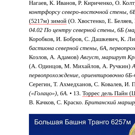
Нагаев, К. Иванов, Р. Кириченко, О. Кол
Толстовки
Брюки
контрфорсу северо-восточной стены, 6
Софтшелл одежда
Куртки
(5217м) зимой
(О. Хвостенко, Е. Беляев,
Флисовая одежда
04.02 По центру северной стены, 6Б (м
Куртки
Брюки
Коробков, И. Бобров, С. Дашкевич, К. Ли
Жилеты
бастиона северной стены, 6А, первопро
Комбинезоны
Термобелье
Козлов, А. Адамов)
Август, маршрут Кр
Комплект термобелья
(А. Одинцов, М. Михайлов, А. Ручкин)
А
Снаряжение
Палатки и тенты
первопрохождение, ориентировочно 6Б-
Палатки
Тенты
Серегин, Т. Ахмедханов, С. Ковалев, И. 
Аксессуары для палаток
(«Голацо»), 6А.
• 13.
Торрес дель Пайн (
Рюкзаки
Экспедиционные
В. Качков, С. Краско.
Британский маршрут
Легкоходные
Альпинистские
Городские
Аксессуары для рюкзаков
Спальные мешки
Пуховые