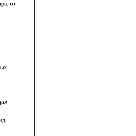
ра, от
вых
ция
нд,