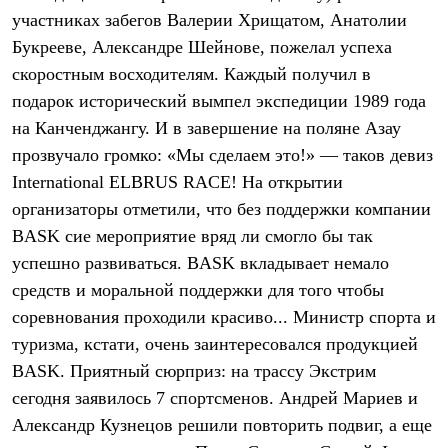
Брюки
участниках забегов Валерии Хрищатом, Анатолии
Софтшелл одежда
Куртки
Букрееве, Александре Шейнове, пожелал успеха
Флисовая одежда
скоростным восходителям. Каждый получил в
Куртки
Брюки
подарок исторический вымпел экспедиции 1989 года
Жилеты
на Канченджангу. И в завершение на поляне Азау
Комбинезоны
прозвучало громко: «Мы сделаем это!» — таков девиз
Термобелье
Комплект термобелья
International ELBRUS RACE! На открытии
Снаряжение
организаторы отметили, что без поддержки компании
Палатки и тенты
Палатки
BASK сие мероприятие вряд ли смогло бы так
Тенты
успешно развиваться. BASK вкладывает немало
Аксессуары для палаток
средств и моральной поддержки для того чтобы
Рюкзаки
Экспедиционные
соревнования проходили красиво... Министр спорта и
Легкоходные
туризма, кстати, очень заинтересовался продукцией
Альпинистские
Городские
BASK. Приятный сюрприз: на трассу Экстрим
Аксессуары для рюкзаков
сегодня заявилось 7 спортсменов. Андрей Мариев и
Спальные мешки
Пуховые
Александр Кузнецов решили повторить подвиг, а еще
Комбинированные