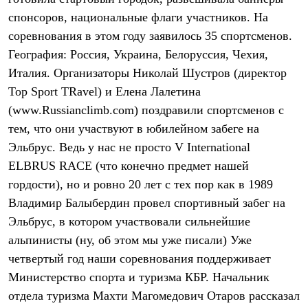
Термобелье
спонсоров, национальные флаги участников. На
Теплое термобелье
Среднее термобелье
соревнования в этом году заявилось 35 спортсменов.
Легкое термобелье
География: Россия, Украина, Белоруссия, Чехия,
Лёгкая одежда
Футболки
Италия. Организаторы Николай Шустров (директор
Рубашки
Top Sport TRavel) и Елена Лалетина
Толстовки
(www.Russianclimb.com) поздравили спортсменов с
Брюки
Шорты
тем, что они участвуют в юбилейном забеге на
Женская одежда
Эльбрус. Ведь у нас не просто V International
Утепленная пухом
Куртки
ELBRUS RACE (что конечно предмет нашей
Брюки
гордости), но и ровно 20 лет с тех пор как в 1989
Жилеты
Утепленная синтетикой
Владимир Балыбердин провел спортивный забег на
Куртки
Эльбрус, в котором участвовали сильнейшие
Брюки
альпинисты (ну, об этом мы уже писали) Уже
Штормовая одежда
Куртки
четвертый год наши соревнования поддерживает
Софтшелл одежда
Министерство спорта и туризма КБР. Начальник
Куртки
Брюки
отдела туризма Махти Магомедович Отаров рассказал
Лёгкая одежда