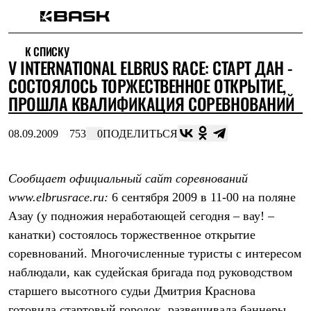
Каталог
К СПИСКУ
Интернет-магазин
V INTERNATIONAL ELBRUS RACE: СТАРТ ДАН -
Мужская одежда
Утепленная пухом
СОСТОЯЛОСЬ ТОРЖЕСТВЕННОЕ ОТКРЫТИЕ,
Куртки
ПРОШЛА КВАЛИФИКАЦИЯ СОРЕВНОВАНИЙ
Брюки
Жилеты
Комбинезоны
08.09.2009
753
0
ПОДЕЛИТЬСЯ
Утепленная синтетикой
Куртки
Брюки
Сообщает официальный сайт соревнований
Штормовая одежда
www.elbrusrace.ru:
6 сентября 2009 в 11-00 на поляне
Куртки
Брюки
Азау (у подножия неработающей сегодня – вау! –
Софтшелл одежда
канатки) состоялось торжественное открытие
Куртки
Брюки
соревнований. Многочисленные туристы с интересом
Флисовая одежда
наблюдали, как судейская бригада под руководством
Куртки
Брюки
старшего высотного судьи Дмитрия Краснова
Жилеты
готовила стартовый городок, развешивала баннеры