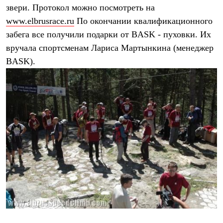
Тапочки
звери. Протокол можно посмотреть на
Чуни
Уход за обувью
www.elbrusrace.ru
По окончании квалификационного
Аксессуары
забега все получили подарки от BASK - пуховки. Их
Головные уборы
вручала спортсменам Лариса Мартынкина (менеджер
Шапки
Балаклавы и маски
BASK).
Кепки и бейсболки
Повязки
Шарфы
Панамы
Перчатки и рукавицы
Перчатки
Рукавицы
Носки
Полезные аксессуары
Брелки
Ремни
Шевроны
Опушки
Термоковрики
Уход за одеждой
В Арктику
Коллекции