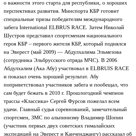
о важности этого старта для республики, о хороших
Рубашки
Футболки
перспективах развития. Минспорта КБР готовит
Толстовки
специальные призы победителям международного
Брюки
забега International ELBRUS RACE. Затем Николай
Термобелье
Теплое термобелье
Шустров представил спортсменам национального
Среднее термобелье
героя КБР – первого жителя КБР, который поднялся
Легкое термобелье
Флисовая одежда
на Эверест (май 2009) — Абдулхалима Эльмезова
Куртки
(сотрудника Эльбрусского отряда МЧС). В 2006
Брюки
Абдулхалим (Ака Абу) участвовал в ELBRUIS RACE
Детская одежда
Утепленная пухом
и показал очень хороший результат. Абу
Комбинезоны
поприветствовал участников забега и пообещал, что
Куртки
Брюки
сам будет бежать в 2010 г. Прошлогодний чемпион
Утепленная синтетикой
трассы «Классика» Сергей Фурсов пожелал всем
Комбинезоны
Куртки
удачи. Главный судья соревнований, замечательный
Брюки
спортсмен, ЗМС по альпинизму Владимир Шопин
Лёгкая одежда
(участник первых двух советских гималайских
Футболки
Толстовки
экспедиций на Эверест и Канченджангу) рассказал об