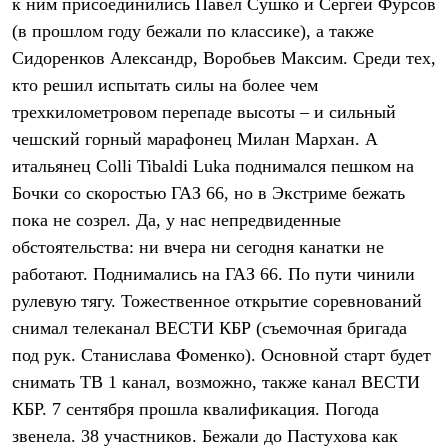
к ним присоединились Павел Сушко и Сергей Фурсов
С синтетическим утеплителем
(в прошлом году бежали по классике), а также
Аксессуары для спальников
Сумки и баулы
Сидоренков Александр, Воробьев Максим. Среди тех,
Баулы
кто решил испытать силы на более чем
Кошельки
Сумки
трехкилометровом перепаде высоты – и сильный
Гермомешки
чешский горный марафонец Милан Мархан. А
Полезные аксессуары
Книги
итальянец Colli Tibaldi Luka поднимался пешком на
Еда
Бочки со скоростью ГАЗ 66, но в Экстриме бежать
Коврики
пока не созрел. Да, у нас непредвиденные
Обувь
Женская обувь
обстоятельства: ни вчера ни сегодня канатки не
Сапоги
работают. Поднимались на ГАЗ 66. По пути чинили
Ботинки
Мужская обувь
рулевую тягу. Тожественное открытие соревнований
Ботинки
снимал телеканал ВЕСТИ КБР (съемочная бригада
Кроссовки
под рук. Станислава Фоменко). Основной старт будет
Сапоги
Гамаши и бахилы
снимать ТВ 1 канал, возможно, также канал ВЕСТИ
Гамаши
КБР. 7 сентября прошла квалификация. Погода
Бахилы
Тапочки и чуни
звенела. 38 участников. Бежали до Пастухова как