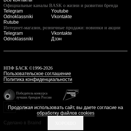
Где купить
Официальные каналы BASK о жизни и развитии бренда
Telegram
Youtube
Odnoklassniki
Vkontakte
Rutube
Интернет-магазин, розничные продажи: новинки и акции
Telegram
Vkontakte
Odnoklassniki
Дзэн
НПФ БАСК ©1996-2026
Пользовательское соглашение
Политика конфиденциальности
Победитель конкурса
лучших брендов России
резидент технопарка
Продолжая использовать сайт, вы даете согласие на
Калибр
обработку файлов cookies
Сделано в Braind
ХОРОШО