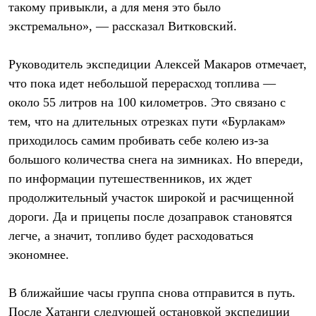
такому привыкли, а для меня это было
С синтетическим утеплителем
Аксессуары для спальников
экстремально», — рассказал Витковский.
Сумки и баулы
Баулы
Кошельки
Руководитель экспедиции Алексей Макаров отмечает,
Сумки
что пока идет небольшой перерасход топлива —
Гермомешки
около 55 литров на 100 километров. Это связано с
Полезные аксессуары
Книги
тем, что на длительных отрезках пути «Бурлакам»
Еда
приходилось самим пробивать себе колею из-за
Коврики
Обувь
большого количества снега на зимниках. Но впереди,
Женская обувь
по информации путешественников, их ждет
Сапоги
Ботинки
продолжительный участок широкой и расчищенной
Мужская обувь
дороги. Да и прицепы после дозаправок становятся
Ботинки
легче, а значит, топливо будет расходоваться
Кроссовки
Сапоги
экономнее.
Гамаши и бахилы
Гамаши
Бахилы
В ближайшие часы группа снова отправится в путь.
Тапочки и чуни
После Хатанги следующей остановкой экспедиции