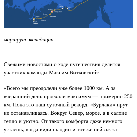
Рубашки
Футболки
Толстовки
Брюки
Термобелье
Теплое термобелье
маршрут экспедиции
Среднее термобелье
Легкое термобелье
Флисовая одежда
Куртки
Брюки
Свежими новостями о ходе путешествия делится
Детская одежда
участник команды Максим Витковский:
Утепленная пухом
Комбинезоны
Куртки
«Всего мы преодолели уже более 1000 км. А за
Брюки
вчерашний день проехали максимум — примерно 250
Утепленная синтетикой
Комбинезоны
км. Пока это наш суточный рекорд. «Бурлаки» прут
Куртки
не останавливаясь. Вокруг Север, мороз, а в салоне
Брюки
тепло и уютно. От такого комфорта даже немного
Лёгкая одежда
Футболки
устаешь, когда видишь один и тот же пейзаж за
Толстовки