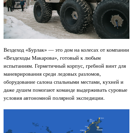
Термобелье
Теплое термобелье
Среднее термобелье
Легкое термобелье
Лёгкая одежда
Футболки
Рубашки
Толстовки
Брюки
Вездеход «Бурлак» — это дом на колесах от компании
Шорты
«Вездеходы Макарова», готовый к любым
Женская одежда
Утепленная пухом
испытаниям. Герметичный корпус, гребной винт для
Куртки
маневрирования среди ледовых разломов,
Брюки
Жилеты
оборудование салона спальными местами, кухней и
Утепленная синтетикой
даже душем помогают команде выдерживать суровые
Куртки
условия автономной полярной экспедиции.
Брюки
Штормовая одежда
Куртки
Софтшелл одежда
Куртки
Брюки
Лёгкая одежда