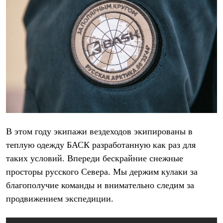
PEAK
ЗА ПОЛЯРНЫМ КРУГОМ
TREK
BASK kids
CITY
BASK juno
ИДЁМ В ПОХОД
Дневник капитана
Каталог дилеров
Компания
Баск сегодня
История
Отцы основатели
Производство
В этом году экипажи вездеходов экипированы в
Баск в вашем городе
теплую одежду
БАСК
разработанную как раз для
Контроль качества
Технологии
таких условий. Впереди бескрайние снежные
Команда Баск
просторы русского Севера. Мы держим кулаки за
Сотрудничество
Дилерам
благополучие команды и внимательно следим за
Стать дилером
продвижением экспедиции.
Корпоративным клиентам
Услуги
Медиа