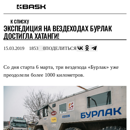
Каталог
К СПИСКУ
Интернет-магазин
ЭКСПЕДИЦИЯ НА ВЕЗДЕХОДАХ БУРЛАК
Мужская одежда
Утепленная пухом
ДОСТИГЛА ХАТАНГИ!
Куртки
Брюки
15.03.2019
1853
0
ПОДЕЛИТЬСЯ
Жилеты
Комбинезоны
Утепленная синтетикой
Куртки
Со дня старта 6 марта, три вездехода «Бурлак» уже
Брюки
преодолели более 1000 километров.
Штормовая одежда
Куртки
Брюки
Софтшелл одежда
Куртки
Брюки
Флисовая одежда
Куртки
Брюки
Жилеты