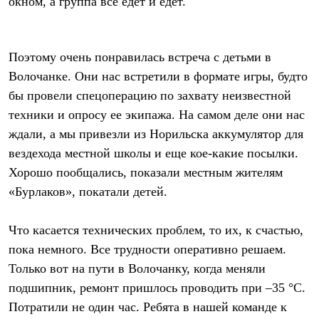
окном, а группа все едет и едет.
Брюки
Софтшелл одежда
Куртки
Флисовая одежда
Поэтому очень понравилась встреча с детьми в
Куртки
Брюки
Волочанке. Они нас встретили в формате игры, будто
Жилеты
бы провели спецоперацию по захвату неизвестной
Комбинезоны
Термобелье
техники и опросу ее экипажа. На самом деле они нас
Комплект термобелья
ждали, а мы привезли из Норильска аккумулятор для
Снаряжение
Палатки и тенты
вездехода местной школы и еще кое-какие посылки.
Палатки
Хорошо пообщались, показали местным жителям
Тенты
«Бурлаков», покатали детей.
Аксессуары для палаток
Рюкзаки
Экспедиционные
Что касается технических проблем, то их, к счастью,
Легкоходные
Альпинистские
пока немного. Все трудности оперативно решаем.
Городские
Только вот на пути в Волочанку, когда меняли
Аксессуары для рюкзаков
подшипник, ремонт пришлось проводить при –35 °C.
Спальные мешки
Пуховые
Потратили не один час. Ребята в нашей команде к
Комбинированные