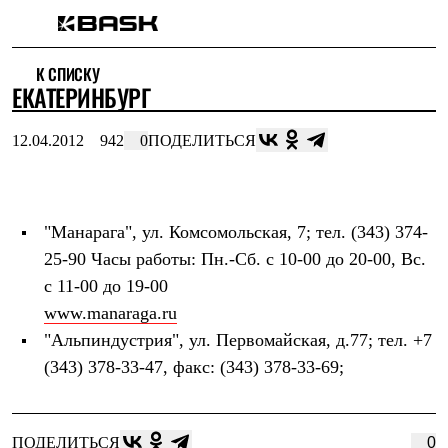
Каталог
К СПИСКУ
Интернет-магазин
ЕКАТЕРИНБУРГ
Мужская одежда
Утепленная пухом
Куртки
12.04.2012
942
0
ПОДЕЛИТЬСЯ
Брюки
Жилеты
Комбинезоны
Утепленная синтетикой
Куртки
"Манарага"
, ул. Комсомольская, 7; тел. (343) 374-
Брюки
25-90 Часы работы: Пн.-Сб. с 10-00 до 20-00, Вс.
Штормовая одежда
Куртки
с 11-00 до 19-00
Брюки
www.manaraga.ru
Софтшелл одежда
"Альпиндустрия"
, ул. Первомайская, д.77; тел. +7
Куртки
Брюки
(343) 378-33-47, факс: (343) 378-33-69;
Флисовая одежда
Куртки
Брюки
Жилеты
ПОДЕЛИТЬСЯ
0