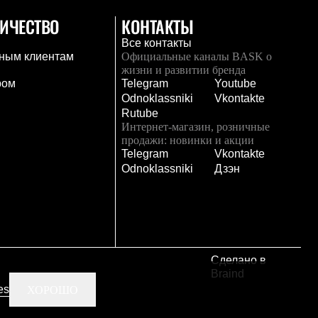
ИЧЕСТВО
КОНТАКТЫ
Все контакты
ным клиентам
Официальные каналы BASK о
жизни и развитии бренда
ром
Telegram
Youtube
Odnoklassniki
Vkontakte
Rutube
Интернет-магазин, розничные
продажи: новинки и акции
Telegram
Vkontakte
и
Odnoklassniki
Дзэн
Сделано в
Braind
es
ХОРОШО