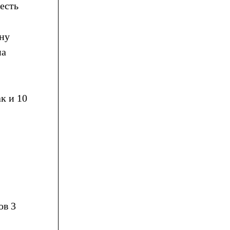
есть
ону
па
к и 10
ов 3