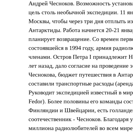
Андрей Чесноков. Возможность установле
Жилеты
Термобелье
цель столь необычной экспедиции. 11 я
Теплое термобелье
Москвы, чтобы через три дня отплыть и
Среднее термобелье
Легкое термобелье
Антарктиды. Работа начнется 20-21 январ
Лёгкая одежда
Футболки
планирует возвращение. Со времен перв
Рубашки
состоявшейся в 1994 году, армия радио
Толстовки
Брюки
членами. Остров Петра I принадлежит Но
Шорты
лет назад, дало согласие на проведение
Женская одежда
Утепленная пухом
Чеснокова, бюджет путешествия в Антар
Куртки
Брюки
составили транспортные расходы (аренда
Жилеты
Руководит экспедицией известный в ми
Утепленная синтетикой
Куртки
Fedor). Более половины его команды сос
Брюки
Финляндии и Швейцарии, есть голландец
Штормовая одежда
Куртки
соотечественник - Чесноков. Благодаря
Софтшелл одежда
миллиона радиолюбителей во всем мире 
Куртки