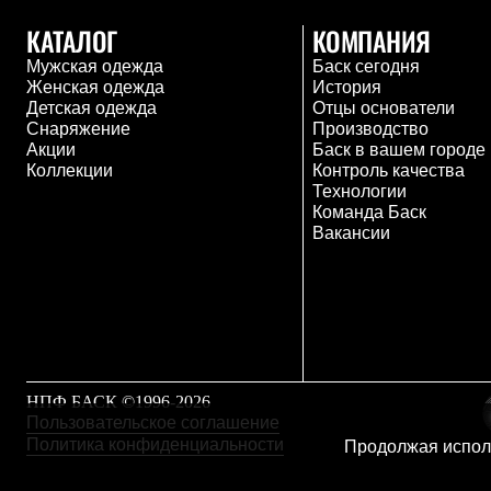
Толстовки
КАТАЛОГ
КОМПАНИЯ
Брюки
Софтшелл одежда
Мужская одежда
Баск сегодня
Куртки
Женская одежда
История
Флисовая одежда
Детская одежда
Отцы основатели
Куртки
Снаряжение
Производство
Брюки
Акции
Баск в вашем городе
Жилеты
Коллекции
Контроль качества
Комбинезоны
Технологии
Термобелье
Команда Баск
Комплект термобелья
Вакансии
Снаряжение
Палатки и тенты
Палатки
Тенты
Аксессуары для палаток
Рюкзаки
Экспедиционные
Легкоходные
НПФ БАСК ©1996-2026
Альпинистские
Пользовательское соглашение
Городские
Политика конфиденциальности
Продолжая исполь
Аксессуары для рюкзаков
Спальные мешки
Пуховые