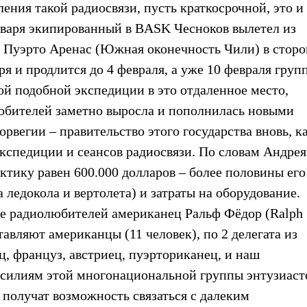
ния такой радиосвязи, пусть краткосрочной, это и 
нваря экипированный в BASK Чесноков вылетел из
з Пуэрто Аренас (Южная оконечность Чили) в стор
я и продлится до 4 февраля, а уже 10 февраля груп
ой подобной экспедиции в это отдаленное место,
любителей заметно выросла и пополнилась новыми
рвегии – правительство этого государства вновь, ка
 экспедиции и сеансов радиосвязи. По словам Андрея
ктику равен 600.000 долларов – более половины его
 ледокола и вертолета) и затраты на оборудование.
ре радиолюбителей американец Ральф Фёдор (Ralph
тавляют американцы (11 человек), по 2 делегата из
, француз, австриец, пуэрториканец, и наш
 усилиям этой многонациональной группы энтузиаст
получат возможность связаться с далеким