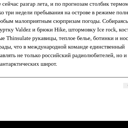
сейчас разгар лета, и по прогнозам столбик термо
ко три недели пребывания на острове в режиме пол
любым малоприятным сюрпризам погоды. Собираясь
ртку Valdez и брюки Hike, штормовку Ice rock, ко
ые Thinsulate рукавицы, теплое белье, ботинки и но
 рады, что в международной команде единственный
авлять не только российский радиолюбителей, но и
 антарктических широт.