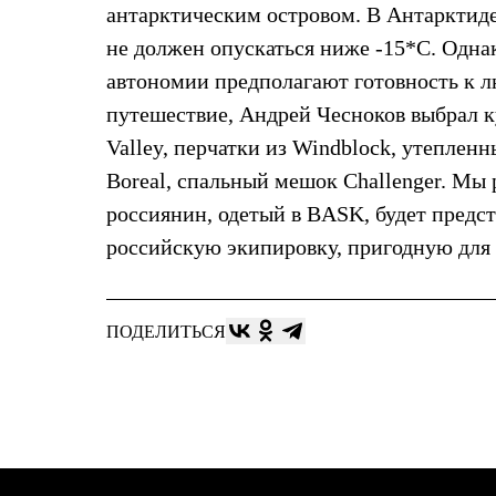
Брюки
антарктическим островом. В Антарктиде 
Лёгкая одежда
Рубашки
не должен опускаться ниже -15*С. Одна
Футболки
автономии предполагают готовность к 
Толстовки
Брюки
путешествие, Андрей Чесноков выбрал ку
Термобелье
Valley, перчатки из Windblock, утепленн
Теплое термобелье
Среднее термобелье
Boreal, спальный мешок Challenger. Мы
Легкое термобелье
россиянин, одетый в BASK, будет предст
Флисовая одежда
Куртки
российскую экипировку, пригодную для
Брюки
Детская одежда
Утепленная пухом
Комбинезоны
ПОДЕЛИТЬСЯ
Куртки
Брюки
Утепленная синтетикой
Комбинезоны
Куртки
Брюки
Лёгкая одежда
Футболки