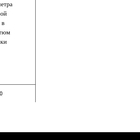
метра
ной
 в
стюм
ски
0