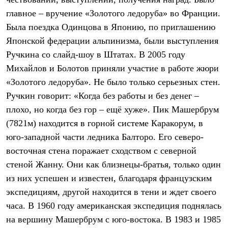
Термобелье
главное – вручение «Золотого ледоруба» во Франции.
Теплое термобелье
Среднее термобелье
Была поездка Одинцова в Японию, по приглашению
Легкое термобелье
Японской федерации альпинизма, были выступления
Лёгкая одежда
Футболки
Ручкина со слайд-шоу в Штатах. В 2005 году
Рубашки
Михайлов и Болотов приняли участие в работе жюри
Толстовки
Брюки
«Золотого ледоруба». Не было только серьезных стен.
Шорты
Ручкин говорит: «Когда без работы и без денег –
Женская одежда
плохо, но когда без гор – ещё хуже». Пик Машербрум
Утепленная пухом
Куртки
(7821м) находится в горной системе Каракорум, в
Брюки
юго-западной части ледника Балторо. Его северо-
Жилеты
Утепленная синтетикой
восточная стена поражает сходством с северной
Куртки
стеной Жанну. Они как близнецы-братья, только один
Брюки
из них успешен и известен, благодаря французским
Штормовая одежда
Куртки
экспедициям, другой находится в тени и ждет своего
Софтшелл одежда
часа. В 1960 году американская экспедиция поднялась
Куртки
Брюки
на вершину Машербрум с юго-востока. В 1983 и 1985
Лёгкая одежда