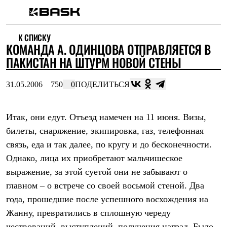
Каталог
К СПИСКУ
Интернет-магазин
КОМАНДА А. ОДИНЦОВА ОТПРАВЛЯЕТСЯ В
Мужская одежда
Утепленная пухом
ПАКИСТАН НА ШТУРМ НОВОЙ СТЕНЫ
Куртки
Брюки
31.05.2006
750
0
ПОДЕЛИТЬСЯ
Жилеты
Комбинезоны
Утепленная синтетикой
Куртки
Итак, они едут. Отъезд намечен на 11 июня. Визы,
Брюки
билеты, снаряжение, экипировка, газ, телефонная
Штормовая одежда
связь, еда и так далее, по кругу и до бесконечности.
Куртки
Брюки
Однако, лица их приобретают мальчишеское
Софтшелл одежда
выражение, за этой суетой они не забывают о
Куртки
Брюки
главном – о встрече со своей восьмой стеной. Два
Флисовая одежда
года, прошедшие после успешного восхождения на
Куртки
Брюки
Жанну, превратились в сплошную череду
Жилеты
чествований, выступлений, получения наград. Было