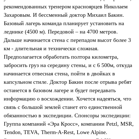
Брюки
рекомендованных тренером красноярцев Николаем
Софтшелл одежда
Куртки
Захаровым. И бессменный доктор Михаил Бакин.
Флисовая одежда
Базовый лагерь команда планирует установить на
Куртки
Брюки
леднике (4500 м). Передовой – на 4700 метров.
Жилеты
Дальше начинается стена с перепадом высот более 3
Комбинезоны
км - длительная и технически сложная.
Термобелье
Комплект термобелья
Предполагается обработать полтора километра,
Снаряжение
забросить груз на середину стены, и с 6 500м, откуда
Палатки и тенты
Палатки
начинается отвесная стена, пойти в двойках в
Тенты
капсульном стиле. Доктор Бакин после отрыва ребят
Аксессуары для палаток
Рюкзаки
останется в базовом лагере и будет передавать
Экспедиционные
информацию о восхождении. Хочется надеяться, что
Легкоходные
связь с большой землей станет его единственной
Альпинистские
Городские
обязанностью в экспедиции. Спонсоры экспедиции:
Аксессуары для рюкзаков
Группа компаний «Эра Кросс», компании Petzl, MSR,
Спальные мешки
Пуховые
Tendon, TEVA, Therm-A-Rest, Lowe Alpine.
Комбинированные