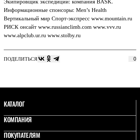
Экипировщик экспедиции: компания BASK.
С синтетическим утеплителем
Информационные спонсоры: Men’s Health
Аксессуары для спальников
Сумки и баулы
Вертикальный мир Спорт-экспресс www.mountain.ru
Баулы
РИСК онсайт www.russianclimb.com www.vvv.ru
Кошельки
Сумки
www.alpclub.ur.ru www.stolby.ru
Гермомешки
Полезные аксессуары
Книги
Еда
ПОДЕЛИТЬСЯ
0
Коврики
Обувь
Женская обувь
Сапоги
Ботинки
Мужская обувь
Ботинки
КАТАЛОГ
Кроссовки
Сапоги
Гамаши и бахилы
КОМПАНИЯ
Гамаши
Бахилы
ПОКУПАТЕЛЯМ
Тапочки и чуни