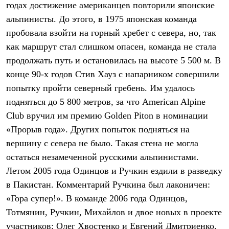
годах достижение американцев повторили японские
Рубашки
Футболки
альпинисты. До этого, в 1975 японская команда
Толстовки
пробовала взойти на горный хребет с севера, но, так
Брюки
как маршрут стал слишком опасен, команда не стала
Термобелье
Теплое термобелье
продолжать путь и остановилась на высоте 5 500 м. В
Среднее термобелье
конце 90-х годов Стив Хауз с напарником совершили
Легкое термобелье
Флисовая одежда
попытку пройти северный гребень. Им удалось
Куртки
подняться до 5 800 метров, за что American Alpine
Брюки
Детская одежда
Club вручил им премию Golden Piton в номинации
Утепленная пухом
«Прорыв года». Других попыток подняться на
Комбинезоны
вершину с севера не было. Такая стена не могла
Куртки
Брюки
остаться незамеченной русскими альпинистами.
Утепленная синтетикой
Летом 2005 года Одинцов и Ручкин ездили в разведку
Комбинезоны
Куртки
в Пакистан. Комментарий Ручкина был лаконичен:
Брюки
«Гора супер!». В команде 2006 года Одинцов,
Лёгкая одежда
Тотмянин, Ручкин, Михайлов и двое новых в проекте
Футболки
Толстовки
участников: Олег Хвостенко и Евгений Дмитриенко,