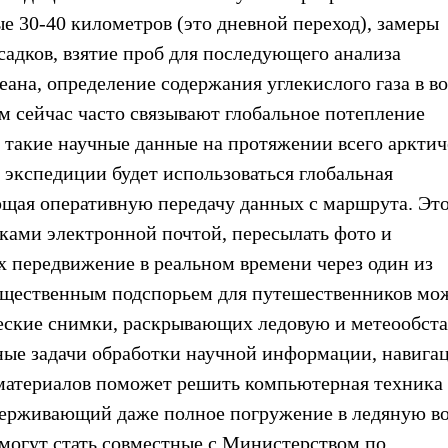
е 30-40 километров (это дневной переход), замеры
садков, взятие проб для последующего анализа
ана, определение содержания углекислого газа в в
рым сейчас часто связывают глобальное потепление
 такие научные данные на протяжении всего арктич
 экспедиции будет использоваться глобальная
ющая оперативную передачу данных с маршрута. Эт
ками электронной почтой, пересылать фото и
х передвижение в реальном времени через один из
u. Существенным подспорьем для путешественников мо
ческие снимки, раскрывающих ледовую и метеообст
ые задачи обработки научной информации, навига
еоматериалов поможет решить компьютерная техника 
ерживающий даже полное погружение в ледяную во
могут стать совместные с Министерством по