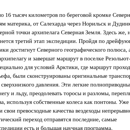
о 16 тысяч километров по береговой кромке Север
ям материка, от Салехарда через Норильск и Дудин
ерной точки архипелага Северная Земля. Здесь же, 
ачнется третий этап экспедиции. Пройдя по дрейфу
ики достигнут Северного географического полюса, 
архипелагу и завершат маршрут в поселке Резольют
ециально для условий Арктики, где маршрут прохо
льефа, были сконструированы оригинальные трансп
и сверхнизкого давления. Эти легкие полноприводны
егу и льду, преодолевать торосы и разломы, перепл
а, используя собственные колеса как понтоны. Уже
и свои превосходные качества вездеходы непрерывн
ический переход отправятся последние, самые
педиции есть и большая научная программа.