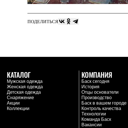
Тапочки и чуни
Тапочки
Чуни
Уход за обувью
ПОДЕЛИТЬСЯ
Аксессуары
Головные уборы
Шапки
Балаклавы и маски
Кепки и бейсболки
Повязки
Шарфы
Панамы
Перчатки и рукавицы
КАТАЛОГ
КОМПАНИЯ
Перчатки
Рукавицы
Мужская одежда
Баск сегодня
Носки
Женская одежда
История
Полезные аксессуары
Детская одежда
Отцы основатели
Брелки
Снаряжение
Производство
Ремни
Акции
Баск в вашем городе
Шевроны
Коллекции
Контроль качества
Опушки
Технологии
Термоковрики
Команда Баск
Уход за одеждой
Вакансии
В Арктику