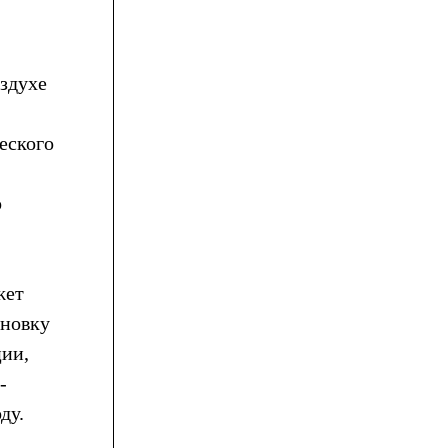
оздухе
еского
о
жет
ановку
ции,
-
ду.