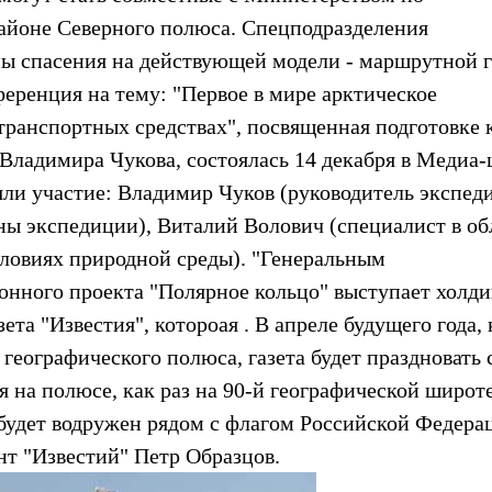
айоне Северного полюса. Спецподразделения
ы спасения на действующей модели - маршрутной г
еренция на тему: "Первое в мире арктическое
транспортных средствах", посвященная подготовке 
 Владимира Чукова, состоялась 14 декабря в Медиа-
яли участие: Владимир Чуков (руководитель экспед
ы экспедиции), Виталий Волович (специалист в об
ловиях природной среды). "Генеральным
ного проекта "Полярное кольцо" выступает холди
ета "Известия", котороая . В апреле будущего года, 
географического полюса, газета будет праздновать 
я на полюсе, как раз на 90-й географической широте
будет водружен рядом с флагом Российской Федерац
нт "Известий" Петр Образцов.