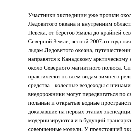
Жилеты
Термобелье
Участники экспедиции уже прошли окол
Теплое термобелье
Среднее термобелье
Ледовитого океана и внутренним област
Легкое термобелье
Лёгкая одежда
Певека, от берегов Ямала до крайней сев
Футболки
Северной Земле, весной 2007-го года н
Рубашки
Толстовки
льдам Ледовитого океана, путешественн
Брюки
направятся к Канадскому арктическому 
Шорты
Женская одежда
около Северного магнитного полюса. Сп
Утепленная пухом
практически по всем видам зимнего ре
Куртки
Брюки
средства - колесные вездеходы с шинам
Жилеты
Утепленная синтетикой
внедорожники могут передвигаться по сн
Куртки
полыньи и открытые водные пространств
Брюки
Штормовая одежда
доказавшие на первых этапах экспедици
Куртки
модернизируются и в будущий трансаркт
Софтшелл одежда
Куртки
совершенные модели. У предстоящей экс