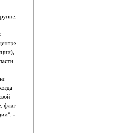
руппе,
к
центре
иции),
ласти
нг
когда
свой
, флаг
ии", -