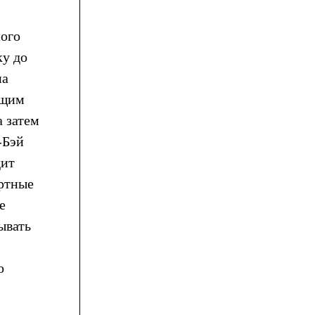
ного
ку до
на
ющим
а затем
-Бэй
дит
ортные
е
ывать
о