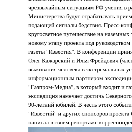
Толстовки
чрезвычайным ситуациям РФ учения в р
Брюки
Софтшелл одежда
Министерства будут отрабатывать прием
Куртки
подающей сигналы бедствия. Пресс-конф
Флисовая одежда
Куртки
кругосветное путешествие на наземных 
Брюки
Жилеты
новому этапу проекта под руководством
Комбинезоны
газеты "Известия". В конференции прин
Термобелье
Комплект термобелья
Олег Кажарский и Илья Фрейдович (член
Снаряжение
выживания человека в экстремальных ус
Палатки и тенты
Палатки
информационным партнером экспедицион
Тенты
"Газпром-Медиа", в который входит и газ
Аксессуары для палаток
Рюкзаки
экспедиция намечает достичь Северного 
Экспедиционные
Легкоходные
90-летний юбилей. В честь этого событи
Альпинистские
"Известий" и других спонсоров проекта 
Городские
Аксессуары для рюкзаков
написал в своем репортаже корреспонде
Спальные мешки
Пуховые