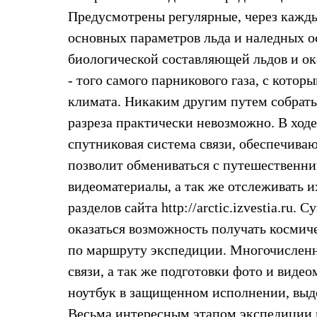
Брюки
Лёгкая одежда
Предусмотрены регулярные, через кажды
Рубашки
основных параметров льда и наледных о
Футболки
Толстовки
биологической составляющей льдов и оке
Брюки
- того самого парникового газа, с кото
Термобелье
Теплое термобелье
климата. Никаким другим путем собрать
Среднее термобелье
разреза практически невозможно. В ходе
Легкое термобелье
Флисовая одежда
спутниковая система связи, обеспечива
Куртки
Брюки
позволит обмениваться с путешественни
Детская одежда
видеоматериалы, а так же отслеживать и
Утепленная пухом
Комбинезоны
разделов сайта http://arctic.izvestia.r
Куртки
оказаться возможность получать косми
Брюки
Утепленная синтетикой
по маршруту экспедиции. Многочисленн
Комбинезоны
связи, а так же подготовки фото и вид
Куртки
Брюки
ноутбук в защищенном исполнении, выд
Лёгкая одежда
Футболки
Весьма интересным этапом экспедиции 