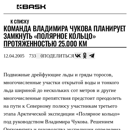
Каталог
К СПИСКУ
Интернет-магазин
КОМАНДА ВЛАДИМИРА ЧУКОВА ПЛАНИРУЕТ
Мужская одежда
Утепленная пухом
ЗАМКНУТЬ «ПОЛЯРНОЕ КОЛЬЦО»
Куртки
ПРОТЯЖЕННОСТЬЮ 25.000 КМ
Брюки
Жилеты
Комбинезоны
12.04.2005
733
0
ПОДЕЛИТЬСЯ
Утепленная синтетикой
Куртки
Брюки
Подвижные дрейфующие льды и гряды торосов,
Штормовая одежда
многочисленные участки открытой воды и тонкого
Куртки
Брюки
льда шириной до нескольких сот метров и другие
Софтшелл одежда
многочисленные препятствия предстоит преодолеть
Куртки
Брюки
на пути к Северному полюсу участникам третьего
Флисовая одежда
этапа Арктической экспедиции «Полярное кольцо»
Куртки
Брюки
под руководством Владимира Чукова. Решением
Жилеты
Оргкомитета и руководства экспедиции определена