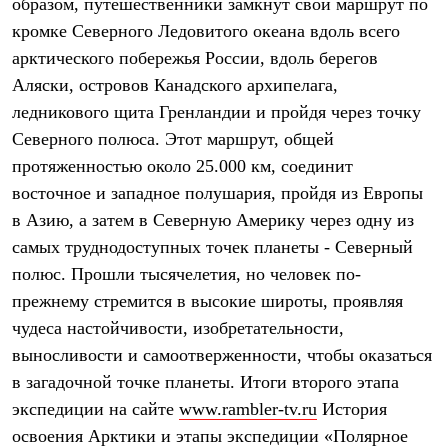
образом, путешественники замкнут свой маршрут по
С синтетическим утеплителем
кромке Северного Ледовитого океана вдоль всего
Аксессуары для спальников
Сумки и баулы
арктического побережья России, вдоль берегов
Баулы
Аляски, островов Канадского архипелага,
Кошельки
Сумки
ледникового щита Гренландии и пройдя через точку
Гермомешки
Северного полюса. Этот маршрут, общей
Полезные аксессуары
Книги
протяженностью около 25.000 км, соединит
Еда
восточное и западное полушария, пройдя из Европы
Коврики
в Азию, а затем в Северную Америку через одну из
Обувь
Женская обувь
самых труднодоступных точек планеты - Северный
Сапоги
полюс. Прошли тысячелетия, но человек по-
Ботинки
Мужская обувь
прежнему стремится в высокие широты, проявляя
Ботинки
чудеса настойчивости, изобретательности,
Кроссовки
выносливости и самоотверженности, чтобы оказаться
Сапоги
Гамаши и бахилы
в загадочной точке планеты. Итоги второго этапа
Гамаши
экспедиции на сайте
www.rambler-tv.ru
История
Бахилы
Тапочки и чуни
освоения Арктики и этапы экспедиции «Полярное