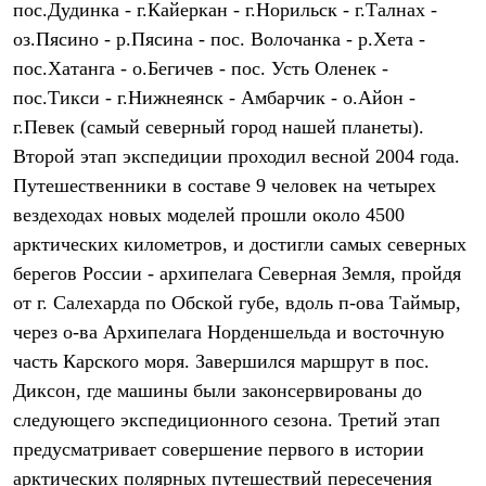
пос.Дудинка - г.Кайеркан - г.Норильск - г.Талнах -
Рубашки
Футболки
оз.Пясино - р.Пясина - пос. Волочанка - р.Хета -
Толстовки
пос.Хатанга - о.Бегичев - пос. Усть Оленек -
Брюки
пос.Тикси - г.Нижнеянск - Амбарчик - о.Айон -
Термобелье
Теплое термобелье
г.Певек (самый северный город нашей планеты).
Среднее термобелье
Второй этап экспедиции проходил весной 2004 года.
Легкое термобелье
Флисовая одежда
Путешественники в составе 9 человек на четырех
Куртки
вездеходах новых моделей прошли около 4500
Брюки
арктических километров, и достигли самых северных
Детская одежда
Утепленная пухом
берегов России - архипелага Северная Земля, пройдя
Комбинезоны
от г. Салехарда по Обской губе, вдоль п-ова Таймыр,
Куртки
Брюки
через о-ва Архипелага Норденшельда и восточную
Утепленная синтетикой
часть Карского моря. Завершился маршрут в пос.
Комбинезоны
Куртки
Диксон, где машины были законсервированы до
Брюки
следующего экспедиционного сезона. Третий этап
Лёгкая одежда
предусматривает совершение первого в истории
Футболки
Толстовки
арктических полярных путешествий пересечения