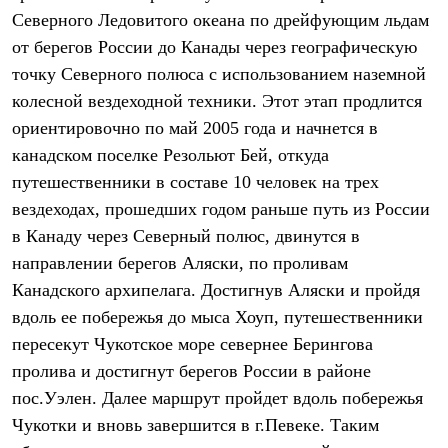
Брюки
Северного Ледовитого океана по дрейфующим льдам
Софтшелл одежда
Куртки
от берегов России до Канады через географическую
Флисовая одежда
точку Северного полюса с использованием наземной
Куртки
Брюки
колесной вездеходной техники. Этот этап продлится
Жилеты
ориентировочно по май 2005 года и начнется в
Комбинезоны
канадском поселке Резольют Бей, откуда
Термобелье
Комплект термобелья
путешественники в составе 10 человек на трех
Снаряжение
вездеходах, прошедших годом раньше путь из России
Палатки и тенты
Палатки
в Канаду через Северный полюс, двинутся в
Тенты
направлении берегов Аляски, по проливам
Аксессуары для палаток
Канадского архипелага. Достигнув Аляски и пройдя
Рюкзаки
Экспедиционные
вдоль ее побережья до мыса Хоуп, путешественники
Легкоходные
пересекут Чукотское море севернее Берингова
Альпинистские
Городские
пролива и достигнут берегов России в районе
Аксессуары для рюкзаков
пос.Уэлен. Далее маршрут пройдет вдоль побережья
Спальные мешки
Пуховые
Чукотки и вновь завершится в г.Певеке. Таким
Комбинированные