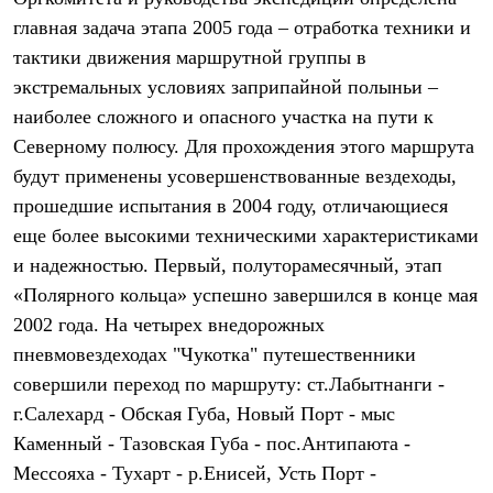
Термобелье
главная задача этапа 2005 года – отработка техники и
Теплое термобелье
Среднее термобелье
тактики движения маршрутной группы в
Легкое термобелье
экстремальных условиях заприпайной полыньи –
Лёгкая одежда
Футболки
наиболее сложного и опасного участка на пути к
Рубашки
Северному полюсу. Для прохождения этого маршрута
Толстовки
будут применены усовершенствованные вездеходы,
Брюки
Шорты
прошедшие испытания в 2004 году, отличающиеся
Женская одежда
еще более высокими техническими характеристиками
Утепленная пухом
Куртки
и надежностью. Первый, полуторамесячный, этап
Брюки
«Полярного кольца» успешно завершился в конце мая
Жилеты
Утепленная синтетикой
2002 года. На четырех внедорожных
Куртки
пневмовездеходах "Чукотка" путешественники
Брюки
совершили переход по маршруту: ст.Лабытнанги -
Штормовая одежда
Куртки
г.Салехард - Обская Губа, Новый Порт - мыс
Софтшелл одежда
Каменный - Тазовская Губа - пос.Антипаюта -
Куртки
Брюки
Мессояха - Тухарт - р.Енисей, Усть Порт -
Лёгкая одежда