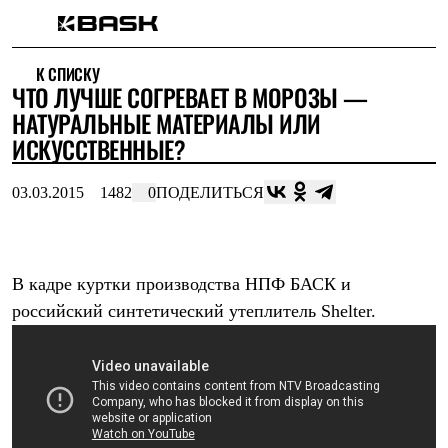
Каталог
К СПИСКУ
Интернет-магазин
ЧТО ЛУЧШЕ СОГРЕВАЕТ В МОРОЗЫ —
Мужская одежда
Утепленная пухом
НАТУРАЛЬНЫЕ МАТЕРИАЛЫ ИЛИ
Куртки
ИСКУССТВЕННЫЕ?
Брюки
Жилеты
Комбинезоны
03.03.2015
1482
0
ПОДЕЛИТЬСЯ
Утепленная синтетикой
Куртки
Брюки
Штормовая одежда
В кадре куртки производства НПФ БАСК и
Куртки
Брюки
российский синтетический утеплитель Shelter.
Софтшелл одежда
Куртки
Брюки
Флисовая одежда
Куртки
Брюки
Жилеты