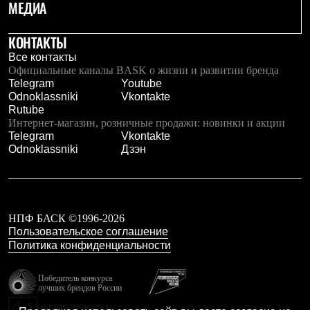
МЕДИА
Рубашки
Футболки
Толстовки
КОНТАКТЫ
Брюки
Все контакты
Термобелье
Официальные каналы BASK о жизни и развитии бренда
Теплое термобелье
Telegram
Youtube
Среднее термобелье
Odnoklassniki
Vkontakte
Легкое термобелье
Rutube
Флисовая одежда
Интернет-магазин, розничные продажи: новинки и акции
Куртки
Telegram
Vkontakte
Брюки
Odnoklassniki
Дзэн
Детская одежда
Утепленная пухом
Комбинезоны
Куртки
Брюки
НПФ БАСК ©1996-2026
Утепленная синтетикой
Пользовательское соглашение
Комбинезоны
Политика конфиденциальности
Куртки
Брюки
Лёгкая одежда
Победитель конкурса
Футболки
лучших брендов России
Толстовки
резидент технопарка