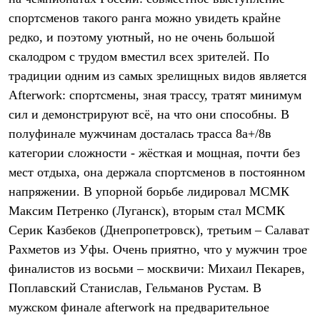
Термобелье
спортсменов такого ранга можно увидеть крайне
Теплое термобелье
Среднее термобелье
редко, и поэтому уютный, но не очень большой
Легкое термобелье
скалодром с трудом вместил всех зрителей. По
Лёгкая одежда
Футболки
традиции одним из самых зрелищных видов является
Рубашки
Afterwork: спортсмены, зная трассу, тратят минимум
Толстовки
сил и демонстрируют всё, на что они способны. В
Брюки
Шорты
полуфинале мужчинам досталась трасса 8а+/8в
Женская одежда
категории сложности - жёсткая и мощная, почти без
Утепленная пухом
Куртки
мест отдыха, она держала спортсменов в постоянном
Брюки
напряжении. В упорной борьбе лидировал МСМК
Жилеты
Утепленная синтетикой
Максим Петренко (Луганск), вторым стал МСМК
Куртки
Серик Казбеков (Днепропетровск), третьим – Салават
Брюки
Рахметов из Уфы. Очень приятно, что у мужчин трое
Штормовая одежда
Куртки
финалистов из восьми – москвичи: Михаил Пекарев,
Софтшелл одежда
Поплавский Станислав, Гельманов Рустам. В
Куртки
Брюки
мужском финале аfterwork на предварительное
Лёгкая одежда