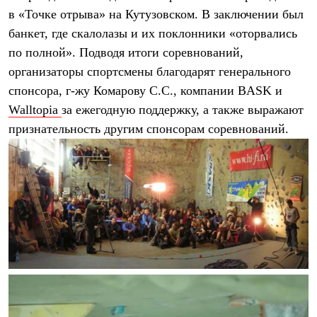
Брюки
в «Точке отрыва» на Кутузовском. В заключении был
Софтшелл одежда
Куртки
банкет, где скалолазы и их поклонники «оторвались
Флисовая одежда
по полной». Подводя итоги соревнований,
Куртки
Брюки
организаторы спортсмены благодарят генерального
Жилеты
спонсора, г-жу Комарову С.С., компании BASK и
Комбинезоны
Walltopia
за ежегодную поддержку, а также выражают
Термобелье
Комплект термобелья
признательность другим спонсорам соревнований.
Снаряжение
Палатки и тенты
Палатки
Тенты
Аксессуары для палаток
Рюкзаки
Экспедиционные
Легкоходные
Альпинистские
Городские
Аксессуары для рюкзаков
Спальные мешки
Пуховые
Комбинированные