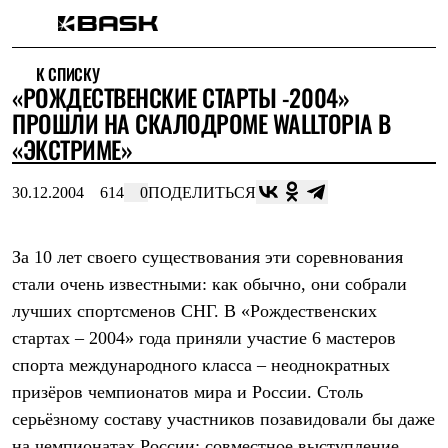
Каталог
К СПИСКУ
Интернет-магазин
«РОЖДЕСТВЕНСКИЕ СТАРТЫ -2004»
Мужская одежда
Утепленная пухом
ПРОШЛИ НА СКАЛОДРОМЕ WALLTOPIA В
Куртки
«ЭКСТРИМЕ»
Брюки
Жилеты
Комбинезоны
30.12.2004
614
0
ПОДЕЛИТЬСЯ
Утепленная синтетикой
Куртки
Брюки
За 10 лет своего существования эти соревнования
Штормовая одежда
стали очень известными: как обычно, они собрали
Куртки
Брюки
лучших спортсменов СНГ. В «Рождественских
Софтшелл одежда
стартах – 2004» года приняли участие 6 мастеров
Куртки
Брюки
спорта международного класса – неоднократных
Флисовая одежда
призёров чемпионатов мира и России. Столь
Куртки
Брюки
серьёзному составу участников позавидовали бы даже
Жилеты
на чемпионатах России: совместное выступление