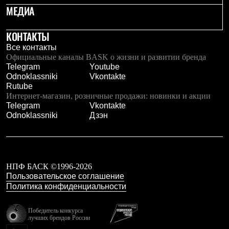
PEAK
МЕДИА
ЗА ПОЛЯРНЫМ КРУГОМ
TREK
КОНТАКТЫ
BASK kids
CITY
Все контакты
BASK juno
Официальные каналы BASK о жизни и развитии бренда
ИДЁМ В ПОХОД
Telegram
Youtube
Дневник капитана
Odnoklassniki
Vkontakte
Каталог дилеров
Rutube
Компания
Интернет-магазин, розничные продажи: новинки и акции
Баск сегодня
Telegram
Vkontakte
История
Odnoklassniki
Дзэн
Отцы основатели
Производство
Баск в вашем городе
Контроль качества
Технологии
НПФ БАСК ©1996-2026
Команда Баск
Пользовательское соглашение
Сотрудничество
Политика конфиденциальности
Дилерам
Стать дилером
Корпоративным клиентам
Победитель конкурса
Услуги
лучших брендов России
Медиа