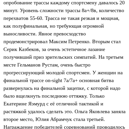
опробование трассы каждому спортсмену давалось 20
Рубашки
Футболки
минут. Уровень сложности трассы 8а+/8в, количество
Толстовки
перехватов 55-60. Трасса не такая резкая и мощная,
Брюки
как полуфинальная, но требующая огромной
Термобелье
Теплое термобелье
выносливости. Явное превосходство
Среднее термобелье
продемонстрировал Максим Петренко. Вторым стал
Легкое термобелье
Флисовая одежда
Серик Казбеков, за очень эстетичное лазание
Куртки
получивший приз зрительских симпатий. На третьем
Брюки
месте Гельманов Рустам, очень быстро
Детская одежда
Утепленная пухом
прогрессирующий молодой спортсмен. У женщин на
Комбинезоны
финальной трассе on-sight 7а/7а+ основная битва
Куртки
Брюки
развернулась на финальной зацепке, с которой надо
Утепленная синтетикой
было вщелкнуть последнюю оттяжку. Только
Комбинезоны
Куртки
Екатерине Яэмурд с её отличной тактикой и
Брюки
растяжкой удалось сделать это. Ольга Яковлева заняла
Лёгкая одежда
второе место, Юлия Абрамчук стала третьей.
Футболки
Толстовки
Награждение победителей соревнований проводилось