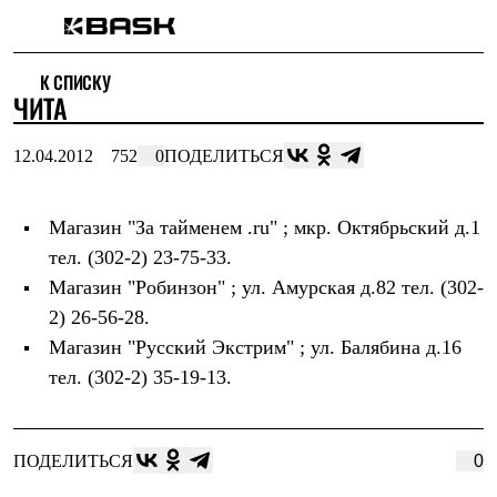
Каталог
К СПИСКУ
Интернет-магазин
ЧИТА
Мужская одежда
Утепленная пухом
Куртки
12.04.2012
752
0
ПОДЕЛИТЬСЯ
Брюки
Жилеты
Комбинезоны
Магазин
"За тайменем .ru"
; мкр. Октябрьский д.1
Утепленная синтетикой
Куртки
тел. (302-2) 23-75-33.
Брюки
Магазин
"Робинзон"
; ул. Амурская д.82 тел. (302-
Штормовая одежда
Куртки
2) 26-56-28.
Брюки
Магазин
"Русский Экстрим"
; ул. Балябина д.16
Софтшелл одежда
тел. (302-2) 35-19-13.
Куртки
Брюки
Флисовая одежда
Куртки
ПОДЕЛИТЬСЯ
0
Брюки
Жилеты