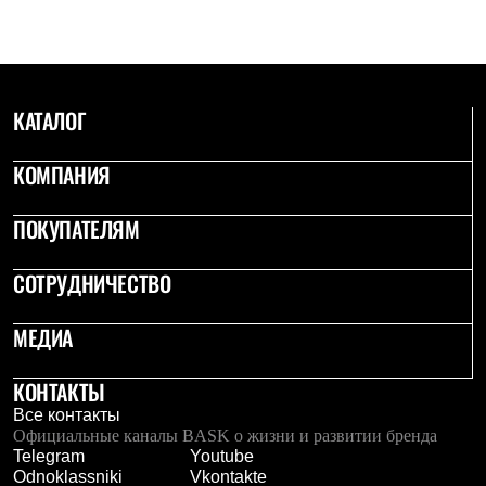
Термобелье
Теплое термобелье
Среднее термобелье
Легкое термобелье
Лёгкая одежда
Футболки
КАТАЛОГ
Рубашки
Толстовки
КОМПАНИЯ
Брюки
Шорты
Женская одежда
ПОКУПАТЕЛЯМ
Утепленная пухом
Куртки
Брюки
СОТРУДНИЧЕСТВО
Жилеты
Утепленная синтетикой
МЕДИА
Куртки
Брюки
Штормовая одежда
КОНТАКТЫ
Куртки
Все контакты
Софтшелл одежда
Официальные каналы BASK о жизни и развитии бренда
Куртки
Telegram
Youtube
Брюки
Odnoklassniki
Vkontakte
Лёгкая одежда