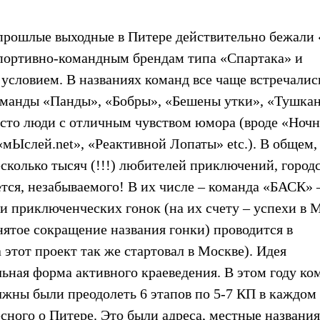
 прошлые выходные в Питере действительно бежали 
портивно-командным брендам типа «Спартака» и
 условием. В названиях команд все чаще встречалис
команды «Панды», «Бобры», «Бешены утки», «Тушка
осто люди с отличным чувством юмора (вроде «Ночн
«мЫслей.net», «Реактивной Лопаты» etc.). В общем,
сколько тысяч (!!!) любителей приключений, город
еется, незабываемого! В их числе – команда «БАСК» 
 приключенческих гонок (на их счету – успехи в М
нятое сокращение названия гонки) проводится в
а этот проект так же стартовал в Москве). Идея
льная форма активного краеведения. В этом году к
лжны были преодолеть 6 этапов по 5-7 КП в каждом
сного о Питере. Это были адреса, местные названия