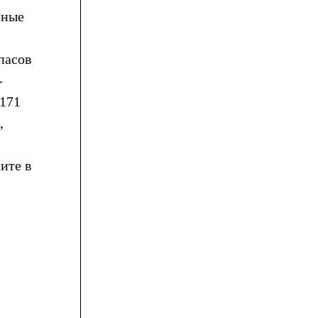
нные
пасов
-
 171
,
ите в