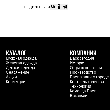
Комбинированные
ПОДЕЛИТЬСЯ
С синтетическим утеплителем
Аксессуары для спальников
Сумки и баулы
Баулы
Кошельки
Сумки
Гермомешки
Полезные аксессуары
Книги
КАТАЛОГ
КОМПАНИЯ
Еда
Коврики
Мужская одежда
Баск сегодня
Обувь
Женская одежда
История
Женская обувь
Детская одежда
Отцы основатели
Сапоги
Снаряжение
Производство
Ботинки
Акции
Баск в вашем городе
Мужская обувь
Коллекции
Контроль качества
Ботинки
Технологии
Кроссовки
Команда Баск
Сапоги
Вакансии
Гамаши и бахилы
Гамаши
Бахилы