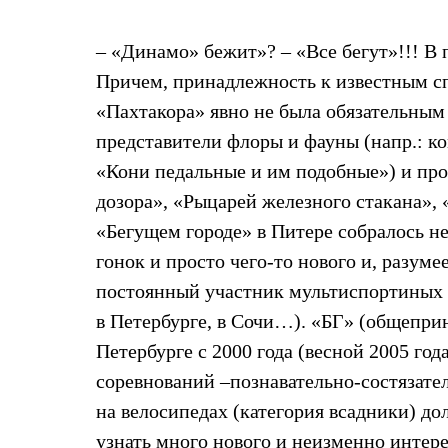
Жилеты
Термобелье
– «Динамо» бежит»? – «Все бегут»!!! В
Теплое термобелье
Среднее термобелье
Причем, принадлежность к известным с
Легкое термобелье
Лёгкая одежда
«Пахтакора» явно не была обязательным
Футболки
представители флоры и фауны (напр.: 
Рубашки
Толстовки
«Кони педальные и им подобные») и пр
Брюки
дозора», «Рыцарей железного стакана», 
Шорты
Женская одежда
«Бегущем городе» в Питере собралось не
Утепленная пухом
гонок и просто чего-то нового и, разум
Куртки
Брюки
постоянный участник мультиспортиных и
Жилеты
Утепленная синтетикой
в Петербурге, в Сочи…). «БГ» (общепри
Куртки
Петербурге с 2000 года (весной 2005 год
Брюки
Штормовая одежда
соревнований –познавательно-состязате
Куртки
на велосипедах (категория всадники) до
Софтшелл одежда
Куртки
узнать много нового и неизменно интере