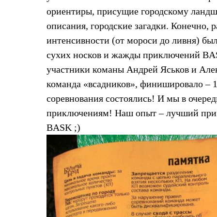
Брюки
Лёгкая одежда
ориентиры, присущие городскому ландш
Рубашки
описания, городские загадки. Конечно, 
Футболки
Толстовки
интенсивности (от мороси до ливня) был
Брюки
сухих носков и жажды приключений BAS
Термобелье
Теплое термобелье
участники команы Андрей Яськов и Алекс
Среднее термобелье
команда «всадников», финишировало – 10
Легкое термобелье
Флисовая одежда
соревнования состоялись! И мы в очеред
Куртки
Брюки
приключениям! Наш опыт – лучший прим
Детская одежда
BASK ;)
Утепленная пухом
Комбинезоны
Куртки
Брюки
Утепленная синтетикой
Комбинезоны
Куртки
Брюки
Лёгкая одежда
Футболки