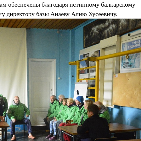
вам обеспечены благодаря истинному балкарскому
му директору базы Анаеву Алию Хусеевичу.