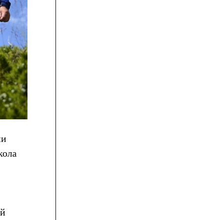
ни
кола
ой