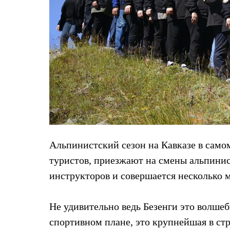
Толстовки
Брюки
Софтшелл одежда
Куртки
Флисовая одежда
Куртки
Брюки
Жилеты
Комбинезоны
Термобелье
Комплект термобелья
Снаряжение
Палатки и тенты
Палатки
Тенты
Альпинистский сезон на Кавказе в самом
Аксессуары для палаток
туристов, приезжают на смены альпинис
Рюкзаки
Экспедиционные
инструкторов и совершается несколько м
Легкоходные
Альпинистские
Городские
Не удивительно ведь Безенги это волше
Аксессуары для рюкзаков
Спальные мешки
спортивном плане, это крупнейшая в ст
Пуховые