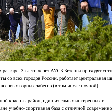
 разгаре. За лето через АУСБ Безенги проходят сот
ты со всех городов России, работает центральная ш
ассовых горных забегов (в том числе ночной).
бной красоты район, один из самых интересных в
ране учебно-спортивная база с отличной современн