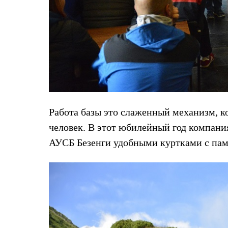
Тапочки и чуни
Тапочки
Чуни
Уход за обувью
Аксессуары
Головные уборы
Шапки
Балаклавы и маски
Кепки и бейсболки
Повязки
Шарфы
Панамы
Работа базы это слаженный механизм, к
Перчатки и рукавицы
человек. В этот юбилейный год компани
Перчатки
Рукавицы
АУСБ Безенги удобными куртками с па
Носки
Полезные аксессуары
Брелки
Ремни
Шевроны
Опушки
Термоковрики
Уход за одеждой
В Арктику