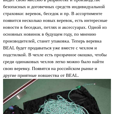
Термобелье
безопасных и договечных средств индивидуальной
Теплое термобелье
Среднее термобелье
страховки: веревок, беседок и пр. В ассортименте
Легкое термобелье
появится несколько новых веревок, есть интересные
Лёгкая одежда
Футболки
новости в беседках, петлях и аксессуарах. Одной из
Рубашки
основных новинок в будущем году, по мнению
Толстовки
Брюки
производителей, станет упаковка. Теперь веревка
Шорты
BEAL будет продаваться уже вместе с чехлом и
Женская одежда
подстилкой. В чехле есть прозрачное окошко, чтобы
Утепленная пухом
Куртки
среди одинаковых чехлов легко можно было найти
Брюки
свою веревку. Появятся на российском рынке и
Жилеты
Утепленная синтетикой
другие приятные новшества от BEAL.
Куртки
Брюки
Штормовая одежда
Куртки
Софтшелл одежда
Куртки
Брюки
Лёгкая одежда