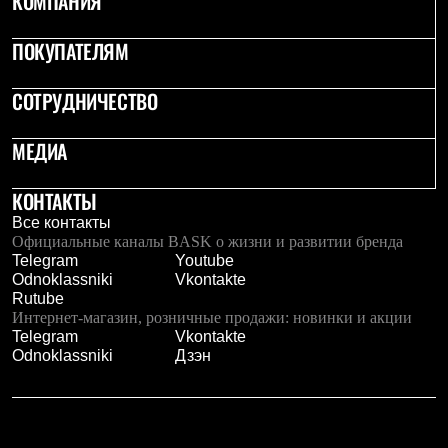
КОМПАНИЯ
Брюки
Софтшелл одежда
Куртки
ПОКУПАТЕЛЯМ
Флисовая одежда
Куртки
СОТРУДНИЧЕСТВО
Брюки
Жилеты
Комбинезоны
МЕДИА
Термобелье
Комплект термобелья
Снаряжение
КОНТАКТЫ
Палатки и тенты
Все контакты
Палатки
Официальные каналы BASK о жизни и развитии бренда
Тенты
Telegram
Youtube
Аксессуары для палаток
Odnoklassniki
Vkontakte
Рюкзаки
Rutube
Экспедиционные
Интернет-магазин, розничные продажи: новинки и акции
Легкоходные
Telegram
Vkontakte
Альпинистские
Odnoklassniki
Дзэн
Городские
Аксессуары для рюкзаков
Спальные мешки
Пуховые
Комбинированные