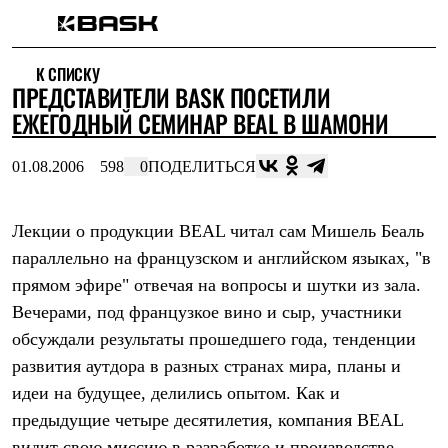
Каталог
К СПИСКУ
Интернет-магазин
ПРЕДСТАВИТЕЛИ BASK ПОСЕТИЛИ
Мужская одежда
Утепленная пухом
ЕЖЕГОДНЫЙ СЕМИНАР BEAL В ШАМОНИ
Куртки
Брюки
01.08.2006
598
0
ПОДЕЛИТЬСЯ
Жилеты
Комбинезоны
Утепленная синтетикой
Куртки
Лекции о продукции BEAL читал сам Мишель Беаль
Брюки
параллельно на французском и английском языках, "в
Штормовая одежда
прямом эфире" отвечая на вопросы и шутки из зала.
Куртки
Брюки
Вечерами, под французкое вино и сыр, участники
Софтшелл одежда
обсуждали результаты прошедшего года, тенденции
Куртки
Брюки
развития аутдора в разных странах мира, планы и
Флисовая одежда
идеи на будущее, делились опытом. Как и
Куртки
Брюки
предыдущие четыре десятилетия, компания BEAL
Жилеты
видит свою миссию в разработке и производстве