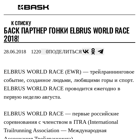
Каталог
К СПИСКУ
Интернет-магазин
БАСК ПАРТНЕР ГОНКИ ELBRUS WORLD RACE
Мужская одежда
Утепленная пухом
2018!
Куртки
Брюки
28.06.2018
1220
0
ПОДЕЛИТЬСЯ
Жилеты
Комбинезоны
Утепленная синтетикой
Куртки
ELBRUS WORLD RACE (EWR)
— трейлраннинговое
Брюки
событие, созданное людьми, любящими горы и спорт.
Штормовая одежда
ELBRUS WORLD RACE проводится ежегодно в
Куртки
Брюки
первую неделю августа.
Софтшелл одежда
Куртки
Брюки
ELBRUS WORLD RACE
— первые российские
Флисовая одежда
соревнования с членством в ITRA (International
Куртки
Брюки
Trailrunning Association — Международная
Жилеты
Ассоциация Трейлраннинга).