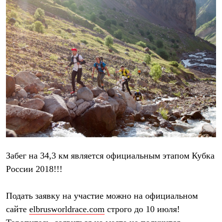
Тапочки
Чуни
Уход за обувью
Аксессуары
Головные уборы
Шапки
Балаклавы и маски
Кепки и бейсболки
Повязки
Шарфы
Панамы
Перчатки и рукавицы
Перчатки
Рукавицы
Носки
Полезные аксессуары
Брелки
Забег на 34,3 км является официальным этапом
Кубка
Ремни
России 2018
!!!
Шевроны
Опушки
Термоковрики
Подать заявку на участие можно на официальном
Уход за одеждой
В Арктику
сайте
elbrusworldrace.com
строго
до 10 июля
!
Коллекции