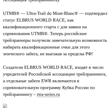
Термобелье
Теплое термобелье
Среднее термобелье
UTMB® — Ultra-Trail du Mont-Blanc®
— подтвердил
Легкое термобелье
статус ELBRUS WORLD RACE, как
Лёгкая одежда
Футболки
квалификационного старта c для заявки на
Рубашки
соревнования UTMB®. Теперь российские
Толстовки
Брюки
трейлраннеры получили замечательную возможность
Шорты
набирать квалификационные очки для этого
Женская одежда
эпического забега, не выезжая за пределы РФ!
Утепленная пухом
Куртки
Брюки
Создатели
ELBRUS WORLD RACE
, входят в число
Жилеты
Утепленная синтетикой
учредителей Российской ассоциации трейлраннинга,
Куртки
а отдельные забеги
EWR
включаются в
Брюки
соревновательную программу Кубка России по
Штормовая одежда
Куртки
трейлраннингу –
rtra-series.ru
Софтшелл одежда
Куртки
Брюки
Лёгкая одежда