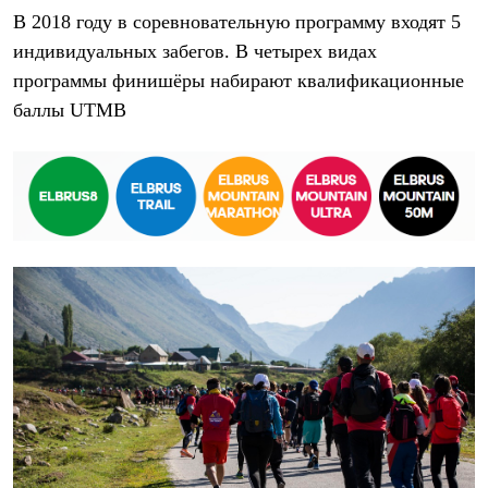
Рубашки
В 2018 году в соревновательную программу входят 5
Футболки
индивидуальных забегов. В четырех видах
Толстовки
Брюки
программы финишёры набирают квалификационные
Термобелье
баллы UTMB
Теплое термобелье
Среднее термобелье
Легкое термобелье
Флисовая одежда
Куртки
Брюки
Детская одежда
Утепленная пухом
Комбинезоны
Куртки
Брюки
Утепленная синтетикой
Комбинезоны
Куртки
Брюки
Лёгкая одежда
Футболки
Толстовки