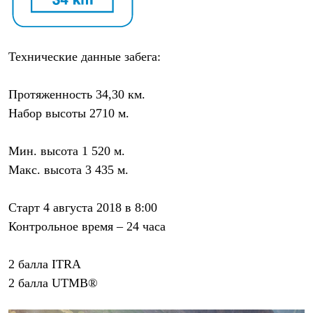
С синтетическим утеплителем
Аксессуары для спальников
Сумки и баулы
Баулы
Технические данные забега:
Кошельки
Сумки
Гермомешки
Протяженность 34,30 км.
Полезные аксессуары
Набор высоты 2710 м.
Книги
Еда
Коврики
Мин. высота 1 520 м.
Обувь
Женская обувь
Макс. высота 3 435 м.
Сапоги
Ботинки
Старт 4 августа 2018 в 8:00
Мужская обувь
Ботинки
Контрольное время – 24 часа
Кроссовки
Сапоги
Гамаши и бахилы
2 балла ITRA
Гамаши
2 балла UTMB®
Бахилы
Тапочки и чуни