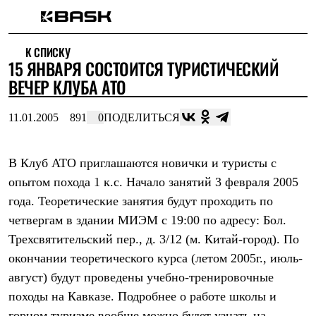
Каталог
К СПИСКУ
Интернет-магазин
15 ЯНВАРЯ СОСТОИТСЯ ТУРИСТИЧЕСКИЙ
Мужская одежда
Утепленная пухом
ВЕЧЕР КЛУБА АТО
Куртки
Брюки
11.01.2005
891
0
ПОДЕЛИТЬСЯ
Жилеты
Комбинезоны
Утепленная синтетикой
Куртки
В Клуб АТО приглашаются новички и туристы с
Брюки
опытом похода 1 к.с. Начало занятий 3 февраля 2005
Штормовая одежда
года. Теоретические занятия будут проходить по
Куртки
Брюки
четвергам в здании МИЭМ с 19:00 по адресу: Бол.
Софтшелл одежда
Трехсвятительский пер., д. 3/12 (м. Китай-город). По
Куртки
Брюки
окончании теоретического курса (летом 2005г., июль-
Флисовая одежда
август) будут проведены учебно-тренировочные
Куртки
Брюки
походы на Кавказе. Подробнее о работе школы и
Жилеты
горном туризме вообще можно будет узнать на