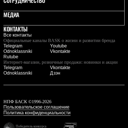
СОТРУДНИЧЕСТВО
Рубашки
Футболки
МЕДИА
Толстовки
Брюки
Термобелье
КОНТАКТЫ
Теплое термобелье
Все контакты
Среднее термобелье
Официальные каналы BASK о жизни и развитии бренда
Легкое термобелье
Telegram
Youtube
Флисовая одежда
Odnoklassniki
Vkontakte
Куртки
Rutube
Брюки
Интернет-магазин, розничные продажи: новинки и акции
Детская одежда
Telegram
Vkontakte
Утепленная пухом
Odnoklassniki
Дзэн
Комбинезоны
Куртки
Брюки
Утепленная синтетикой
Комбинезоны
НПФ БАСК ©1996-2026
Куртки
Пользовательское соглашение
Брюки
Политика конфиденциальности
Лёгкая одежда
Футболки
Толстовки
Победитель конкурса