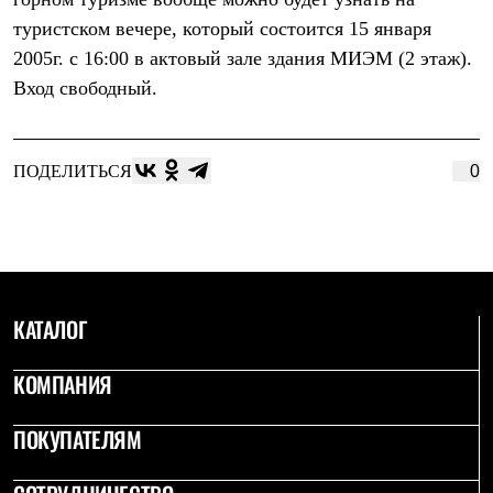
Термобелье
туристском вечере, который состоится 15 января
Теплое термобелье
Среднее термобелье
2005г. с 16:00 в актовый зале здания МИЭМ (2 этаж).
Легкое термобелье
Вход свободный.
Лёгкая одежда
Футболки
Рубашки
Толстовки
ПОДЕЛИТЬСЯ
0
Брюки
Шорты
Женская одежда
Утепленная пухом
Куртки
Брюки
Жилеты
Утепленная синтетикой
КАТАЛОГ
Куртки
Брюки
КОМПАНИЯ
Штормовая одежда
Куртки
Софтшелл одежда
ПОКУПАТЕЛЯМ
Куртки
Брюки
Лёгкая одежда