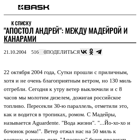
Каталог
К СПИСКУ
Интернет-магазин
"АПОСТОЛ АНДРЕЙ": МЕЖДУ МАДЕЙРОЙ И
Мужская одежда
Утепленная пухом
КАНАРАМИ
Куртки
Брюки
21.10.2004
516
0
ПОДЕЛИТЬСЯ
Жилеты
Комбинезоны
Утепленная синтетикой
Куртки
22 октября 2004 года, Сутки прошли с приличным,
Брюки
хотя и не очень благоприятным ветром, но 130 миль
Штормовая одежда
отгребли. Сегодня к утру ветер выключили и с 8
Куртки
Брюки
часов мы молотим дизелем, дожигая российское
Софтшелл одежда
топливо. Пересекли 30-ю параллель, отметили это,
Куртки
Брюки
как и водится в тропиках, ромом. С Мадейры,
Флисовая одежда
называется Aguardente. "Вода жизни". "...Йо-хо-хо и
Куртки
Брюки
бочонок рома!". Ветер отжал нас на 50 миль к
Жилеты
востоку, и теперь путь "Апостола" будет пролегать