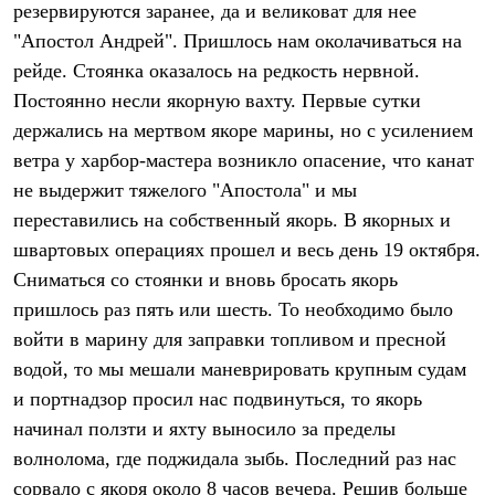
резервируются заранее, да и великоват для нее
Рубашки
Футболки
"Апостол Андрей". Пришлось нам околачиваться на
Толстовки
рейде. Стоянка оказалось на редкость нервной.
Брюки
Постоянно несли якорную вахту. Первые сутки
Термобелье
Теплое термобелье
держались на мертвом якоре марины, но с усилением
Среднее термобелье
ветра у харбор-мастера возникло опасение, что канат
Легкое термобелье
Флисовая одежда
не выдержит тяжелого "Апостола" и мы
Куртки
переставились на собственный якорь. В якорных и
Брюки
Детская одежда
швартовых операциях прошел и весь день 19 октября.
Утепленная пухом
Сниматься со стоянки и вновь бросать якорь
Комбинезоны
пришлось раз пять или шесть. То необходимо было
Куртки
Брюки
войти в марину для заправки топливом и пресной
Утепленная синтетикой
водой, то мы мешали маневрировать крупным судам
Комбинезоны
Куртки
и портнадзор просил нас подвинуться, то якорь
Брюки
начинал ползти и яхту выносило за пределы
Лёгкая одежда
волнолома, где поджидала зыбь. Последний раз нас
Футболки
Толстовки
сорвало с якоря около 8 часов вечера. Решив больше