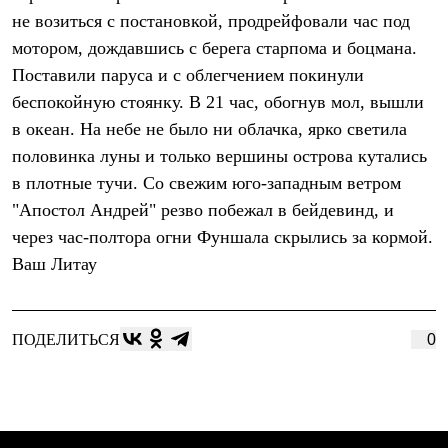
Брюки
не возиться с постановкой, продрейфовали час под
Софтшелл одежда
Куртки
мотором, дождавшись с берега старпома и боцмана.
Флисовая одежда
Поставили паруса и с облегчением покинули
Куртки
Брюки
беспокойную стоянку. В 21 час, обогнув мол, вышли
Жилеты
в океан. На небе не было ни облачка, ярко светила
Комбинезоны
половинка луны и только вершины острова кутались
Термобелье
Комплект термобелья
в плотные тучи. Со свежим юго-западным ветром
Снаряжение
"Апостол Андрей" резво побежал в бейдевинд, и
Палатки и тенты
Палатки
через час-полтора огни Фуншала скрылись за кормой.
Тенты
Ваш Литау
Аксессуары для палаток
Рюкзаки
Экспедиционные
Легкоходные
ПОДЕЛИТЬСЯ
0
Альпинистские
Городские
Аксессуары для рюкзаков
Спальные мешки
Пуховые
Комбинированные