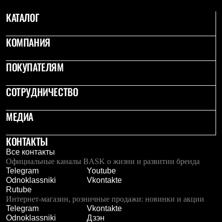
С синтетическим утеплителем
КАТАЛОГ
Аксессуары для спальников
Сумки и баулы
Баулы
КОМПАНИЯ
Кошельки
Сумки
Гермомешки
ПОКУПАТЕЛЯМ
Полезные аксессуары
Книги
СОТРУДНИЧЕСТВО
Еда
Коврики
Обувь
МЕДИА
Женская обувь
Сапоги
Ботинки
КОНТАКТЫ
Мужская обувь
Все контакты
Ботинки
Официальные каналы BASK о жизни и развитии бренда
Кроссовки
Telegram
Youtube
Сапоги
Odnoklassniki
Vkontakte
Гамаши и бахилы
Rutube
Гамаши
Интернет-магазин, розничные продажи: новинки и акции
Бахилы
Telegram
Vkontakte
Тапочки и чуни
Odnoklassniki
Дзэн