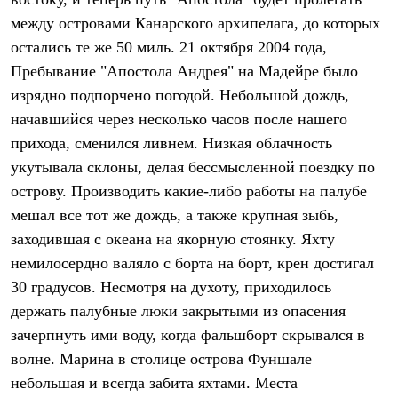
Термобелье
между островами Канарского архипелага, до которых
Теплое термобелье
Среднее термобелье
остались те же 50 миль. 21 октября 2004 года,
Легкое термобелье
Пребывание "Апостола Андрея" на Мадейре было
Лёгкая одежда
Футболки
изрядно подпорчено погодой. Небольшой дождь,
Рубашки
начавшийся через несколько часов после нашего
Толстовки
Брюки
прихода, сменился ливнем. Низкая облачность
Шорты
укутывала склоны, делая бессмысленной поездку по
Женская одежда
острову. Производить какие-либо работы на палубе
Утепленная пухом
Куртки
мешал все тот же дождь, а также крупная зыбь,
Брюки
заходившая с океана на якорную стоянку. Яхту
Жилеты
Утепленная синтетикой
немилосердно валяло с борта на борт, крен достигал
Куртки
30 градусов. Несмотря на духоту, приходилось
Брюки
держать палубные люки закрытыми из опасения
Штормовая одежда
Куртки
зачерпнуть ими воду, когда фальшборт скрывался в
Софтшелл одежда
волне. Марина в столице острова Фуншале
Куртки
Брюки
небольшая и всегда забита яхтами. Места
Лёгкая одежда