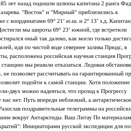
 185 лет назад подошли шлюпы капитана 2 ранга Фа
азарева. "Восток" и "Мирный" приблизились к
 с координатами 69° 21’ ю.ш. и 2° 13’ з.д. Капитан
.Достигли мы широты 69° 23’ южной, где встретили
стирался оный так далеко, как могло только достиг
илей, идя по чистой воде севернее залива Прюдс, в
яхты, расположена российская научная станция Прогр
 станцию мы решили отказаться. Ледовая обстановк
, не позволяет рассчитывать на гарантированный п
позволит подойти к самой станции. Хотя положение
ели-двух можно надеяться, что проход к Прогрессу
 нас нет. Путь впереди неблизкий, а антарктическо
. Разослав поздравительные телеграммы на российск
ание вокруг Антарктиды. Ваш Литау По материала
крытий": Инициаторами русской экспедиции для по