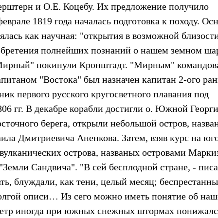
рштерн и О.Е. Коцебу. Их предложение получило
феврале 1819 года началась подготовка к походу. Ос
ялась как научная: "открытия в возможной близост
обретения полнейших познаний о нашем земном шар
"Мирный" покинули Кронштадт. "Мирным" командов
питаном "Востока" был назначен капитан 2-ого ран
ник первого русского кругосветного плавания под
06 гг. В декабре корабли достигли о. Южной Георги
осточного берега, открыли небольшой остров, назв
ила Дмитриевича Аненкова. Затем, взяв курс на юг
вулканических острова, названых островами Марки
 "Земли Сандвича". "В сей бесплодной стране, - пис
ть, блуждали, как тени, целый месяц; беспрестанны
олгой описи… Из сего можно иметь понятие об на
мометр иногда при южных снежных штормах понижалс