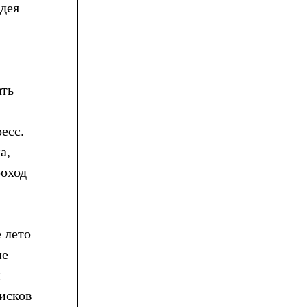
ддея
ать
есс.
а,
роход
е лето
ие
м
исков