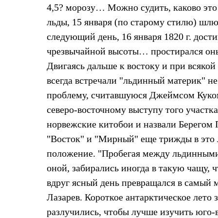
Толстовки
4,5? морозу… Можно судить, каково это
Брюки
льды, 15 января (по старому стилю) шл
Софтшелл одежда
Куртки
следующий день, 16 января 1820 г. дости
Флисовая одежда
чрезвычайной высоты… простирался оный
Куртки
Брюки
Двигаясь дальше к востоку и при всякой
Жилеты
Комбинезоны
всегда встречали "льдинный материк" н
Термобелье
проблему, считавшуюся Джеймсом Куком
Комплект термобелья
Снаряжение
северо-восточному выступу того участк
Палатки и тенты
норвежские китобои и назвали Берегом
Палатки
Тенты
"Восток" и "Мирный" еще трижды в это л
Аксессуары для палаток
положение. "Пробегая между льдинными
Рюкзаки
Экспедиционные
оной, забирались иногда в такую чащу, ч
Легкоходные
Альпинистские
вдруг ясный день превращался в самый мр
Городские
Лазарев. Короткое антарктическое лето 
Аксессуары для рюкзаков
Спальные мешки
разлучились, чтобы лучше изучить юго-
Пуховые