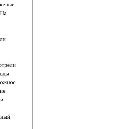
яжелые
 На
ели
отрели
льды
ложное
ие
 и
рный"