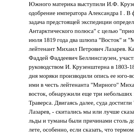
Брюки
Южного материка выступили И.Ф. Крузе
Лёгкая одежда
Рубашки
одобрение императора Александра I . В 
Футболки
задача предстоящей экспедиции определ
Толстовки
Брюки
Антарктического полюса" с целью "при
Термобелье
июля 1819 года два шлюпа "Восток" и 
Теплое термобелье
Среднее термобелье
лейтенант Михаил Петрович Лазарев. Ка
Легкое термобелье
Фаддей Фаддеевич Беллинсгаузен, участ
Флисовая одежда
Куртки
руководством И. Крузенштерна в 1803-18
Брюки
Детская одежда
дня моряки производили опись ее юго-в
Утепленная пухом
ими в честь лейтенанта "Мирного" Миха
Комбинезоны
Куртки
восток, обнаружили еще три небольших 
Брюки
Траверса. Двигаясь далее, суда достигли
Утепленная синтетикой
Комбинезоны
Лазарев, - скитались мы или лучше сказа
Куртки
Брюки
льды и туманы были причинами столь д
Лёгкая одежда
лете, особенно, если сказать, что тер
Футболки