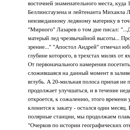
восточней знаменательного места, куда
Жилеты
Термобелье
Беллинсгаузена и лейтенанта Михаила Л
Теплое термобелье
неизведанному ледяному материку в точке
Среднее термобелье
Легкое термобелье
"Мирного" Лазарев о том дне писал: "..
Лёгкая одежда
Футболки
матерый лед чрезвычайной высоты... Про
Рубашки
зрение..." "Апостол Андрей" отмечал юб
Толстовки
Брюки
глубине которого, в трехстах милях от 
Шорты
От первоначального намерения посетить
Женская одежда
Утепленная пухом
сложившаяся на данный момент в заливе
Куртки
Брюки
вглубь. А 20-мильная полоса припая не 
Жилеты
продолжает улучшаться, и в течение нед
Утепленная синтетикой
Куртки
откроется, к сожалению, этого времени у
Брюки
клонится к закату - остался один месяц
Штормовая одежда
Куртки
полярные станции, мы продолжаем плав
Софтшелл одежда
"Очерков по истории географических от
Куртки