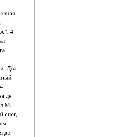
новная
и
е". 4
ал
га
и. Два
анный
о-
за де
ал М.
й снег,
шем
я до