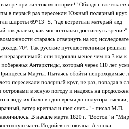
 в море при жестоком шторме!" Обходя с востока т
юпы в первый раз пересекли Южный полярный круг.
гли широты 69°13‘ S, "где встретили матерый лед
 так далеко, как могло только достигнуть зрение".
 возможности стараясь отвернуть на юг, исследоват
е доходя 70°. Так русские путешественники решили
 неразрешимой: они подошли менее чем на 3 км к
а побережья Антарктиды, который через 110 лет усм
 Принцессы Марты. Пытаясь обойти непроходимые 
ето пересекали полярный круг, не раз, попадая в с
 островами в ясную погоду и надеясь на продолжен
то в виду их было в одно время до полутора тысячи,
ачный, ветер крепчал и шел снег..." - писал М.П.
закончилось. В начале марта 1820 г. "Восток" и "Ми
восточную часть Индийского океана. А эпоха