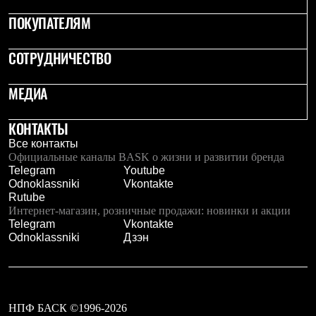
Рубашки
ПОКУПАТЕЛЯМ
Футболки
Толстовки
Брюки
СОТРУДНИЧЕСТВО
Термобелье
Теплое термобелье
МЕДИА
Среднее термобелье
Легкое термобелье
Флисовая одежда
КОНТАКТЫ
Куртки
Все контакты
Брюки
Официальные каналы BASK о жизни и развитии бренда
Детская одежда
Telegram
Youtube
Утепленная пухом
Odnoklassniki
Vkontakte
Комбинезоны
Rutube
Куртки
Интернет-магазин, розничные продажи: новинки и акции
Брюки
Telegram
Vkontakte
Утепленная синтетикой
Odnoklassniki
Дзэн
Комбинезоны
Куртки
Брюки
Лёгкая одежда
Футболки
Толстовки
НПФ БАСК ©1996-2026