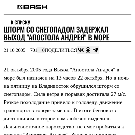
Каталог
К СПИСКУ
Интернет-магазин
ШТОРМ СО СНЕГОПАДОМ ЗАДЕРЖАЛ
Мужская одежда
Утепленная пухом
ВЫХОД "АПОСТОЛА АНДРЕЯ" В МОРЕ
Куртки
Брюки
21.10.2005
701
0
ПОДЕЛИТЬСЯ
Жилеты
Комбинезоны
Утепленная синтетикой
Куртки
21 октября 2005 года Выход "Апостола Андрея" в
Брюки
море был назначен на 13 часов 22 октября. Но в ночь
Штормовая одежда
на пятницу на Владивосток обрушился шторм со
Куртки
Брюки
снегопадом. Сила ветра в порывах достигала 27 м/с.
Софтшелл одежда
Резкое похолодание привело к гололёду, движение
Куртки
Брюки
транспорта в городе замерло. В итоге бензовоз с
Флисовая одежда
дизтопливом, которое нам любезно выделило
Куртки
Брюки
Дальневосточное пароходство, не смог пробиться к
Жилеты
стоянке "Апостола Андрея". Заправку пришлось