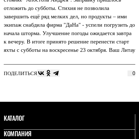
Термобелье
отложить до субботы. Стихия не позволила
Теплое термобелье
Среднее термобелье
завершить ещё ряд мелких дел, но продукты – ими
Легкое термобелье
экипаж снабдила фирма "ДаНа" - успели погрузить до
Лёгкая одежда
Футболки
начала шторма. Улучшение погоды ожидается завтра
Рубашки
к вечеру. В итоге принято решение перенести старт
Толстовки
Брюки
яхты с субботы на воскресенье 23 октября. Ваш Литау
Шорты
Женская одежда
Утепленная пухом
Куртки
ПОДЕЛИТЬСЯ
0
Брюки
Жилеты
Утепленная синтетикой
Куртки
Брюки
Штормовая одежда
Куртки
КАТАЛОГ
Софтшелл одежда
Куртки
КОМПАНИЯ
Брюки
Лёгкая одежда