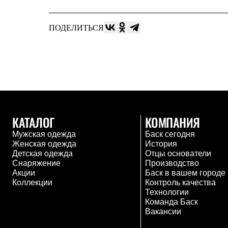
Жилеты
Термобелье
Теплое термобелье
ПОДЕЛИТЬСЯ
Среднее термобелье
Легкое термобелье
Лёгкая одежда
Футболки
Рубашки
Толстовки
Брюки
Шорты
Женская одежда
КАТАЛОГ
КОМПАНИЯ
Утепленная пухом
Куртки
Мужская одежда
Баск сегодня
Брюки
Женская одежда
История
Жилеты
Детская одежда
Отцы основатели
Утепленная синтетикой
Снаряжение
Производство
Куртки
Акции
Баск в вашем городе
Брюки
Коллекции
Контроль качества
Штормовая одежда
Технологии
Куртки
Команда Баск
Софтшелл одежда
Вакансии
Куртки