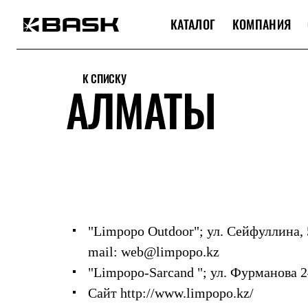
КАТАЛОГ
КОМПАНИЯ
Каталог
Интернет-магазин
К СПИСКУ
Мужская одежда
АЛМАТЫ
Утепленная пухом
Куртки
Брюки
Жилеты
Комбинезоны
Утепленная синтетикой
Куртки
Брюки
Штормовая одежда
Куртки
Брюки
"Limpopo Outdoor"
; ул. Сейфуллина, 
Софтшелл одежда
mail: web@limpopo.kz
Куртки
Брюки
"Limpopo-Sarcand "
; ул. Фурманова 2
Флисовая одежда
Куртки
Сайт http://www.limpopo.kz/
Брюки