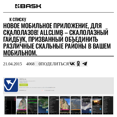
Каталог
К СПИСКУ
Интернет-магазин
НОВОЕ МОБИЛЬНОЕ ПРИЛОЖЕНИЕ, ДЛЯ
Мужская одежда
Утепленная пухом
СКАЛОЛАЗОВ! ALLCLIMB – СКАЛОЛАЗНЫЙ
Куртки
ГАЙДБУК, ПРИЗВАННЫЙ ОБЪЕДИНИТЬ
Брюки
РАЗЛИЧНЫЕ СКАЛЬНЫЕ РАЙОНЫ В ВАШЕМ
Жилеты
Комбинезоны
МОБИЛЬНОМ.
Утепленная синтетикой
Куртки
21.04.2015
4068
0
ПОДЕЛИТЬСЯ
Брюки
Штормовая одежда
Куртки
Брюки
Софтшелл одежда
Куртки
Брюки
Флисовая одежда
Куртки
Брюки
Жилеты