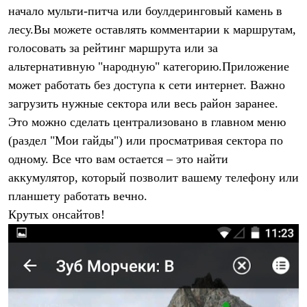
начало мульти-питча или боулдеринговый камень в
Рубашки
Футболки
лесу.Вы можете оставлять комментарии к маршрутам,
Толстовки
голосовать за рейтинг маршрута или за
Брюки
Термобелье
альтернативную "народную" категорию.Приложение
Теплое термобелье
может работать без доступа к сети интернет. Важно
Среднее термобелье
Легкое термобелье
загрузить нужные сектора или весь район заранее.
Флисовая одежда
Это можно сделать централизовано в главном меню
Куртки
(раздел "Мои гайды") или просматривая сектора по
Брюки
Детская одежда
одному. Все что вам остается – это найти
Утепленная пухом
аккумулятор, который позволит вашему телефону или
Комбинезоны
Куртки
планшету работать вечно.
Брюки
Крутых онсайтов!
Утепленная синтетикой
Комбинезоны
Куртки
Брюки
Лёгкая одежда
Футболки
Толстовки