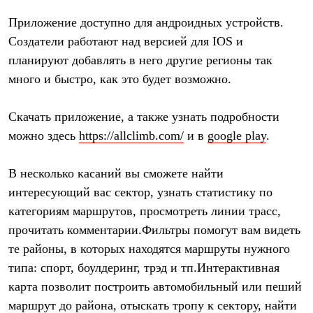
Термобелье
Теплое термобелье
Приложение доступно для андроидных устройств.
Среднее термобелье
Создатели работают над версией для IOS и
Легкое термобелье
Лёгкая одежда
планируют добавлять в него другие регионы так
Футболки
много и быстро, как это будет возможно.
Рубашки
Толстовки
Брюки
Скачать приложение, а также узнать подробности
Шорты
можно здесь
https://allclimb.com/
и в
google play
.
Женская одежда
Утепленная пухом
Куртки
В несколько касаний вы сможете найти
Брюки
интересующий вас сектор, узнать статистику по
Жилеты
Утепленная синтетикой
категориям маршрутов, просмотреть линии трасс,
Куртки
прочитать комментарии.Фильтры помогут вам видеть
Брюки
Штормовая одежда
те районы, в которых находятся маршруты нужного
Куртки
типа: спорт, боулдеринг, трэд и тп.Интерактивная
Софтшелл одежда
Куртки
карта позволит построить автомобильный или пеший
Брюки
маршрут до района, отыскать тропу к сектору, найти
Лёгкая одежда