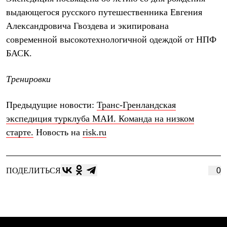
Рубашки
выдающегося русского путешественника Евгения
Футболки
Александровича Гвоздева и экипирована
Толстовки
Брюки
современной высокотехнологичной одеждой от
НПФ
Термобелье
БАСК
.
Теплое термобелье
Среднее термобелье
Легкое термобелье
Тренировки
Флисовая одежда
Куртки
Брюки
Предыдущие новости:
Транс-Гренландская
Детская одежда
экспедиция турклуба МАИ. Команда на низком
Утепленная пухом
старте.
Новость на
risk.ru
Комбинезоны
Куртки
Брюки
Утепленная синтетикой
ПОДЕЛИТЬСЯ
0
Комбинезоны
Куртки
Брюки
Лёгкая одежда
Футболки
Толстовки