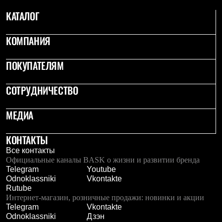
Брюки
Софтшелл одежда
КАТАЛОГ
Куртки
Флисовая одежда
КОМПАНИЯ
Куртки
Брюки
Жилеты
ПОКУПАТЕЛЯМ
Комбинезоны
Термобелье
Комплект термобелья
СОТРУДНИЧЕСТВО
Снаряжение
Палатки и тенты
МЕДИА
Палатки
Тенты
Аксессуары для палаток
КОНТАКТЫ
Рюкзаки
Все контакты
Экспедиционные
Официальные каналы BASK о жизни и развитии бренда
Легкоходные
Telegram
Youtube
Альпинистские
Odnoklassniki
Vkontakte
Городские
Rutube
Аксессуары для рюкзаков
Интернет-магазин, розничные продажи: новинки и акции
Спальные мешки
Telegram
Vkontakte
Пуховые
Odnoklassniki
Дзэн
Комбинированные