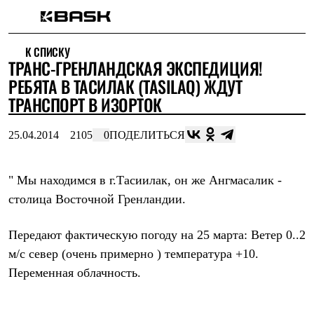
Каталог
К СПИСКУ
Интернет-магазин
ТРАНС-ГРЕНЛАНДСКАЯ ЭКСПЕДИЦИЯ!
Мужская одежда
Утепленная пухом
РЕБЯТА В ТАСИЛАК (TASILAQ) ЖДУТ
Куртки
ТРАНСПОРТ В ИЗОРТОК
Брюки
Жилеты
Комбинезоны
25.04.2014
2105
0
ПОДЕЛИТЬСЯ
Утепленная синтетикой
Куртки
Брюки
" Мы находимся в г.Тасиилак, он же Ангмасалик -
Штормовая одежда
столица Восточной Гренландии.
Куртки
Брюки
Софтшелл одежда
Передают фактическую погоду на 25 марта: Ветер 0..2
Куртки
Брюки
м/с север (очень примерно ) температура +10.
Флисовая одежда
Переменная облачность.
Куртки
Брюки
Жилеты