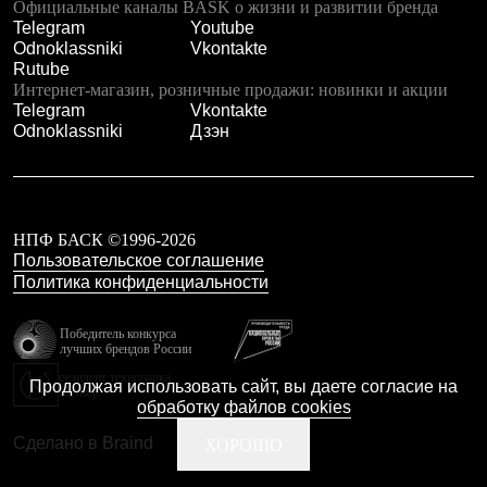
Официальные каналы BASK о жизни и развитии бренда
Рубашки
Telegram
Youtube
Футболки
Odnoklassniki
Vkontakte
Толстовки
Rutube
Брюки
Интернет-магазин, розничные продажи: новинки и акции
Термобелье
Telegram
Vkontakte
Теплое термобелье
Odnoklassniki
Дзэн
Среднее термобелье
Легкое термобелье
Флисовая одежда
Куртки
Брюки
НПФ БАСК ©1996-2026
Детская одежда
Пользовательское соглашение
Утепленная пухом
Политика конфиденциальности
Комбинезоны
Куртки
Брюки
Победитель конкурса
Утепленная синтетикой
лучших брендов России
Комбинезоны
резидент технопарка
Продолжая использовать сайт, вы даете согласие на
Куртки
Калибр
обработку файлов cookies
Брюки
Лёгкая одежда
Сделано в Braind
ХОРОШО
Футболки
Толстовки