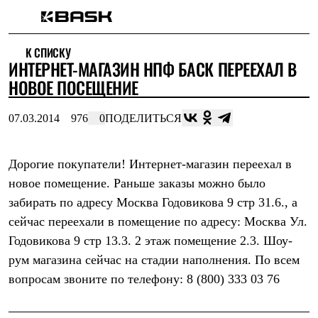
Каталог
К СПИСКУ
Интернет-магазин
ИНТЕРНЕТ-МАГАЗИН НПФ БАСК ПЕРЕЕХАЛ В
Мужская одежда
Утепленная пухом
НОВОЕ ПОСЕЩЕНИЕ
Куртки
Брюки
07.03.2014
976
0
ПОДЕЛИТЬСЯ
Жилеты
Комбинезоны
Утепленная синтетикой
Куртки
Дорогие покупатели! Интернет-магазин переехал в
Брюки
новое помещение. Раньше заказы можно было
Штормовая одежда
забирать по адресу Москва Годовикова 9 стр 31.6., а
Куртки
Брюки
сейчас переехали в помещение по адресу: Москва Ул.
Софтшелл одежда
Годовикова 9 стр 13.3. 2 этаж помещение 2.3. Шоу-
Куртки
Брюки
рум магазина сейчас на стадии наполнения. По всем
Флисовая одежда
вопросам звоните по телефону: 8 (800) 333 03 76
Куртки
Брюки
Жилеты