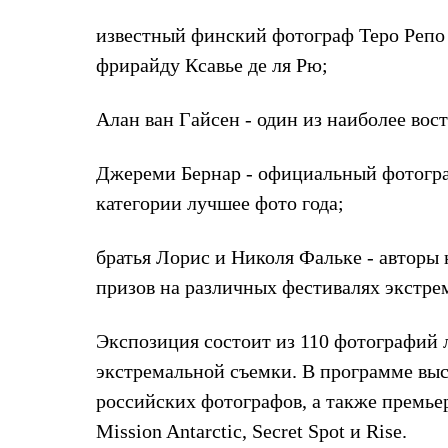
Жилеты
Термобелье
известный финский фотограф Теро Репо
Теплое термобелье
фрирайду Ксавье де ля Рю;
Среднее термобелье
Легкое термобелье
Лёгкая одежда
Алан ван Гайсен - один из наиболее во
Футболки
Рубашки
Толстовки
Джереми Бернар - официальный фотограф 
Брюки
категории лучшее фото года;
Шорты
Женская одежда
Утепленная пухом
братья Лорис и Николя Фальке - авторы
Куртки
Брюки
призов на различных фестивалях экстре
Жилеты
Утепленная синтетикой
Куртки
Экспозиция состоит из 110 фотографий
Брюки
экстремальной съемки. В программе выс
Штормовая одежда
Куртки
российских фотографов, а также премье
Софтшелл одежда
Mission Antarctic, Secret Spot и Rise.
Куртки