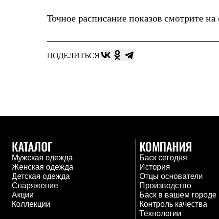
Брюки
Лёгкая одежда
Точное расписание показов смотрите на
Рубашки
Футболки
Толстовки
Брюки
ПОДЕЛИТЬСЯ
Термобелье
Теплое термобелье
Среднее термобелье
Легкое термобелье
Флисовая одежда
Куртки
Брюки
Детская одежда
Утепленная пухом
Комбинезоны
КАТАЛОГ
КОМПАНИЯ
Куртки
Мужская одежда
Баск сегодня
Брюки
Женская одежда
История
Утепленная синтетикой
Детская одежда
Отцы основатели
Комбинезоны
Снаряжение
Производство
Куртки
Акции
Баск в вашем городе
Брюки
Коллекции
Контроль качества
Лёгкая одежда
Технологии
Футболки