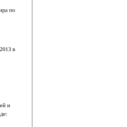
ира по
2013 в
ей и
де: