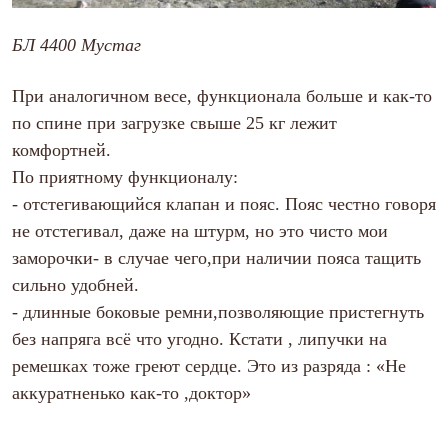
PEAK
ЗА ПОЛЯРНЫМ КРУГОМ
БЛ 4400 Мустаг
TREK
BASK kids
CITY
При аналогичном весе, функционала больше и как-то
BASK juno
по спине при загрузке свыше 25 кг лежит
ИДЁМ В ПОХОД
Дневник капитана
комфортней.
Каталог дилеров
По приятному функционалу:
Компания
Баск сегодня
-
отстегивающийся клапан и пояс. Пояс честно говоря
История
не отстегивал, даже на штурм, но это чисто мои
Отцы основатели
Производство
заморочки- в случае чего,при наличии пояса тащить
Баск в вашем городе
сильно удобней.
Контроль качества
-
длинные боковые ремни,позволяющие пристегнуть
Технологии
Команда Баск
без напряга всё что угодно. Кстати , липучки на
Сотрудничество
ремешках тоже греют сердце. Это из разряда : «Не
Дилерам
Стать дилером
аккуратненько как-то ,доктор»
Корпоративным клиентам
Услуги
Медиа