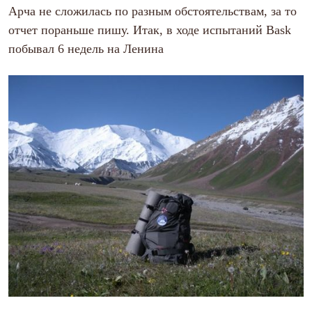
Арча не сложилась по разным обстоятельствам, за то
Рубашки
Футболки
отчет пораньше пишу. Итак, в ходе испытаний Bask
Толстовки
побывал 6 недель на Ленина
Брюки
Термобелье
Теплое термобелье
Среднее термобелье
Легкое термобелье
Флисовая одежда
Куртки
Брюки
Детская одежда
Утепленная пухом
Комбинезоны
Куртки
Брюки
Утепленная синтетикой
Комбинезоны
Куртки
Брюки
Лёгкая одежда
Футболки
Толстовки