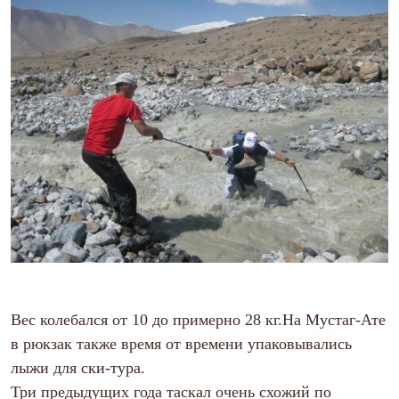
С синтетическим утеплителем
Аксессуары для спальников
Сумки и баулы
Баулы
Кошельки
Сумки
Гермомешки
Полезные аксессуары
Книги
Еда
Коврики
Обувь
Женская обувь
Сапоги
Ботинки
Мужская обувь
Ботинки
Кроссовки
Сапоги
Вес колебался от 10 до примерно 28 кг.На Мустаг-Ате
Гамаши и бахилы
в рюкзак также время от времени упаковывались
Гамаши
Бахилы
лыжи для ски-тура.
Тапочки и чуни
Три предыдущих года таскал очень схожий по