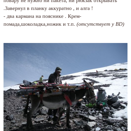
повару не нужно ни пакета, ни рюкзак открывать
.Завернул в планку аккуратно , и алга !
-
два кармана на пояснике . Крем-
помада,шоколадка,ножик и т.п.
(отсутствует у BD)