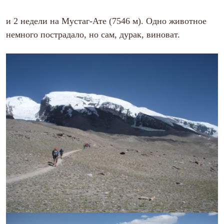
Брюки
Софтшелл одежда
и 2 недели на Мустаг-Ате (7546 м). Одно животное
Куртки
Флисовая одежда
немного пострадало, но сам, дурак, виноват.
Куртки
Брюки
Жилеты
Комбинезоны
Термобелье
Комплект термобелья
Снаряжение
Палатки и тенты
Палатки
Тенты
Аксессуары для палаток
Рюкзаки
Экспедиционные
Легкоходные
Альпинистские
Городские
Аксессуары для рюкзаков
Спальные мешки
Пуховые
Комбинированные