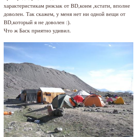
Тапочки
характеристикам рюкзак от BD,коим ,кстати, вполне
Чуни
Уход за обувью
доволен. Так скажем, у меня нет ни одной вещи от
Аксессуары
BD,который я не доволен :).
Головные уборы
Шапки
Что ж Баск приятно удивил.
Балаклавы и маски
Кепки и бейсболки
Повязки
Шарфы
Панамы
Перчатки и рукавицы
Перчатки
Рукавицы
Носки
Полезные аксессуары
Брелки
Ремни
Шевроны
Опушки
Термоковрики
Уход за одеждой
В Арктику
Коллекции