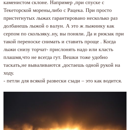
каменистом склоне. Например ,при спуске с
Текеторской морены,либо с Рацека. При просто
пристегнутых лыжах гарантировано несколько раз
долбанешь лыжой о валун. А это ж лыжнику как
серпом по скользяку..ну, вы поняли. Да и рюкзак при
такой переноске снимать и ставить проще . Когда
лыжи снизу торчат- прислонять надо или класть
плашмя,что не всегда гут. Вешки тоже удобно
таскать,не вываливаются ,достаешь одной рукой на
ходу.
-
петли для всякой развески сзади – это как водится.