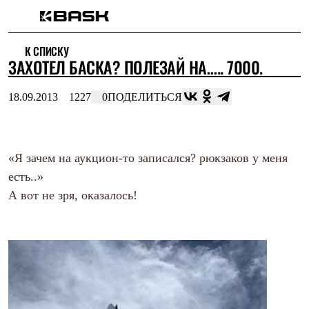
Каталог
К СПИСКУ
Интернет-магазин
ЗАХОТЕЛ БАСКА? ПОЛЕЗАЙ НА….. 7000.
Мужская одежда
Утепленная пухом
Куртки
18.09.2013
1227
0
ПОДЕЛИТЬСЯ
Брюки
Жилеты
Комбинезоны
Утепленная синтетикой
Куртки
«Я зачем на аукцион-то записался? рюкзаков у меня
Брюки
есть..»
Штормовая одежда
А вот не зря, оказалось!
Куртки
Брюки
Софтшелл одежда
Куртки
Брюки
Флисовая одежда
Куртки
Брюки
Жилеты