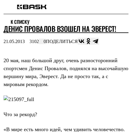
Каталог
К СПИСКУ
Интернет-магазин
ДЕНИС ПРОВАЛОВ ВЗОШЕЛ НА ЭВЕРЕСТ!
Мужская одежда
Утепленная пухом
Куртки
21.05.2013
3102
0
ПОДЕЛИТЬСЯ
Брюки
Жилеты
Комбинезоны
20 мая, наш большой друг, очень разносторонний
Утепленная синтетикой
Куртки
спортсмен Денис Провалов, поднялся на высочайшую
Брюки
вершину мира, Эверест. Да не просто так, а с
Штормовая одежда
Куртки
мировым рекордом.
Брюки
Софтшелл одежда
Куртки
Брюки
Флисовая одежда
Что за рекорд?
Куртки
Брюки
Жилеты
«В мире есть много идей, чем удивить человечество.