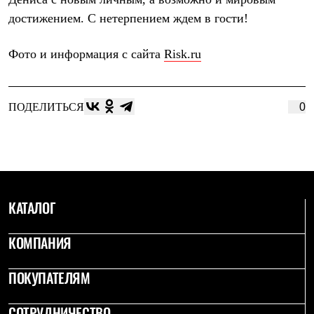
Рубашки
достижением. С нетерпением ждем в гости!
Футболки
Толстовки
Брюки
Фото и информация с сайта
Risk.ru
Термобелье
Теплое термобелье
Среднее термобелье
Легкое термобелье
ПОДЕЛИТЬСЯ
0
Флисовая одежда
Куртки
Брюки
Детская одежда
Утепленная пухом
Комбинезоны
Куртки
КАТАЛОГ
Брюки
Утепленная синтетикой
Комбинезоны
КОМПАНИЯ
Куртки
Брюки
ПОКУПАТЕЛЯМ
Лёгкая одежда
Футболки
Толстовки
СОТРУДНИЧЕСТВО