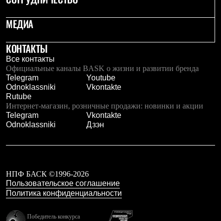
Брюки
Софтшелл одежда
МЕДИА
Куртки
Флисовая одежда
Куртки
КОНТАКТЫ
Брюки
Жилеты
Все контакты
Комбинезоны
Официальные каналы BASK о жизни и развитии бренда
Термобелье
Telegram
Youtube
Комплект термобелья
Odnoklassniki
Vkontakte
Снаряжение
Rutube
Палатки и тенты
Интернет-магазин, розничные продажи: новинки и акции
Палатки
Telegram
Vkontakte
Тенты
Odnoklassniki
Дзэн
Аксессуары для палаток
Рюкзаки
Экспедиционные
Легкоходные
Альпинистские
НПФ БАСК ©1996-2026
Городские
Пользовательское соглашение
Аксессуары для рюкзаков
Политика конфиденциальности
Спальные мешки
Пуховые
Победитель конкурса
Комбинированные