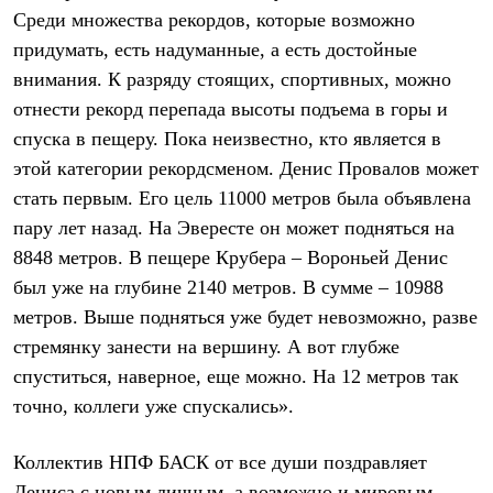
Термобелье
Среди множества рекордов, которые возможно
Теплое термобелье
придумать, есть надуманные, а есть достойные
Среднее термобелье
Легкое термобелье
внимания. К разряду стоящих, спортивных, можно
Лёгкая одежда
отнести рекорд перепада высоты подъема в горы и
Футболки
Рубашки
спуска в пещеру. Пока неизвестно, кто является в
Толстовки
этой категории рекордсменом. Денис Провалов может
Брюки
Шорты
стать первым. Его цель 11000 метров была объявлена
Женская одежда
пару лет назад. На Эвересте он может подняться на
Утепленная пухом
8848 метров. В пещере Крубера – Вороньей Денис
Куртки
Брюки
был уже на глубине 2140 метров. В сумме – 10988
Жилеты
метров. Выше подняться уже будет невозможно, разве
Утепленная синтетикой
Куртки
стремянку занести на вершину. А вот глубже
Брюки
спуститься, наверное, еще можно. На 12 метров так
Штормовая одежда
точно, коллеги уже спускались».
Куртки
Софтшелл одежда
Куртки
Коллектив НПФ БАСК от все души поздравляет
Брюки
Лёгкая одежда
Дениса с новым личным, а возможно и мировым