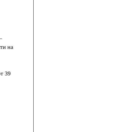
–
ти на
т 39