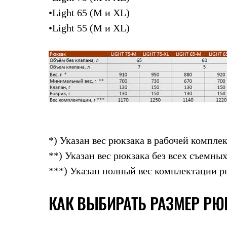
Брюки
Лёгкая одежда
•Light 65 (M и XL)
Рубашки
•Light 55 (M и XL)
Футболки
Толстовки
Брюки
Термобелье
Теплое термобелье
Среднее термобелье
Легкое термобелье
Флисовая одежда
Куртки
Брюки
Детская одежда
Утепленная пухом
*) Указан вес рюкзака в рабочей комплек
Комбинезоны
**) Указан вес рюкзака без всех съемных
Куртки
Брюки
***) Указан полный вес комплектации р
Утепленная синтетикой
Комбинезоны
Куртки
КАК ВЫБИРАТЬ РАЗМЕР РЮ
Брюки
Лёгкая одежда
Футболки