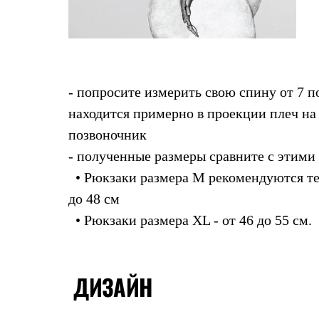
Комбинированные
С синтетическим утеплителем
Аксессуары для спальников
Сумки и баулы
Баулы
Кошельки
- попросите измерить свою спину от 7 п
Сумки
Гермомешки
находится примерно в проекции плеч на
Полезные аксессуары
позвоночник
Книги
Еда
- полученные размеры сравните с этими
Коврики
Обувь
• Рюкзаки размера М рекомендуются тем
Женская обувь
до 48 см
Сапоги
Ботинки
• Рюкзаки размера XL - от 46 до 55 см.
Мужская обувь
Ботинки
Кроссовки
Сапоги
ДИЗАЙН
Гамаши и бахилы
Гамаши
Бахилы