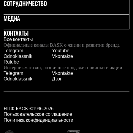
СОТРУДНИЧЕСТВО
С синтетическим утеплителем
Аксессуары для спальников
Сумки и баулы
МЕДИА
Баулы
Кошельки
КОНТАКТЫ
Сумки
Гермомешки
Все контакты
Полезные аксессуары
Официальные каналы BASK о жизни и развитии бренда
Книги
Telegram
Youtube
Еда
Odnoklassniki
Vkontakte
Коврики
Rutube
Обувь
Интернет-магазин, розничные продажи: новинки и акции
Женская обувь
Telegram
Vkontakte
Сапоги
Odnoklassniki
Дзэн
Ботинки
Мужская обувь
Ботинки
Кроссовки
Сапоги
НПФ БАСК ©1996-2026
Гамаши и бахилы
Пользовательское соглашение
Гамаши
Политика конфиденциальности
Бахилы
Тапочки и чуни