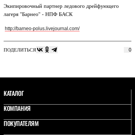
Брюки
Экипировочный партнер ледового дрейфующего
Софтшелл одежда
Куртки
лагеря "Барнео" -
НПФ БАСК
Флисовая одежда
Куртки
http://barneo-polus.livejournal.com/
Брюки
Жилеты
Комбинезоны
Термобелье
ПОДЕЛИТЬСЯ
0
Комплект термобелья
Снаряжение
Палатки и тенты
Палатки
Тенты
Аксессуары для палаток
Рюкзаки
КАТАЛОГ
Экспедиционные
Легкоходные
Альпинистские
КОМПАНИЯ
Городские
Аксессуары для рюкзаков
ПОКУПАТЕЛЯМ
Спальные мешки
Пуховые
Комбинированные