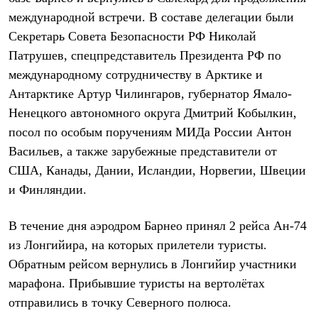
Термобелье
международной встречи. В составе делегации были
Теплое термобелье
Среднее термобелье
Секретарь Совета Безопасности РФ Николай
Легкое термобелье
Патрушев, спецпредставитель Президента РФ по
Лёгкая одежда
Футболки
международному сотрудничеству в Арктике и
Рубашки
Антарктике Артур Чилингаров, губернатор Ямало-
Толстовки
Ненецкого автономного округа Дмитрий Кобылкин,
Брюки
Шорты
посол по особым поручениям МИДа России Антон
Женская одежда
Васильев, а также зарубежные представители от
Утепленная пухом
Куртки
США, Канады, Дании, Исландии, Норвегии, Швеции
Брюки
и Финляндии.
Жилеты
Утепленная синтетикой
Куртки
В течение дня аэродром Барнео принял 2 рейса Ан-74
Брюки
из Лонгийира, на которых прилетели туристы.
Штормовая одежда
Куртки
Обратным рейсом вернулись в Лонгийир участники
Софтшелл одежда
марафона. Прибывшие туристы на вертолётах
Куртки
отправились в точку Северного полюса.
Брюки
Лёгкая одежда