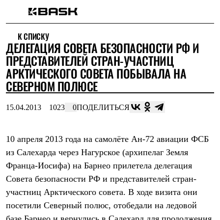
Каталог
К СПИСКУ
Интернет-магазин
ДЕЛЕГАЦИЯ СОВЕТА БЕЗОПАСНОСТИ РФ И
Мужская одежда
Утепленная пухом
ПРЕДСТАВИТЕЛЕЙ СТРАН-УЧАСТНИЦ
Куртки
АРКТИЧЕСКОГО СОВЕТА ПОБЫВАЛА НА
Брюки
СЕВЕРНОМ ПОЛЮСЕ
Жилеты
Комбинезоны
Утепленная синтетикой
15.04.2013
1023
0
ПОДЕЛИТЬСЯ
Куртки
Брюки
Штормовая одежда
10 апреля 2013 года на самолёте Ан-72 авиации ФСБ
Куртки
Брюки
из Салехарда через Нагурское (архипелаг Земля
Софтшелл одежда
Франца-Иосифа) на Барнео прилетела делегация
Куртки
Брюки
Совета безопасности РФ и представителей стран-
Флисовая одежда
участниц Арктического совета. В ходе визита они
Куртки
посетили Северный полюс, отобедали на ледовой
Брюки
Жилеты
базе Барнео и вернулись в Салехард для продолжения