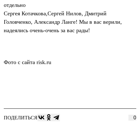
Брюки
отдельно
Софтшелл одежда
Сергея Котачкова,Сергей Нилов, Дмитрий
Куртки
Флисовая одежда
Головченко, Александр Ланге! Мы в вас верили,
Куртки
надеялись очень-очень за вас рады!
Брюки
Жилеты
Комбинезоны
Термобелье
Комплект термобелья
Снаряжение
Фото с сайта risk.ru
Палатки и тенты
Палатки
Тенты
Аксессуары для палаток
Рюкзаки
Экспедиционные
Легкоходные
Альпинистские
Городские
ПОДЕЛИТЬСЯ
0
Аксессуары для рюкзаков
Спальные мешки
Пуховые
Комбинированные