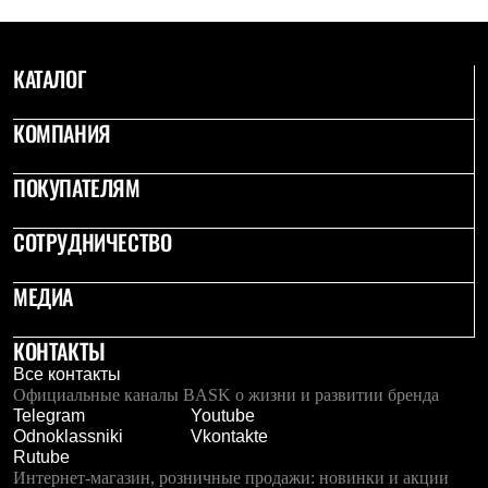
С синтетическим утеплителем
Аксессуары для спальников
Сумки и баулы
КАТАЛОГ
Баулы
Кошельки
Сумки
КОМПАНИЯ
Гермомешки
Полезные аксессуары
Книги
ПОКУПАТЕЛЯМ
Еда
Коврики
СОТРУДНИЧЕСТВО
Обувь
Женская обувь
Сапоги
МЕДИА
Ботинки
Мужская обувь
КОНТАКТЫ
Ботинки
Кроссовки
Все контакты
Сапоги
Официальные каналы BASK о жизни и развитии бренда
Гамаши и бахилы
Telegram
Youtube
Гамаши
Odnoklassniki
Vkontakte
Бахилы
Rutube
Тапочки и чуни
Интернет-магазин, розничные продажи: новинки и акции