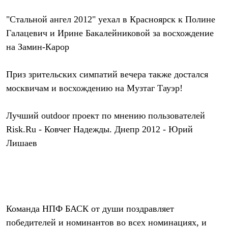
Рубашки
Футболки
"Стальной ангел 2012"
уехал в Красноярск к Полине
Толстовки
Галацевич и Ирине Бакалейниковой за восхождение
Брюки
на Замин-Карор
Термобелье
Теплое термобелье
Среднее термобелье
Приз зрительских симпатий вечера также достался
Легкое термобелье
Флисовая одежда
москвичам и восхождению на Музтаг Тауэр!
Куртки
Брюки
Детская одежда
Лучший outdoor проект
по мнению пользователей
Утепленная пухом
Risk.Ru - Ковчег Надежды. Днепр 2012 - Юрий
Комбинезоны
Лишаев
Куртки
Брюки
Утепленная синтетикой
Комбинезоны
Куртки
Брюки
Лёгкая одежда
Команда
НПФ БАСК
от души поздравляет
Футболки
Толстовки
победителей и номинантов во всех номинациях, и