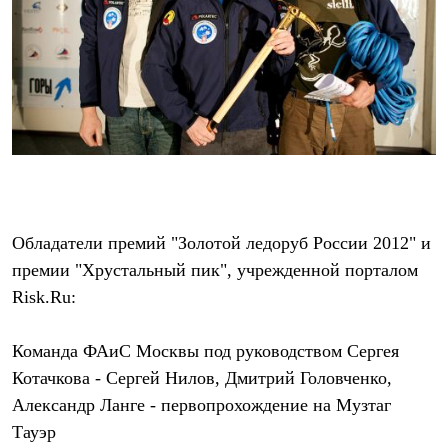
Термобелье
Теплое термобелье
Среднее термобелье
Легкое термобелье
Лёгкая одежда
Футболки
Рубашки
Толстовки
Брюки
Шорты
Женская одежда
Утепленная пухом
Куртки
Обладатели премий "Золотой ледоруб России 2012" и
Брюки
премии "Хрустальный пик", учрежденной порталом
Жилеты
Утепленная синтетикой
Risk.Ru:
Куртки
Брюки
Штормовая одежда
Команда ФАиС Москвы под руководством Сергея
Куртки
Котачкова - Сергей Нилов, Дмитрий Головченко,
Софтшелл одежда
Александр Ланге - первопрохождение на Музтаг
Куртки
Брюки
Тауэр
Лёгкая одежда