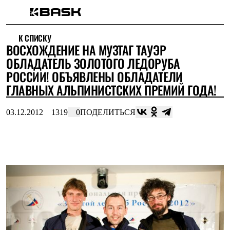
Каталог
К СПИСКУ
Интернет-магазин
ВОСХОЖДЕНИЕ НА МУЗТАГ ТАУЭР
Мужская одежда
Утепленная пухом
ОБЛАДАТЕЛЬ ЗОЛОТОГО ЛЕДОРУБА
Куртки
РОССИИ! ОБЪЯВЛЕНЫ ОБЛАДАТЕЛИ
Брюки
ГЛАВНЫХ АЛЬПИНИСТСКИХ ПРЕМИЙ ГОДА!
Жилеты
Комбинезоны
Утепленная синтетикой
03.12.2012
1319
0
ПОДЕЛИТЬСЯ
Куртки
Брюки
Штормовая одежда
Куртки
Брюки
Софтшелл одежда
Куртки
Брюки
Флисовая одежда
Куртки
Брюки
Жилеты