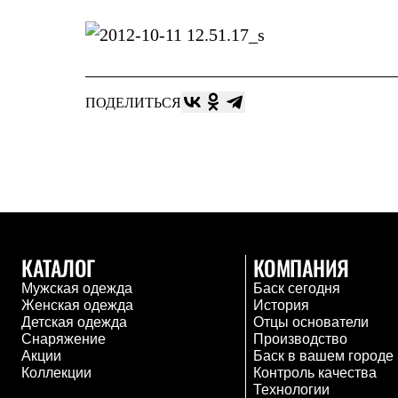
Брюки
Лёгкая одежда
Рубашки
Футболки
Толстовки
Брюки
ПОДЕЛИТЬСЯ
Термобелье
Теплое термобелье
Среднее термобелье
Легкое термобелье
Флисовая одежда
Куртки
Брюки
Детская одежда
Утепленная пухом
Комбинезоны
КАТАЛОГ
КОМПАНИЯ
Куртки
Брюки
Мужская одежда
Баск сегодня
Утепленная синтетикой
Женская одежда
История
Комбинезоны
Детская одежда
Отцы основатели
Куртки
Снаряжение
Производство
Брюки
Акции
Баск в вашем городе
Лёгкая одежда
Коллекции
Контроль качества
Футболки
Технологии