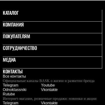
Рубашки
Футболки
КАТАЛОГ
Толстовки
Брюки
Термобелье
КОМПАНИЯ
Теплое термобелье
Среднее термобелье
ПОКУПАТЕЛЯМ
Легкое термобелье
Флисовая одежда
Куртки
СОТРУДНИЧЕСТВО
Брюки
Детская одежда
Утепленная пухом
МЕДИА
Комбинезоны
Куртки
КОНТАКТЫ
Брюки
Утепленная синтетикой
Все контакты
Комбинезоны
Официальные каналы BASK о жизни и развитии бренда
Куртки
Telegram
Youtube
Брюки
Odnoklassniki
Vkontakte
Лёгкая одежда
Rutube
Футболки
Интернет-магазин, розничные продажи: новинки и акции
Толстовки
Telegram
Vkontakte