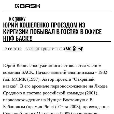
Каталог
К СПИСКУ
Интернет-магазин
ЮРИЙ КОШЕЛЕНКО ПРОЕЗДОМ ИЗ
Мужская одежда
Утепленная пухом
КИРГИЗИИ ПОБЫВАЛ В ГОСТЯХ В ОФИСЕ
Куртки
НПФ БАСК!!!
Брюки
Жилеты
Комбинезоны
17.08.2012
680
0
ПОДЕЛИТЬСЯ
Утепленная синтетикой
Куртки
Брюки
Юрий Кошеленко уже много лет является членом
Штормовая одежда
команды БАСК. Начало занятий альпинизмом - 1982
Куртки
Брюки
год. МСМК (1997). Автор проекта "Открытый
Софтшелл одежда
кавказ". В его арсенале первовосхождение на Лходзе
Куртки
Брюки
Среднюю в составе российской команды (2001),
Флисовая одежда
первовосхождение на Нупцзе Восточную с В.
Куртки
Брюки
Бабановым (премия Piolet d'Or за 2003), прохождение
Жилеты
Северной стены Менлунцзе (2005) и множество