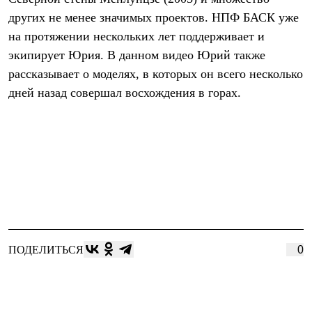
Термобелье
других не менее значимых проектов. НПФ БАСК уже
Теплое термобелье
Среднее термобелье
на протяжении нескольких лет поддерживает и
Легкое термобелье
экипирует Юрия. В данном видео Юрий также
Лёгкая одежда
Футболки
рассказывает о моделях, в которых он всего несколько
Рубашки
дней назад совершал восхождения в горах.
Толстовки
Брюки
Шорты
Женская одежда
Утепленная пухом
Куртки
Брюки
Жилеты
Утепленная синтетикой
Куртки
Брюки
Штормовая одежда
ПОДЕЛИТЬСЯ
0
Куртки
Софтшелл одежда
Куртки
Брюки
Лёгкая одежда