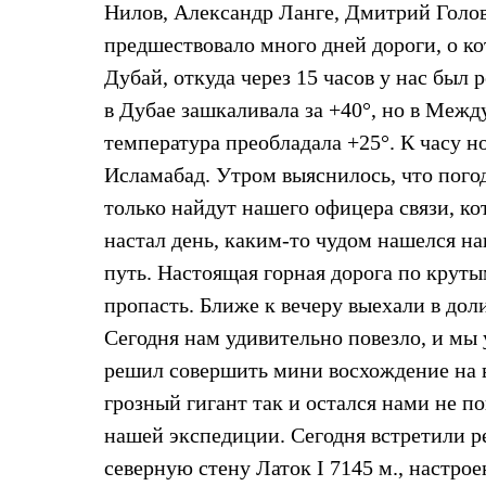
Нилов, Александр Ланге, Дмитрий Голов
Жилеты
Термобелье
предшествовало много дней дороги, о к
Теплое термобелье
Дубай, откуда через 15 часов у нас был 
Среднее термобелье
Легкое термобелье
в Дубае зашкаливала за +40°, но в Меж
Лёгкая одежда
Футболки
температура преобладала +25°. К часу н
Рубашки
Исламабад. Утром выяснилось, что погод
Толстовки
Брюки
только найдут нашего офицера связи, ко
Шорты
настал день, каким-то чудом нашелся н
Женская одежда
Утепленная пухом
путь. Настоящая горная дорога по круты
Куртки
Брюки
пропасть. Ближе к вечеру выехали в доли
Жилеты
Сегодня нам удивительно повезло, и мы 
Утепленная синтетикой
Куртки
решил совершить мини восхождение на в
Брюки
грозный гигант так и остался нами не по
Штормовая одежда
Куртки
нашей экспедиции. Сегодня встретили ре
Софтшелл одежда
северную стену Латок I 7145 м., настрое
Куртки