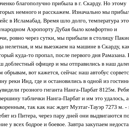
ченко благополучно прибыла в г. Скарду. Но этому
оторых немного и расскажем. Изначально мы прибыл
рейс в Исламабад. Время шло долго, температура это
дународном Аэропорту Дубая было комфортно и
очи, ровно через сутки, мы прибыли в столицу Паки
а нелетная, и мы выезжаем на машине в Скарду, ка
торый куда-то пропал, после первого дня Рамазана.
аш доблестный офицер и мы отправились в наш дал
м обрывам, вот кажется, сейчас наш автобус сорветс
ну реки Инд, где и остановились в одной из гостин
увидели грозного гиганта Нанга-Парбат 8125м. Ребя
ершину таблички Нанга-Парбат и им это удалось, а
коренным, так как нас ждет Музтаг-Тауэр 7273 м. -
бят из Питера, через пару дней они выдвигаются п
ние у всех бодрое и боевое. Завтра закупаем недос