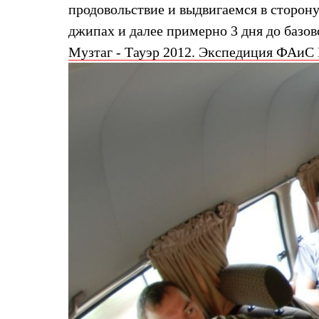
Брюки
продовольствие и выдвигаемся в сторон
Лёгкая одежда
Рубашки
джипах и далее примерно 3 дня до базо
Футболки
Музтаг - Тауэр 2012. Экспедиция ФАиС 
Толстовки
Брюки
Термобелье
Теплое термобелье
Среднее термобелье
Легкое термобелье
Флисовая одежда
Куртки
Брюки
Детская одежда
Утепленная пухом
Комбинезоны
Куртки
Брюки
Утепленная синтетикой
Комбинезоны
Куртки
Брюки
Лёгкая одежда
Футболки