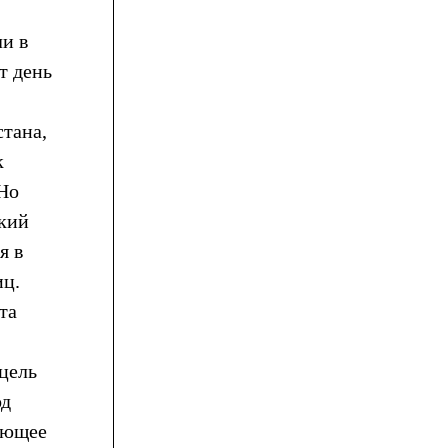
и в
т день
стана,
к
 Но
екий
я в
иц.
та
 цель
од
тающее