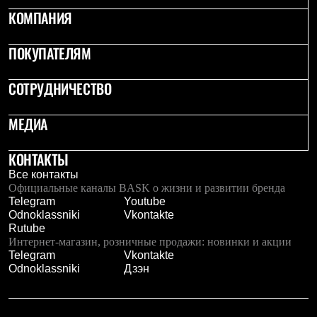
PEAK
КОМПАНИЯ
ЗА ПОЛЯРНЫМ КРУГОМ
TREK
BASK kids
ПОКУПАТЕЛЯМ
CITY
BASK juno
СОТРУДНИЧЕСТВО
ИДЁМ В ПОХОД
Дневник капитана
Каталог дилеров
МЕДИА
Компания
Баск сегодня
История
КОНТАКТЫ
Отцы основатели
Все контакты
Производство
Официальные каналы BASK о жизни и развитии бренда
Баск в вашем городе
Telegram
Youtube
Контроль качества
Odnoklassniki
Vkontakte
Технологии
Rutube
Команда Баск
Интернет-магазин, розничные продажи: новинки и акции
Сотрудничество
Telegram
Vkontakte
Дилерам
Odnoklassniki
Дзэн
Стать дилером
Корпоративным клиентам
Услуги
Медиа