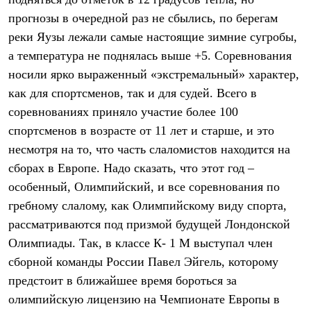
Термобелье
прогнозы в очередной раз не сбылись, по берегам
Теплое термобелье
Среднее термобелье
реки Яузы лежали самые настоящие зимние сугробы,
Легкое термобелье
а температура не поднялась выше +5. Соревнования
Лёгкая одежда
Футболки
носили ярко выраженный «экстремальный» характер,
Рубашки
как для спортсменов, так и для судей. Всего в
Толстовки
Брюки
соревнованиях приняло участие более 100
Шорты
спортсменов в возрасте от 11 лет и старше, и это
Женская одежда
несмотря на то, что часть слаломистов находится на
Утепленная пухом
Куртки
сборах в Европе. Надо сказать, что этот год –
Брюки
особенный, Олимпийский, и все соревнования по
Жилеты
Утепленная синтетикой
гребному слалому, как Олимпийскому виду спорта,
Куртки
рассматриваются под призмой будущей Лондонской
Брюки
Олимпиады. Так, в классе К- 1 М выступал член
Штормовая одежда
Куртки
сборной команды России Павел Эйгель, которому
Софтшелл одежда
предстоит в ближайшее время бороться за
Куртки
Брюки
олимпийскую лицензию на Чемпионате Европы в
Лёгкая одежда