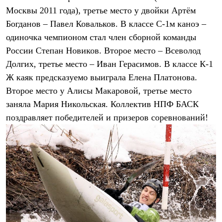
Брюки
Москвы 2011 года), третье место у двойки Артём
Софтшелл одежда
Куртки
Богданов – Павел Ковальков. В классе С-1м каноэ –
Флисовая одежда
одиночка чемпионом стал член сборной команды
Куртки
Брюки
России Степан Новиков. Второе место – Всеволод
Жилеты
Долгих, третье место – Иван Герасимов. В классе К-1
Комбинезоны
Ж каяк предсказуемо выиграла Елена Платонова.
Термобелье
Комплект термобелья
Второе место у Алисы Макаровой, третье место
Снаряжение
заняла Мария Никольская.
Коллектив НПФ БАСК
Палатки и тенты
Палатки
поздравляет победителей и призеров соревнований!
Тенты
Аксессуары для палаток
Рюкзаки
Экспедиционные
Легкоходные
Альпинистские
Городские
Аксессуары для рюкзаков
Спальные мешки
Пуховые
Комбинированные