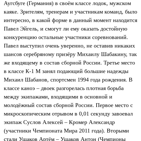
Аугсбуге (Германия) в своём классе лодок, мужском
Рубашки
Футболки
каяке. Зрителям, тренерам и участникам команд, было
Толстовки
интересно, в какой форме в данный момент находится
Брюки
Павел Эйгель, и смогут ли ему оказать достойную
Термобелье
Теплое термобелье
конкуренцию остальные участники соревнований.
Среднее термобелье
Павел выступил очень уверенно, не оставив никаких
Легкое термобелье
Флисовая одежда
шансов серебряному призёру Михаилу Шабакину, так
Куртки
же входящему в состав сборной России. Третье место
Брюки
Детская одежда
в классе К-1 М занял подающий большие надежды
Утепленная пухом
Михаил Шабанов, спортсмен 1994 года рождения. В
Комбинезоны
классе каноэ – двоек разгорелась плотная борьба
Куртки
Брюки
между экипажами, входящими в основной и
Утепленная синтетикой
молодёжный состав сборной России. Первое место с
Комбинезоны
Куртки
микроскопическим отрывом в 0,01 секунду завоевал
Брюки
экипаж Суслов Алексей – Кромер Александр
Лёгкая одежда
(участники Чемпионата Мира 2011 года). Вторыми
Футболки
Толстовки
стали Ушаков Артём – Ушаков Антон (Чемпионы