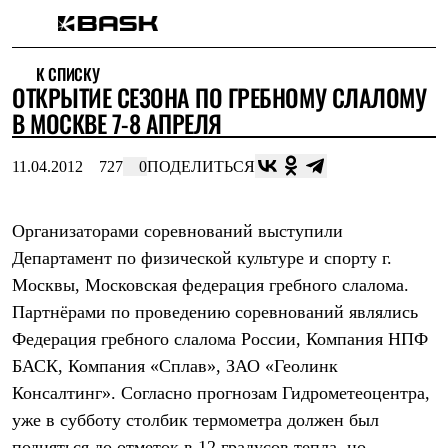
Каталог
К СПИСКУ
Интернет-магазин
ОТКРЫТИЕ СЕЗОНА ПО ГРЕБНОМУ СЛАЛОМУ
Мужская одежда
Утепленная пухом
В МОСКВЕ 7-8 АПРЕЛЯ
Куртки
Брюки
11.04.2012
727
0
ПОДЕЛИТЬСЯ
Жилеты
Комбинезоны
Утепленная синтетикой
Куртки
Организаторами соревнований выступили
Брюки
Департамент по физической культуре и спорту г.
Штормовая одежда
Москвы, Московская федерация гребного слалома.
Куртки
Брюки
Партнёрами по проведению соревнований являлись
Софтшелл одежда
Федерация гребного слалома России, Компания НПФ
Куртки
Брюки
БАСК, Компания «Сплав», ЗАО «Геолинк
Флисовая одежда
Консалтинг». Согласно прогнозам Гидрометеоцентра,
Куртки
Брюки
уже в субботу столбик термометра должен был
Жилеты
подняться до отметок в 12 градусов тепла, но