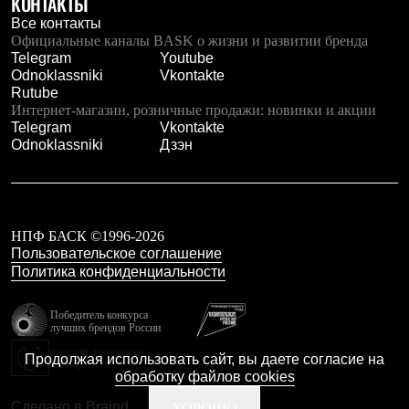
КОНТАКТЫ
Брюки
Софтшелл одежда
Все контакты
Куртки
Официальные каналы BASK о жизни и развитии бренда
Флисовая одежда
Telegram
Youtube
Куртки
Odnoklassniki
Vkontakte
Брюки
Rutube
Жилеты
Интернет-магазин, розничные продажи: новинки и акции
Комбинезоны
Telegram
Vkontakte
Термобелье
Odnoklassniki
Дзэн
Комплект термобелья
Снаряжение
Палатки и тенты
Палатки
Тенты
НПФ БАСК ©1996-2026
Аксессуары для палаток
Пользовательское соглашение
Рюкзаки
Политика конфиденциальности
Экспедиционные
Легкоходные
Альпинистские
Победитель конкурса
лучших брендов России
Городские
Аксессуары для рюкзаков
резидент технопарка
Продолжая использовать сайт, вы даете согласие на
Калибр
Спальные мешки
обработку файлов cookies
Пуховые
Комбинированные
Сделано в Braind
ХОРОШО