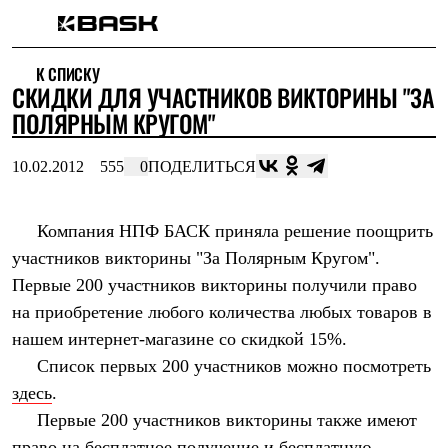
Каталог
К СПИСКУ
Интернет-магазин
СКИДКИ ДЛЯ УЧАСТНИКОВ ВИКТОРИНЫ "ЗА
Мужская одежда
Утепленная пухом
ПОЛЯРНЫМ КРУГОМ"
Куртки
Брюки
10.02.2012
555
0
ПОДЕЛИТЬСЯ
Жилеты
Комбинезоны
Утепленная синтетикой
Куртки
Компания НПФ БАСК приняла решение поощрить
Брюки
участников викторины "За Полярным Кругом".
Штормовая одежда
Первые 200 участников викторины получили право
Куртки
Брюки
на приобретение любого количества любых товаров в
Софтшелл одежда
нашем интернет-магазине со скидкой 15%.
Куртки
Брюки
Список первых 200 участников можно посмотреть
Флисовая одежда
здесь
.
Куртки
Брюки
Первые 200 участников викторины также имеют
Жилеты
право на бесплатное получение и бесплатную