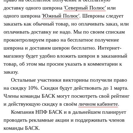
Термобелье
доставку одного шеврона
'Северный Полюс'
или
Теплое термобелье
Среднее термобелье
одного шеврона
'Южный Полюс'
. Шевроны следует
Легкое термобелье
заказать как обычный товар, но оплачивать заказ, или
Лёгкая одежда
Футболки
оплачивать доставку не надо. Мы по своим спискам
Рубашки
проконтролируем право на бесплатное получение
Толстовки
Брюки
шеврона и доставим шеврон бесплатно. Интернет-
Шорты
магазину будет удобно вложить шеврон в заказанный
Женская одежда
товар, об этом мы просим указать в комментарии к
Утепленная пухом
Куртки
заказу.
Брюки
Остальные участники викторины получили право
Жилеты
Утепленная синтетикой
на скидку 10%. Скидки будут действовать до 1 марта.
Куртки
Члены команды БАСК могут посмотреть свой рейтинг
Брюки
и действующую скидку в своём
личном кабинете
.
Штормовая одежда
Куртки
Компания НПФ БАСК и в дальнейшем планирует
Софтшелл одежда
проводить рекламные акции и поддерживать членов
Куртки
Брюки
команды БАСК.
Лёгкая одежда