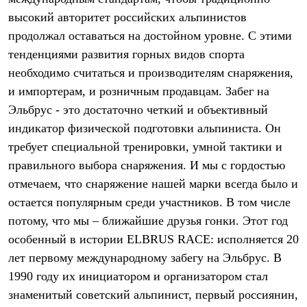
Термобелье
высокий авторитет российских альпинистов
Теплое термобелье
Среднее термобелье
продолжал оставаться на достойном уровне. С этими
Легкое термобелье
тенденциями развития горных видов спорта
Лёгкая одежда
Футболки
необходимо считаться и производителям снаряжения,
Рубашки
и импортерам, и розничным продавцам. Забег на
Толстовки
Эльбрус - это достаточно четкий и объективный
Брюки
Шорты
индикатор физической подготовки альпиниста. Он
Женская одежда
требует специальной тренировки, умной тактики и
Утепленная пухом
Куртки
правильного выбора снаряжения. И мы с гордостью
Брюки
отмечаем, что снаряжение нашей марки всегда было и
Жилеты
Утепленная синтетикой
остается популярным среди участников. В том числе
Куртки
потому, что мы – ближайшие друзья гонки. Этот год
Брюки
особенный в истории ELBRUS RACE: исполняется 20
Штормовая одежда
Куртки
лет первому международному забегу на Эльбрус. В
Софтшелл одежда
1990 году их инициатором и организатором стал
Куртки
Брюки
знаменитый советский альпинист, первый россиянин,
Лёгкая одежда