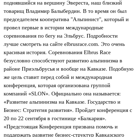
поднявшийся на вершину Эвереста, наш близкий
Рубашки
Футболки
товарищ Владимир Балыбердин. В то время он был
Толстовки
председателем кооператива "Альпинист", который и
Брюки
провел первые в истории международные
Термобелье
Теплое термобелье
соревнования по бегу на Эльбрус. Подробности
Среднее термобелье
лучше смотреть на сайте elbrusrace.com. Это очень
Легкое термобелье
Флисовая одежда
красивая история. Соревнования Elbrus Race
Куртки
безусловно способствуют развитию альпинизма в
Брюки
районе Приэльбрусья и вообще на Кавказе. Подобную
Детская одежда
Утепленная пухом
же цель ставит перед собой и международная
Комбинезоны
конференция, которая организована группой
Куртки
Брюки
компаний «SLON». Официально она называется:
Утепленная синтетикой
«Развитие альпинизма на Кавказе. Государство и
Комбинезоны
Куртки
Бизнес: Стратегия развития». Пройдет конференция с
Брюки
20 по 22 сентября в гостинице «Балкария».
Лёгкая одежда
«Предстоящая Конференция призвана помочь и
Футболки
Толстовки
поддержать развитие бизнес-структур Кавказского