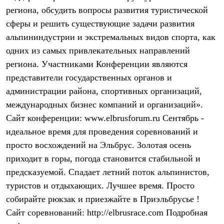
Брюки
региона, обсудить вопросы развития туристической
Софтшелл одежда
Куртки
сферы и решить существующие задачи развития
Флисовая одежда
альпининдустрии и экстремальных видов спорта, как
Куртки
Брюки
одних из самых привлекательных направлений
Жилеты
региона. Участниками Конференции являются
Комбинезоны
представители государственных органов и
Термобелье
Комплект термобелья
администрации района, спортивных организаций,
Снаряжение
международных бизнес компаний и организаций».
Палатки и тенты
Палатки
Сайт конференции: www.elbrusforum.ru Сентябрь -
Тенты
идеальное время для проведения соревнований и
Аксессуары для палаток
просто восхождений на Эльбрус. Золотая осень
Рюкзаки
Экспедиционные
приходит в горы, погода становится стабильной и
Легкоходные
предсказуемой. Спадает летний поток альпинистов,
Альпинистские
Городские
туристов и отдыхающих. Лучшее время. Просто
Аксессуары для рюкзаков
собирайте рюкзак и приезжайте в Приэльбрусье !
Спальные мешки
Пуховые
Сайт соревнований: http://elbrusrace.com Подробная
Комбинированные