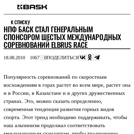
Каталог
К СПИСКУ
Интернет-магазин
НПФ БАСК СТАЛ ГЕНЕРАЛЬНЫМ
Мужская одежда
Утепленная пухом
СПОНСОРОМ ШЕСТЫХ МЕЖДУНАРОДНЫХ
Куртки
СОРЕВНОВАНИЙ ELBRUS RACE
Брюки
Жилеты
Комбинезоны
18.08.2010
1067
0
ПОДЕЛИТЬСЯ
Утепленная синтетикой
Куртки
Брюки
Популярность соревнований по скоростным
Штормовая одежда
восхождениям в горах растет во всем мире, растет она
Куртки
Брюки
и в России, в Казахстане и в других дружественных
Софтшелл одежда
странах. Это, можно сказать определенно,
Куртки
Брюки
современная тенденция развития горных видов
Флисовая одежда
спорта. Этот тренд необходимо поддерживать, чтобы
Куртки
Брюки
наш альпинизм продолжал соответствовать
Жилеты
международным стандартам, чтобы традиционно