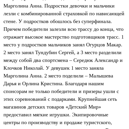
Брюки
Марголина Анна. Подростки девочки и мальчики
Софтшелл одежда
Куртки
лезли с комбинированной страховкой по нависающей
Флисовая одежда
стене. У подростков обошлось без суперфинала.
Куртки
Брюки
Причем победители залезли всю трассу до конца, что
Жилеты
отражает высокое мастерство подготовщиков трасс. 1
Комбинезоны
место у подростков мальчиков занял Огурцов Макар.
Термобелье
Комплект термобелья
2 место занял Тундубин Сергей, а 3 место разделили
Снаряжение
между собой два спортсмена – Середюк Александр и
Палатки и тенты
Палатки
Клочков Николай. У девушек 1 место заняла
Тенты
Марголина Анна. 2 место поделили – Малышева
Аксессуары для палаток
Дарья и Орлина Кристина. Благодаря нашим
Рюкзаки
Экспедиционные
спонсорам не только победители и призеры ушли с
Легкоходные
этих соревнований с подарками. Крупнейшая сеть
Альпинистские
Городские
магазинов детских товаров «Детский Мир»
Аксессуары для рюкзаков
предоставил мягкие игрушки. Экипировочные
Спальные мешки
Пуховые
центры по производству и продаже туристского,
Комбинированные