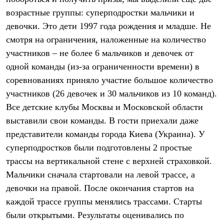
Термобелье
возрастные группы: суперподростки мальчики и
Теплое термобелье
Среднее термобелье
девочки. Это дети 1997 года рождения и младше. Не
Легкое термобелье
смотря на ограничения, наложенные на количество
Лёгкая одежда
Футболки
участников – не более 6 мальчиков и девочек от
Рубашки
одной команды (из-за ограниченности времени) в
Толстовки
соревнованиях приняло участие большое количество
Брюки
Шорты
участников (26 девочек и 30 мальчиков из 10 команд).
Женская одежда
Все детские клубы Москвы и Московской области
Утепленная пухом
Куртки
выставили свои команды. В гости приехали даже
Брюки
представители команды города Киева (Украина). У
Жилеты
Утепленная синтетикой
суперподростков были подготовлены 2 простые
Куртки
трассы на вертикальной стене с верхней страховкой.
Брюки
Мальчики сначала стартовали на левой трассе, а
Штормовая одежда
Куртки
девочки на правой. После окончания стартов на
Софтшелл одежда
каждой трассе группы менялись трассами. Старты
Куртки
Брюки
были открытыми. Результаты оценивались по
Лёгкая одежда