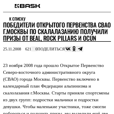
Каталог
К СПИСКУ
Интернет-магазин
ПОБЕДИТЕЛИ ОТКРЫТОГО ПЕРВЕНСТВА СВАО
Мужская одежда
Утепленная пухом
Г.МОСКВЫ ПО СКАЛАЛАЗАНИЮ ПОЛУЧИЛИ
Куртки
ПРИЗЫ ОТ BEAL, ROCK PILLARS И OCUN
Брюки
Жилеты
Комбинезоны
25.11.2008
621
0
ПОДЕЛИТЬСЯ
Утепленная синтетикой
Куртки
Брюки
23 ноября 2008 года прошло Открытое Первенство
Штормовая одежда
Северо-восточного административного округа
Куртки
Брюки
(СВАО) города Москвы. Первенство включено в
Софтшелл одежда
календарный план Федерации альпинизма и
Куртки
Брюки
скалолазания г.Москвы. Старты приняли спортсмены
Флисовая одежда
из двух групп: подростки мальчики и подростки
Куртки
Брюки
девушки. Чтобы маленькие участники, тоже смогли
Жилеты
побороться и получить призы, мы выделили ещё две