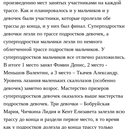
произведению мест занятых участниками на каждой
Рубашки
Футболки
трассе. Как и планировалось и у мальчиков и у
Толстовки
девочек были участники, которые пролезли обе
Брюки
трассы до конца, и у них был финал. Суперподростки
Термобелье
Теплое термобелье
девочки лезли по трассе подростков девочек, а
Среднее термобелье
суперподростки мальчики лезли по немного
Легкое термобелье
Флисовая одежда
облегченной трассе подростков мальчиков. У
Куртки
суперподростков мальчиков все отлично разложились.
Брюки
В итоге 1 место занял Фомин Денис, 2 место -
Детская одежда
Утепленная пухом
Меньшов Валентин, а 3 место – Ткачев Александр.
Комбинезоны
Уровень лазания маленьких скалолазов (особенно
Куртки
Брюки
девочек) заметно возрос. Мастерство призеров
Утепленная синтетикой
суперподростков девочек оказалось выше мастерства
Комбинезоны
Куртки
подростков девочек. Три девочки – Бобруйская
Брюки
Мария, Чичкина Лидия и Кент Елизавета залезли всю
Лёгкая одежда
трассу до конца и раздели первое место, в то время
Футболки
Толстовки
как у подростков долезла до конца трассу только