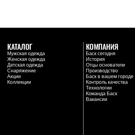
Брюки
Лёгкая одежда
Рубашки
Футболки
Толстовки
Брюки
Термобелье
Теплое термобелье
КАТАЛОГ
КОМПАНИЯ
Среднее термобелье
Легкое термобелье
Мужская одежда
Баск сегодня
Флисовая одежда
Женская одежда
История
Куртки
Детская одежда
Отцы основатели
Брюки
Снаряжение
Производство
Детская одежда
Акции
Баск в вашем городе
Утепленная пухом
Коллекции
Контроль качества
Комбинезоны
Технологии
Куртки
Команда Баск
Брюки
Вакансии
Утепленная синтетикой
Комбинезоны
Куртки
Брюки
Лёгкая одежда
Футболки