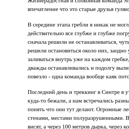
Жизнерадостная и спокойная команда Sle
Жилеты
впечатление что это старые друзья гуля
Термобелье
Теплое термобелье
Среднее термобелье
В середине этапа гребли я никак не могл
Легкое термобелье
Лёгкая одежда
действительно все глубже и глубже пог
Футболки
сначала решили не останавливаться, чут
Рубашки
Толстовки
решили остановиться около них, заодно 
Брюки
Шорты
заливаться внутрь уже на каждом гребке
Женская одежда
дважды останавливались и подолгу вылив
Утепленная пухом
Куртки
повезло - одна команда вообще каяк пот
Брюки
Жилеты
Утепленная синтетикой
Последний день и треккинг в Синтре в 
Куртки
куда-то бежали, а нам встречались разны
Брюки
Штормовая одежда
понять что они тут делают. Огромные 
Куртки
стенами, местами полуразрушенными. Вну
Софтшелл одежда
Куртки
висят, а через 100 метров дырка, через 