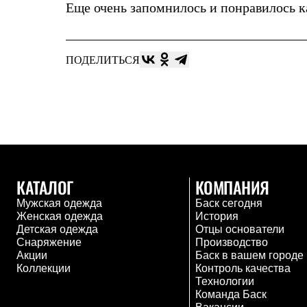
Еще очень запомнилось и понравилось как
Толстовки
Брюки
Софтшелл одежда
Куртки
Флисовая одежда
ПОДЕЛИТЬСЯ
Куртки
Брюки
Жилеты
Комбинезоны
Термобелье
Комплект термобелья
Снаряжение
Палатки и тенты
Палатки
КАТАЛОГ
КОМПАНИЯ
Тенты
Аксессуары для палаток
Мужская одежда
Баск сегодня
Рюкзаки
Женская одежда
История
Экспедиционные
Детская одежда
Отцы основатели
Легкоходные
Снаряжение
Производство
Альпинистские
Акции
Баск в вашем городе
Городские
Коллекции
Контроль качества
Аксессуары для рюкзаков
Технологии
Спальные мешки
Команда Баск
Пуховые