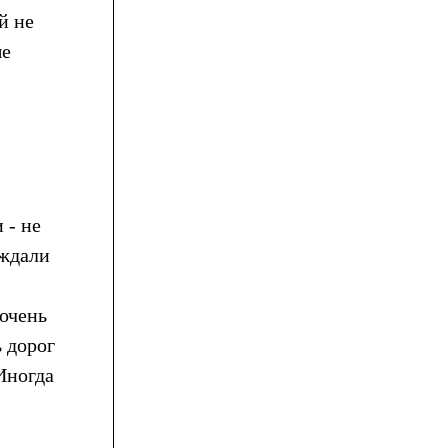
й не
ые
 - не
еждали
 очень
ь дорог
Иногда