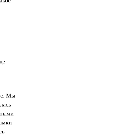
акое
ще
ес. Мы
алась
нными
замки
сь