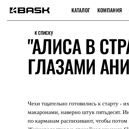
КАТАЛОГ
КОМПАНИЯ
Каталог
Интернет-магазин
К СПИСКУ
Мужская одежда
"АЛИСА В СТР
Утепленная пухом
Куртки
Брюки
ГЛАЗАМИ АН
Жилеты
Комбинезоны
Утепленная синтетикой
Куртки
Брюки
Штормовая одежда
Куртки
Брюки
Софтшелл одежда
Чехи тщательно готовились к старту - и
Куртки
Брюки
макаронами, наверно штук пятьдесят. Ин
Флисовая одежда
по карманам распихивают, чтобы потом в
Куртки
Брюки