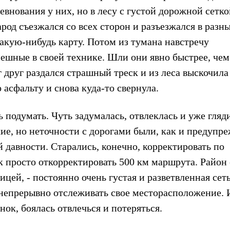
евнования у них, но в лесу с густой дорожной сетко
род съезжался со всех сторон и разъезжался в разн
какую-нибудь карту. Потом из тумана навстречу
ешные в своей технике. Шли они явно быстрее, чем
 друг раздался страшный треск и из леса выскочила
 асфальту и снова куда-то свернула.
 подумать. Чуть задумалась, отвлеклась и уже гляди
хие, но неточности с дорогами были, как и предупр
й давности. Старались, конечно, корректировать по
к просто откорректировать 500 км маршрута. Район
цей, - постоянно очень густая и разветвленная сет
непрерывно отслеживать свое месторасположение. 
нок, боялась отвлечься и потеряться.