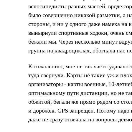
Брюки
велосипедисты разных мастей, вроде сор
Лёгкая одежда
Рубашки
было совершенно никакой разметки, а на
Футболки
Толстовки
стороны, и ни у одного даже намека на 
Брюки
вынырнули спортивные ходоки, очень см
Термобелье
Теплое термобелье
бежали мы. Через несколько минут вдруг
Среднее термобелье
группа на квадроциклах, обогнала нас по
Легкое термобелье
Флисовая одежда
Куртки
К сожалению, мне не так часто удавалось
Брюки
Детская одежда
туда свернули. Карты не такие уж и пло
Утепленная пухом
организаторы - карты военные, 10-летне
Комбинезоны
Куртки
оптимальному пути дистанции, но не та
Брюки
обжитой, бегали же прямо рядом со столи
Утепленная синтетикой
Комбинезоны
и дорожек. GPS запрещен. Потому надо 
Куртки
Брюки
даже не сразу отвечала на вопросы девчо
Лёгкая одежда
Футболки