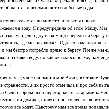
epmonsters, мы их часто встречали, и всегда было т
ют, общаются и вспоминают свои былые годы.
а понять кажется ли мне это, или это я и каяк
ружаемся в воду. Я предупредила об этом Машу. Мы
ь позже увидели одну из команд впереди на берегу и
уточнить, где мы находимся. Однако вода начинала
, и мы быстро погребли прямо к берегу. Позже мы е
али из каяка воду, но как оказалось позже, нам еще
опила.
утреннем тумане напомнил мне Алису в Стране Чуд
е странности, я их просто отмечала и про себя пыт
леса были огорожены и перегорожены старыми каме
три - ни домика, ничего, просто лес, на воротах 
которую все ходят. Навстречу нам все время попадали