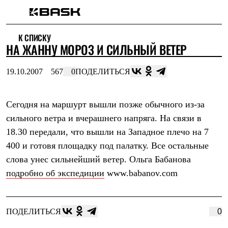
Каталог
К СПИСКУ
Интернет-магазин
НА ЖАННУ МОРОЗ И СИЛЬНЫЙ ВЕТЕР
Мужская одежда
Утепленная пухом
Куртки
19.10.2007
567
0
ПОДЕЛИТЬСЯ
Брюки
Жилеты
Комбинезоны
Сегодня на маршурт вышли позже обычного из-за
Утепленная синтетикой
Куртки
сильного ветра и вчерашнего напряга. На связи в
Брюки
18.30 передали, что вышли на Западное плечо на 7
Штормовая одежда
Куртки
400 и готовя площадку под палатку. Все остальные
Брюки
слова унес сильнейший ветер. Ольга Бабанова
Софтшелл одежда
подробно об экспедиции
www.babanov.com
Куртки
Брюки
Флисовая одежда
Куртки
ПОДЕЛИТЬСЯ
0
Брюки
Жилеты