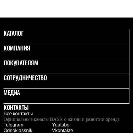
Термобелье
Теплое термобелье
Среднее термобелье
Легкое термобелье
Лёгкая одежда
Футболки
КАТАЛОГ
Рубашки
Толстовки
КОМПАНИЯ
Брюки
Шорты
Женская одежда
ПОКУПАТЕЛЯМ
Утепленная пухом
Куртки
Брюки
СОТРУДНИЧЕСТВО
Жилеты
Утепленная синтетикой
МЕДИА
Куртки
Брюки
Штормовая одежда
КОНТАКТЫ
Куртки
Все контакты
Софтшелл одежда
Официальные каналы BASK о жизни и развитии бренда
Куртки
Telegram
Youtube
Брюки
Odnoklassniki
Vkontakte
Лёгкая одежда