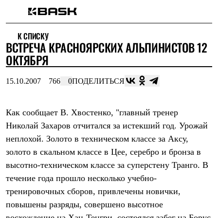
Каталог
К СПИСКУ
Интернет-магазин
ВСТРЕЧА КРАСНОЯРСКИХ АЛЬПИНИСТОВ 12
Мужская одежда
Утепленная пухом
ОКТЯБРЯ
Куртки
Брюки
15.10.2007
766
0
ПОДЕЛИТЬСЯ
Жилеты
Комбинезоны
Утепленная синтетикой
Куртки
Как сообщает В. Хвостенко, "главный тренер
Брюки
Николай Захаров отчитался за истекший год. Урожай
Штормовая одежда
неплохой. Золото в техническом классе за Аксу,
Куртки
Брюки
золото в скальном классе в Цее, серебро и бронза в
Софтшелл одежда
высотно-техническом классе за суперстену Транго. В
Куртки
Брюки
течение года прошло несколько учебно-
Флисовая одежда
тренировочных сборов, привлечены новички,
Куртки
Брюки
повышены разряды, совершено высотное
Жилеты
восхождение на Хан-Тенгри, состоялся забег на Борус