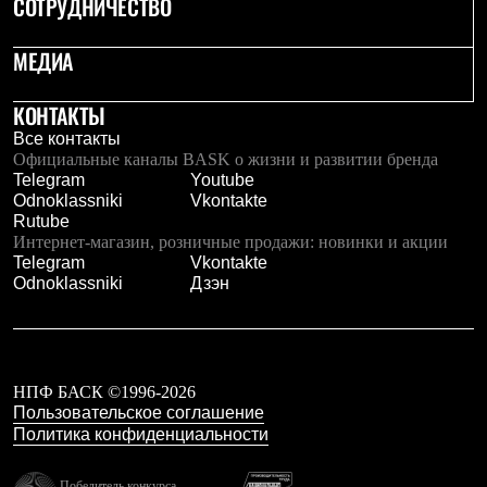
СОТРУДНИЧЕСТВО
Брюки
Софтшелл одежда
Куртки
МЕДИА
Флисовая одежда
Куртки
Брюки
КОНТАКТЫ
Жилеты
Все контакты
Комбинезоны
Официальные каналы BASK о жизни и развитии бренда
Термобелье
Telegram
Youtube
Комплект термобелья
Odnoklassniki
Vkontakte
Снаряжение
Rutube
Палатки и тенты
Интернет-магазин, розничные продажи: новинки и акции
Палатки
Telegram
Vkontakte
Тенты
Odnoklassniki
Дзэн
Аксессуары для палаток
Рюкзаки
Экспедиционные
Легкоходные
Альпинистские
НПФ БАСК ©1996-2026
Городские
Пользовательское соглашение
Аксессуары для рюкзаков
Политика конфиденциальности
Спальные мешки
Пуховые
Комбинированные
Победитель конкурса