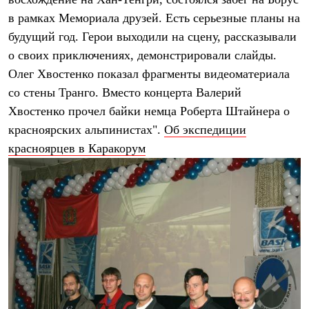
Термобелье
в рамках Мемориала друзей. Есть серьезные планы на
Теплое термобелье
Среднее термобелье
будущий год. Герои выходили на сцену, рассказывали
Легкое термобелье
о своих приключениях, демонстрировали слайды.
Лёгкая одежда
Футболки
Олег Хвостенко показал фрагменты видеоматериала
Рубашки
со стены Транго. Вместо концерта Валерий
Толстовки
Брюки
Хвостенко прочел байки немца Роберта Штайнера о
Шорты
красноярских альпинистах".
Об экспедиции
Женская одежда
красноярцев в Каракорум
Утепленная пухом
Куртки
Брюки
Жилеты
Утепленная синтетикой
Куртки
Брюки
Штормовая одежда
Куртки
Софтшелл одежда
Куртки
Брюки
Лёгкая одежда