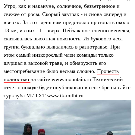
Брюки
Утро, как и накануне, солнечное, безветренное и
Софтшелл одежда
Куртки
свежее от росы. Скорый завтрак - и снова «вперед и
Флисовая одежда
вверх». За этот день нам предстояло протопать около
Куртки
Брюки
13 км, из них 11 - вверх. Пейзаж постепенно менялся,
Жилеты
сказывалась высотная поясность. Из букового леса
Комбинезоны
группа буквально вывалилась в разнотравье. При
Термобелье
Комплект термобелья
этом самый низкорослый член команды только
Снаряжение
шуршал в высокой траве, и обнаружить его
Палатки и тенты
Палатки
местопребывание было весьма сложно.
Прочесть
Тенты
полностью
на сайте www.mountain.ru Технический
Аксессуары для палаток
отчет о походе будет опубликован в сентябре на сайте
Рюкзаки
Экспедиционные
турклуба МИТХТ www.tk-mitht.ru
Легкоходные
Альпинистские
Городские
Аксессуары для рюкзаков
Спальные мешки
Пуховые
Комбинированные