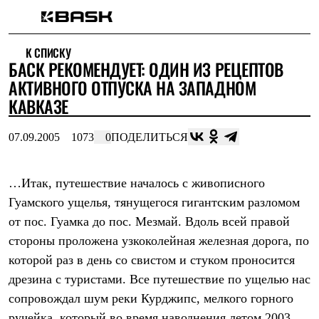
Каталог
К СПИСКУ
Интернет-магазин
БАСК РЕКОМЕНДУЕТ: ОДИН ИЗ РЕЦЕПТОВ
Мужская одежда
Утепленная пухом
АКТИВНОГО ОТПУСКА НА ЗАПАДНОМ
Куртки
КАВКАЗЕ
Брюки
Жилеты
Комбинезоны
07.09.2005
1073
0
ПОДЕЛИТЬСЯ
Утепленная синтетикой
Куртки
Брюки
…Итак, путешествие началось с живописного
Штормовая одежда
Гуамского ущелья, тянущегося гигантским разломом
Куртки
Брюки
от пос. Гуамка до пос. Мезмай. Вдоль всей правой
Софтшелл одежда
стороны проложена узкоколейная железная дорога, по
Куртки
Брюки
которой раз в день со свистом и стуком проносится
Флисовая одежда
дрезина с туристами. Все путешествие по ущелью нас
Куртки
Брюки
сопровождал шум реки Курджипс, мелкого горного
Жилеты
ручейка, который во время наводнения летом 2003