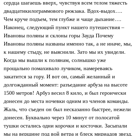
сердца шагаешь вверх, чувствуя всем телом тяжесть
Рубашки
Футболки
двадцатикилограммового рюкзака. Вдох-выдох….
Толстовки
Чем круче подъем, тем глубже и чаще дыхание….
Брюки
Наконец, следующий пункт нашего путешествия –
Термобелье
Теплое термобелье
Ивановы поляны и склоны горы Зауда Почему
Среднее термобелье
Ивановы поляны названы именно так, а не иначе, мы,
Легкое термобелье
Флисовая одежда
к нашему стыду, не выяснили. Зато мы их увидели.
Куртки
Когда мы вышли к полянам, солнышко уже
Брюки
прощально помахивало лучиком, намереваясь
Детская одежда
Утепленная пухом
закатится за гору. И вот он, самый желанный и
Комбинезоны
долгожданный момент: разъедание арбуза на высоте
Куртки
Брюки
1500 метров! Арбуз весил 8 кило, и был героически
Утепленная синтетикой
донесен до места ночевки одним из членов команды.
Комбинезоны
Куртки
Жаль, что съеден он был несказанно быстрее, нежели
Брюки
донесен. Буквально через 10 минут от полосатой
Лёгкая одежда
тушки остались одни корочки и косточки. Засыпали
Футболки
Толстовки
мы на вершине под вой ветра и блеск мириадов звезд.