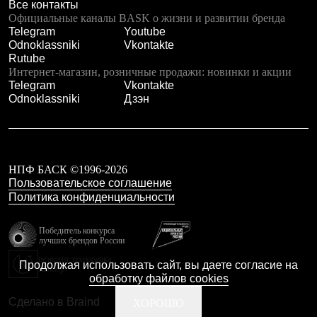
Все контакты
Где купить
Официальные каналы BASK о жизни и развитии бренда
Telegram
Youtube
Odnoklassniki
Vkontakte
Rutube
Интернет-магазин, розничные продажи: новинки и акции
Telegram
Vkontakte
Odnoklassniki
Дзэн
НПФ БАСК ©1996-2026
Пользовательское соглашение
Политика конфиденциальности
Победитель конкурса
лучших брендов России
резидент технопарка
Продолжая использовать сайт, вы даете согласие на
Калибр
обработку файлов cookies
Сделано в Braind
ХОРОШО