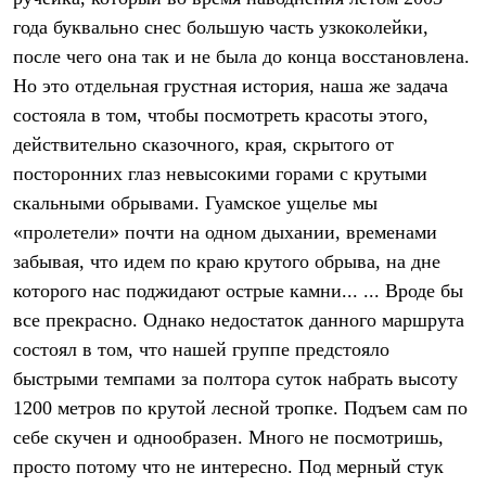
Термобелье
года буквально снес большую часть узкоколейки,
Теплое термобелье
Среднее термобелье
после чего она так и не была до конца восстановлена.
Легкое термобелье
Но это отдельная грустная история, наша же задача
Лёгкая одежда
Футболки
состояла в том, чтобы посмотреть красоты этого,
Рубашки
действительно сказочного, края, скрытого от
Толстовки
посторонних глаз невысокими горами с крутыми
Брюки
Шорты
скальными обрывами. Гуамское ущелье мы
Женская одежда
«пролетели» почти на одном дыхании, временами
Утепленная пухом
Куртки
забывая, что идем по краю крутого обрыва, на дне
Брюки
которого нас поджидают острые камни... ... Вроде бы
Жилеты
Утепленная синтетикой
все прекрасно. Однако недостаток данного маршрута
Куртки
состоял в том, что нашей группе предстояло
Брюки
быстрыми темпами за полтора суток набрать высоту
Штормовая одежда
Куртки
1200 метров по крутой лесной тропке. Подъем сам по
Софтшелл одежда
себе скучен и однообразен. Много не посмотришь,
Куртки
Брюки
просто потому что не интересно. Под мерный стук
Лёгкая одежда