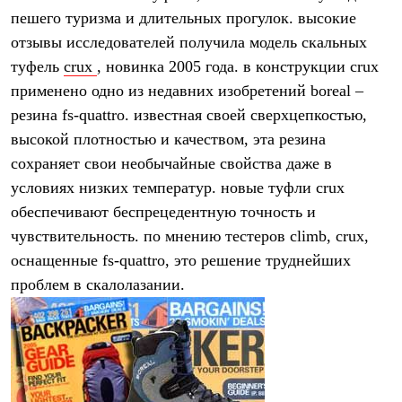
Брюки
пешего туризма и длительных прогулок. высокие
Софтшелл одежда
Куртки
отзывы исследователей получила модель скальных
Флисовая одежда
туфель
crux
, новинка 2005 года. в конструкции crux
Куртки
Брюки
применено одно из недавних изобретений boreal –
Жилеты
резина fs-quattro. известная своей сверхцепкостью,
Комбинезоны
высокой плотностью и качеством, эта резина
Термобелье
Комплект термобелья
сохраняет свои необычайные свойства даже в
Снаряжение
условиях низких температур. новые туфли crux
Палатки и тенты
Палатки
обеспечивают беспрецедентную точность и
Тенты
чувствительность. по мнению тестеров climb, crux,
Аксессуары для палаток
оснащенные fs-quattro, это решение труднейших
Рюкзаки
Экспедиционные
проблем в скалолазании.
Легкоходные
Альпинистские
Городские
Аксессуары для рюкзаков
Спальные мешки
Пуховые
Комбинированные