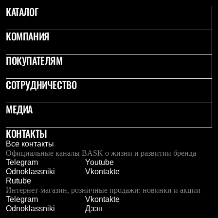
Тапочки
КАТАЛОГ
Чуни
Уход за обувью
Аксессуары
КОМПАНИЯ
Головные уборы
Шапки
Балаклавы и маски
ПОКУПАТЕЛЯМ
Кепки и бейсболки
Повязки
СОТРУДНИЧЕСТВО
Шарфы
Панамы
Перчатки и рукавицы
МЕДИА
Перчатки
Рукавицы
Носки
КОНТАКТЫ
Полезные аксессуары
Все контакты
Брелки
Официальные каналы BASK о жизни и развитии бренда
Ремни
Telegram
Youtube
Шевроны
Odnoklassniki
Vkontakte
Опушки
Rutube
Термоковрики
Интернет-магазин, розничные продажи: новинки и акции
Уход за одеждой
Telegram
Vkontakte
В Арктику
Odnoklassniki
Дзэн
Коллекции