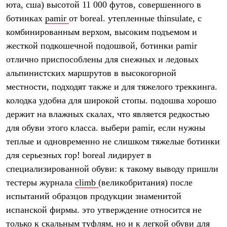
юта, сша) высотой 11 000 футов, совершенного в
Рубашки
Футболки
ботинках
pamir
от boreal. утепленные thinsulate, с
Толстовки
комбинированным верхом, высоким подъемом и
Брюки
жесткой подкошечной подошвой, ботинки pamir
Термобелье
Теплое термобелье
отлично приспособлены для снежных и ледовых
Среднее термобелье
альпинистских маршрутов в высокогорной
Легкое термобелье
Флисовая одежда
местности, подходят также и для тяжелого треккинга.
Куртки
колодка удобна для широкой стопы. подошва хорошо
Брюки
держит на влажных скалах, что является редкостью
Детская одежда
Утепленная пухом
для обуви этого класса. выбери pamir, если нужны
Комбинезоны
теплые и одновременно не слишком тяжелые ботинки
Куртки
Брюки
для серьезных гор! boreal лидирует в
Утепленная синтетикой
специализированной обуви: к такому выводу пришли
Комбинезоны
Куртки
тестеры журнала
climb
(великобритания) после
Брюки
испытаний образцов продукции знаменитой
Лёгкая одежда
испанской фирмы. это утверждение относится не
Футболки
Толстовки
только к скальным туфлям, но и к легкой обуви для