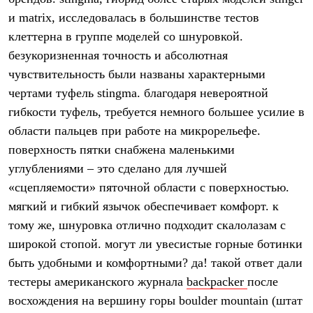
Термобелье
и matrix, исследовалась в большинстве тестов
Теплое термобелье
Среднее термобелье
клеттерна в группе моделей со шнуровкой.
Легкое термобелье
безукоризненная точность и абсолютная
Лёгкая одежда
Футболки
чувствительность были названы характерными
Рубашки
чертами туфель stingma. благодаря невероятной
Толстовки
гибкости туфель, требуется немного большее усилие в
Брюки
Шорты
области пальцев при работе на микрорельефе.
Женская одежда
поверхность пятки снабжена маленькими
Утепленная пухом
Куртки
углублениями – это сделано для лучшей
Брюки
«сцепляемости» пяточной области c поверхностью.
Жилеты
Утепленная синтетикой
мягкий и гибкий язычок обеспечивает комфорт. к
Куртки
тому же, шнуровка отлично подходит скалолазам с
Брюки
широкой стопой. могут ли увесистые горные ботинки
Штормовая одежда
Куртки
быть удобными и комфортными? да! такой ответ дали
Софтшелл одежда
тестеры американского журнала
backpacker
после
Куртки
Брюки
восхождения на вершину горы boulder mountain (штат
Лёгкая одежда