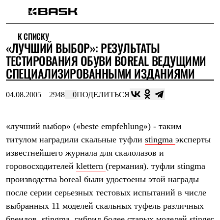
Каталог
К СПИСКУ
Интернет-магазин
«ЛУЧШИЙ ВЫБОР»: РЕЗУЛЬТАТЫ
Мужская одежда
Утепленная пухом
ТЕСТИРОВАНИЯ ОБУВИ BOREAL ВЕДУЩИМИ
Куртки
СПЕЦИАЛИЗИРОВАННЫМИ ИЗДАНИЯМИ
Брюки
Жилеты
Комбинезоны
04.08.2005
2948
0
ПОДЕЛИТЬСЯ
Утепленная синтетикой
Куртки
Брюки
«лучший выбор» («beste empfehlung») - таким
Штормовая одежда
титулом наградили скальные туфли
stingma
эксперты
Куртки
Брюки
известнейшего журнала для скалолазов и
Софтшелл одежда
горовосходителей
klettern
(германия). туфли stingma
Куртки
Брюки
производства boreal были удостоены этой награды
Флисовая одежда
после серии серьезных тестовых испытаний в числе
Куртки
Брюки
выбранных 11 моделей скальных туфель различных
Жилеты
брендов. stingma, гибрид более старых моделей stinger