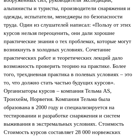
вооруженных сил, руководители экспедиций,
PEAK
альпинисты и туристы, производители снаряжения и
ЗА ПОЛЯРНЫМ КРУГОМ
TREK
одежды, испытатели, менеджеры по безопасности
BASK kids
труда. Один из слушателей написал: «Пользу от этих
CITY
BASK juno
курсов нельзя переоценить, они дали хорошие
ИДЁМ В ПОХОД
практические знания о тех проблемах, которые могут
Дневник капитана
возникнуть в холодных условиях. Сочетание
Каталог дилеров
Компания
практических работ и теоретических лекций дало
Баск сегодня
возможность проверить теорию на практике. Более
История
Отцы основатели
того, трехдневная практика в полевых условиях – это
Производство
то, что должно стать частью будущих курсов».
Баск в вашем городе
Контроль качества
Организаторы курсов – компания Тельма AS,
Технологии
Тронхейм, Норвегия. Компания Тельма была
Команда Баск
образована в 2000 году и специализируется на
Сотрудничество
Дилерам
тестировании и разработке снаряжения и систем
Стать дилером
выживания в экстремальных условиях. Стоимость
Корпоративным клиентам
Услуги
Стоимость курсов составляет 28 000 норвежских
Медиа