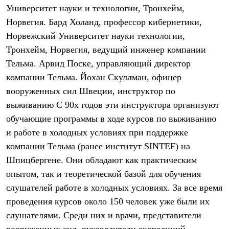
Тапочки
Университет науки и технологии, Тронхейм,
Чуни
Уход за обувью
Норвегия. Бард Холанд, профессор кибернетики,
Аксессуары
Норвежский Университет науки технологии,
Головные уборы
Тронхейм, Норвегия, ведущий инженер компании
Шапки
Балаклавы и маски
Тельма. Арвид Поске, управляющий директор
Кепки и бейсболки
компании Тельма. Йохан Скуллман, офицер
Повязки
Шарфы
вооруженных сил Швеции, инструктор по
Панамы
выживанию С 90х годов эти инструктора организуют
Перчатки и рукавицы
Перчатки
обучающие программы в ходе курсов по выживанию
Рукавицы
и работе в холодных условиях при поддержке
Носки
компании Тельма (ранее институт SINTEF) на
Полезные аксессуары
Брелки
Шпицбергене. Они обладают как практическим
Ремни
опытом, так и теоретической базой для обучения
Шевроны
Опушки
слушателей работе в холодных условиях. За все время
Термоковрики
проведения курсов около 150 человек уже были их
Уход за одеждой
В Арктику
слушателями. Среди них и врачи, представители
Коллекции