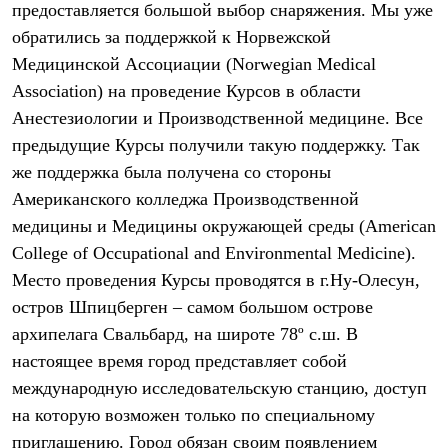
предоставляется большой выбор снаряжения. Мы уже
Рубашки
Футболки
обратились за поддержкой к Норвежской
Толстовки
Медицинской Ассоциации (Norwegian Medical
Брюки
Association) на проведение Курсов в области
Термобелье
Теплое термобелье
Анестезиологии и Производственной медицине. Все
Среднее термобелье
предыдущие Курсы получили такую поддержку. Так
Легкое термобелье
Флисовая одежда
же поддержка была получена со стороны
Куртки
Американского колледжа Производственной
Брюки
Детская одежда
медицины и Медицины окружающей среды (American
Утепленная пухом
College of Occupational and Environmental Medicine).
Комбинезоны
Место проведения Курсы проводятся в г.Ну-Олесун,
Куртки
Брюки
остров Шпицберген – самом большом острове
Утепленная синтетикой
архипелага Свальбард, на широте 78º с.ш. В
Комбинезоны
Куртки
настоящее время город представляет собой
Брюки
международную исследовательскую станцию, доступ
Лёгкая одежда
на которую возможен только по специальному
Футболки
Толстовки
приглашению. Город обязан своим появлением