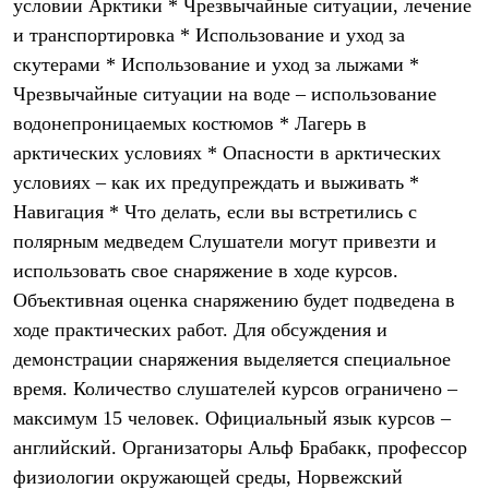
условии Арктики * Чрезвычайные ситуации, лечение
С синтетическим утеплителем
и транспортировка * Использование и уход за
Аксессуары для спальников
Сумки и баулы
скутерами * Использование и уход за лыжами *
Баулы
Чрезвычайные ситуации на воде – использование
Кошельки
Сумки
водонепроницаемых костюмов * Лагерь в
Гермомешки
арктических условиях * Опасности в арктических
Полезные аксессуары
Книги
условиях – как их предупреждать и выживать *
Еда
Навигация * Что делать, если вы встретились с
Коврики
полярным медведем Слушатели могут привезти и
Обувь
Женская обувь
использовать свое снаряжение в ходе курсов.
Сапоги
Объективная оценка снаряжению будет подведена в
Ботинки
Мужская обувь
ходе практических работ. Для обсуждения и
Ботинки
демонстрации снаряжения выделяется специальное
Кроссовки
Сапоги
время. Количество слушателей курсов ограничено –
Гамаши и бахилы
максимум 15 человек. Официальный язык курсов –
Гамаши
английский. Организаторы Альф Брабакк, профессор
Бахилы
Тапочки и чуни
физиологии окружающей среды, Норвежский