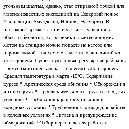
Брюки
угольным шахтам, однако, стал отправной точкой для
Софтшелл одежда
Куртки
многих известных экспедиций на Северный полюс
Флисовая одежда
(экспедиции Амундсена, Нобиля, Элсуорта). В
Куртки
Брюки
настоящее время станция ведет исследования в
Жилеты
области биологии, астрофизики и метеорологии.
Комбинезоны
Летом на станцию можно попасть на катере или
Термобелье
Комплект термобелья
пароме, зимой – на самолете местных авиалиний из
Снаряжение
Лонгербиена. Существуют также регулярные рейсы из
Палатки и тенты
Палатки
Тромсо (континентальная Норвегия) в Лонгербиен.
Тенты
Средняя температура в марте -15ºC. Содержание
Аксессуары для палаток
Рюкзаки
курсов * Арктическая среда обитания * Обморожения
Экспедиционные
и гипотермия * Производительность труда в холодных
Легкоходные
условиях * Требования к рациону питания в
Альпинистские
Городские
холодных условиях * Требования к одежде для работы
Аксессуары для рюкзаков
в холодных условиях * Гигиена и предупреждение
Спальные мешки
Пуховые
обморожений * Отбор персонала для работы в
Комбинированные