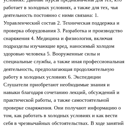
Термобелье
работает в холодных условиях, а также для тех, чья
Теплое термобелье
Среднее термобелье
деятельность постоянно с ними связана: 1.
Легкое термобелье
Управленческий состав 2. Техническая поддержка и
Лёгкая одежда
Футболки
проверка оборудования 3. Разработка и производство
Рубашки
снаряжения 4. Медицина и физиология, включая
Толстовки
Брюки
подразделы изучающие вред, наносимый холодом
Шорты
здоровью человека 5. Вооруженные силы и
Женская одежда
специальные службы, а также иная профессиональная
Утепленная пухом
Куртки
деятельность, предполагающая продолжительную
Брюки
работу в холодных условиях 6. Экспедиции
Жилеты
Утепленная синтетикой
Слушатели приобретают необходимые знания и
Куртки
навыки благодаря сочетанию лекций, обсуждений и
Брюки
практической работы, а также самостоятельной
Штормовая одежда
Куртки
проверке снаряжения. Они получают информацию о
Софтшелл одежда
том, как работать в холодных условиях и как вести
Куртки
Брюки
себя в чрезвычайных обстоятельствах. В ходе занятий
Лёгкая одежда