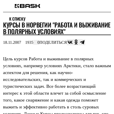
Каталог
К СПИСКУ
Интернет-магазин
КУРСЫ В НОРВЕГИИ "РАБОТА И ВЫЖИВАНИЕ
Мужская одежда
Утепленная пухом
В ПОЛЯРНЫХ УСЛОВИЯХ"
Куртки
Брюки
18.11.2007
1935
0
ПОДЕЛИТЬСЯ
Жилеты
Комбинезоны
Утепленная синтетикой
Куртки
Цель курсов Работа и выживание в полярных
Брюки
условиях, например условиях Арктики, стало важным
Штормовая одежда
аспектом для решения, как научно-
Куртки
Брюки
исследовательских, так и коммерческих и
Софтшелл одежда
туристических задач. Все более возрастающий
Куртки
Брюки
интерес к этой области влечет за собой осмысление
Флисовая одежда
того, какое снаряжение и какая одежда поможет
Куртки
Брюки
выжить и эффективно работать в столь суровых
Жилеты
условиях. Данные Курсы предназначены для тех, кто