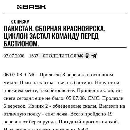
Каталог
К СПИСКУ
Интернет-магазин
ПАКИСТАН. СБОРНАЯ КРАСНОЯРСКА.
Мужская одежда
Утепленная пухом
ЦИКЛОН ЗАСТАЛ КОМАНДУ ПЕРЕД
Куртки
БАСТИОНОМ.
Брюки
Жилеты
Комбинезоны
07.07.2008
1637
0
ПОДЕЛИТЬСЯ
Утепленная синтетикой
Куртки
Брюки
06.07.08. СМС. Пролезли 8 веревок, в основном
Штормовая одежда
микст. План на завтра - начать бастион. Ночуют на
Куртки
Брюки
прежнем месте, там безопаснее. Пришел циклон, но
Софтшелл одежда
снега сегодня еще не было. 05.07.08. СМС. Пролезли
Куртки
Брюки
5 веревок. Из них 2 - обледенелые скалы. Вылезли на
Флисовая одежда
отличную полку - спят лежа. Всего пройдено 19
Куртки
Брюки
веревок от бергшрунда. Погодный прогноз плохой.
Жилеты
Находятся на высоте, примерно, 6500.