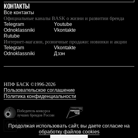
КОНТАКТЫ
Рубашки
Футболки
Все контакты
Толстовки
Официальные каналы BASK о жизни и развитии бренда
Брюки
Telegram
Youtube
Термобелье
Odnoklassniki
Vkontakte
Теплое термобелье
Rutube
Среднее термобелье
Интернет-магазин, розничные продажи: новинки и акции
Легкое термобелье
Telegram
Vkontakte
Флисовая одежда
Odnoklassniki
Дзэн
Куртки
Брюки
Детская одежда
Утепленная пухом
Комбинезоны
НПФ БАСК ©1996-2026
Куртки
Пользовательское соглашение
Брюки
Политика конфиденциальности
Утепленная синтетикой
Комбинезоны
Куртки
Победитель конкурса
лучших брендов России
Брюки
Лёгкая одежда
резидент технопарка
Продолжая использовать сайт, вы даете согласие на
Футболки
Калибр
обработку файлов cookies
Толстовки