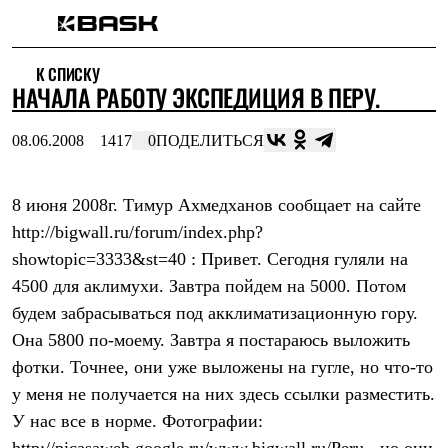
Каталог
К СПИСКУ
Интернет-магазин
НАЧАЛА РАБОТУ ЭКСПЕДИЦИЯ В ПЕРУ.
Мужская одежда
Утепленная пухом
Куртки
08.06.2008
1417
0
ПОДЕЛИТЬСЯ
Брюки
Жилеты
Комбинезоны
8 июня 2008г. Тимур Ахмедханов сообщает на сайте
Утепленная синтетикой
Куртки
http://bigwall.ru/forum/index.php?
Брюки
showtopic=3333&st=40 : Привет. Сегодня гуляли на
Штормовая одежда
Куртки
4500 для аклимухи. Завтра пойдем на 5000. Потом
Брюки
будем забрасываться под акклиматизационную гору.
Софтшелл одежда
Она 5800 по-моему. Завтра я постараюсь выложить
Куртки
Брюки
фотки. Точнее, они уже выложены на гугле, но что-то
Флисовая одежда
у меня не получается на них здесь ссылки разместить.
Куртки
Брюки
У нас все в норме. Фотографии:
Жилеты