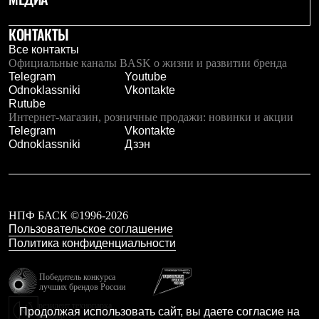
Рубашки
Футболки
КОНТАКТЫ
Толстовки
Все контакты
Брюки
Официальные каналы BASK о жизни и развитии бренда
Термобелье
Telegram
Youtube
Теплое термобелье
Odnoklassniki
Vkontakte
Среднее термобелье
Rutube
Легкое термобелье
Интернет-магазин, розничные продажи: новинки и акции
Флисовая одежда
Telegram
Vkontakte
Куртки
Odnoklassniki
Дзэн
Брюки
Детская одежда
Утепленная пухом
Комбинезоны
Куртки
Брюки
НПФ БАСК ©1996-2026
Утепленная синтетикой
Пользовательское соглашение
Комбинезоны
Политика конфиденциальности
Куртки
Брюки
Победитель конкурса
Лёгкая одежда
лучших брендов России
Футболки
резидент технопарка
Толстовки
Продолжая использовать сайт, вы даете согласие на
Калибр