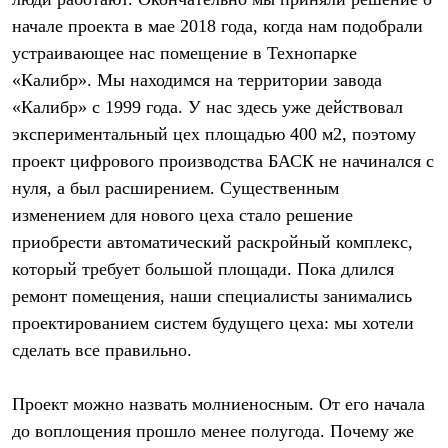
Термобелье
начале проекта в мае 2018 года, когда нам подобрали
Теплое термобелье
Среднее термобелье
устраивающее нас помещение в Технопарке
Легкое термобелье
«Калибр». Мы находимся на территории завода
Лёгкая одежда
Футболки
«Калибр» с 1999 года. У нас здесь уже действовал
Рубашки
экспериментальный цех площадью 400 м2, поэтому
Толстовки
Брюки
проект цифрового производства БАСК не начинался с
Шорты
нуля, а был расширением. Существенным
Женская одежда
изменением для нового цеха стало решение
Утепленная пухом
Куртки
приобрести автоматический раскройный комплекс,
Брюки
который требует большой площади. Пока длился
Жилеты
Утепленная синтетикой
ремонт помещения, наши специалисты занимались
Куртки
проектированием систем будущего цеха: мы хотели
Брюки
сделать все правильно.
Штормовая одежда
Куртки
Софтшелл одежда
Проект можно назвать молниеносным. От его начала
Куртки
Брюки
до воплощения прошло менее полугода. Почему же
Лёгкая одежда