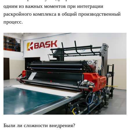
Брюки
одним из важных моментов при интеграции
Софтшелл одежда
Куртки
раскройного комплекса в общий производственный
Флисовая одежда
процесс.
Куртки
Брюки
Жилеты
Комбинезоны
Термобелье
Комплект термобелья
Снаряжение
Палатки и тенты
Палатки
Тенты
Аксессуары для палаток
Рюкзаки
Экспедиционные
Легкоходные
Альпинистские
Городские
Аксессуары для рюкзаков
Спальные мешки
Пуховые
Были ли сложности внедрения?
Комбинированные