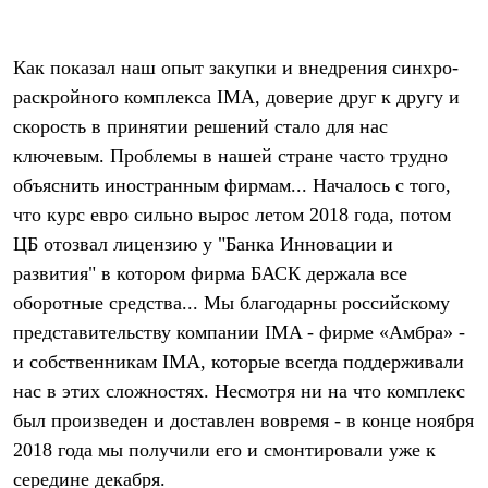
С синтетическим утеплителем
Аксессуары для спальников
Сумки и баулы
Как показал наш опыт закупки и внедрения синхро-
Баулы
раскройного комплекса IMA, доверие друг к другу и
Кошельки
Сумки
скорость в принятии решений стало для нас
Гермомешки
ключевым. Проблемы в нашей стране часто трудно
Полезные аксессуары
Книги
объяснить иностранным фирмам... Началось с того,
Еда
что курс евро сильно вырос летом 2018 года, потом
Коврики
Обувь
ЦБ отозвал лицензию у "Банка Инновации и
Женская обувь
развития" в котором фирма БАСК держала все
Сапоги
оборотные средства... Мы благодарны российскому
Ботинки
Мужская обувь
представительству компании IMA - фирме «Амбра» -
Ботинки
и собственникам IMA, которые всегда поддерживали
Кроссовки
Сапоги
нас в этих сложностях. Несмотря ни на что комплекс
Гамаши и бахилы
был произведен и доставлен вовремя - в конце ноября
Гамаши
Бахилы
2018 года мы получили его и смонтировали уже к
Тапочки и чуни
середине декабря.