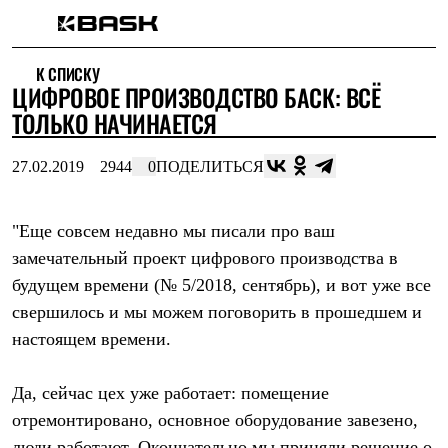
Каталог
К СПИСКУ
Интернет-магазин
ЦИФРОВОЕ ПРОИЗВОДСТВО БАСК: ВСЁ
Мужская одежда
Утепленная пухом
ТОЛЬКО НАЧИНАЕТСЯ
Куртки
Брюки
27.02.2019
2944
0
ПОДЕЛИТЬСЯ
Жилеты
Комбинезоны
Утепленная синтетикой
Куртки
"Еще совсем недавно мы писали про ваш
Брюки
замечательный проект цифрового производства в
Штормовая одежда
будущем времени (№ 5/2018, сентябрь), и вот уже все
Куртки
Брюки
свершилось и мы можем поговорить в прошедшем и
Софтшелл одежда
настоящем времени.
Куртки
Брюки
Флисовая одежда
Да, сейчас цех уже работает: помещение
Куртки
Брюки
отремонтировано, основное оборудование завезено,
Жилеты
люди работают. Окончательно мы приняли решение о