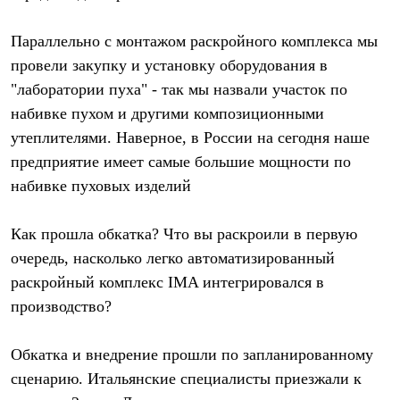
Тапочки
Чуни
Уход за обувью
Параллельно с монтажом раскройного комплекса мы
Аксессуары
провели закупку и установку оборудования в
Головные уборы
Шапки
"лаборатории пуха" - так мы назвали участок по
Балаклавы и маски
набивке пухом и другими композиционными
Кепки и бейсболки
утеплителями. Наверное, в России на сегодня наше
Повязки
Шарфы
предприятие имеет самые большие мощности по
Панамы
набивке пуховых изделий
Перчатки и рукавицы
Перчатки
Рукавицы
Как прошла обкатка? Что вы раскроили в первую
Носки
Полезные аксессуары
очередь, насколько легко автоматизированный
Брелки
раскройный комплекс IMA интегрировался в
Ремни
производство?
Шевроны
Опушки
Термоковрики
Обкатка и внедрение прошли по запланированному
Уход за одеждой
В Арктику
сценарию. Итальянские специалисты приезжали к
Коллекции