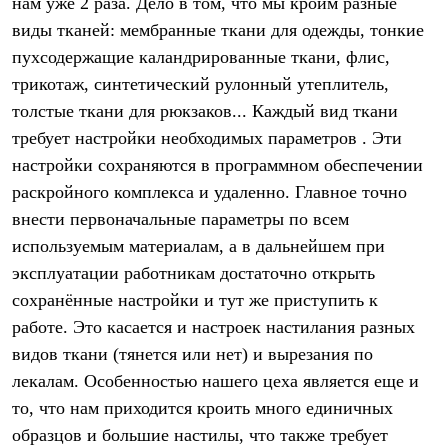
нам уже 2 раза. Дело в том, что мы кроим разные
PEAK
ЗА ПОЛЯРНЫМ КРУГОМ
виды тканей: мембранные ткани для одежды, тонкие
TREK
пухcодержащие каландрированные ткани, флис,
BASK kids
трикотаж, синтетический рулонный утеплитель,
CITY
BASK juno
толстые ткани для рюкзаков... Каждый вид ткани
ИДЁМ В ПОХОД
требует настройки необходимых параметров . Эти
Дневник капитана
Каталог дилеров
настройки сохраняются в программном обеспечении
Компания
раскройного комплекса и удаленно. Главное точно
Баск сегодня
внести первоначальные параметры по всем
История
Отцы основатели
используемым материалам, а в дальнейшем при
Производство
эксплуатации работникам достаточно открыть
Баск в вашем городе
Контроль качества
сохранённые настройки и тут же приступить к
Технологии
работе. Это касается и настроек настилания разных
Команда Баск
Сотрудничество
видов ткани (тянется или нет) и вырезания по
Дилерам
лекалам. Особенностью нашего цеха является еще и
Стать дилером
то, что нам приходится кроить много единичных
Корпоративным клиентам
Услуги
образцов и большие настилы, что также требует
Медиа