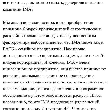
все-таки вы, так можно сказать, доверились именно
Рубашки
Футболки
компании IMA?
Толстовки
Брюки
Мы анализировали возможность приобретения
Термобелье
Теплое термобелье
примерно 6 марок производителей автоматических
Среднее термобелье
раскройных комплексов. Для нас существенным
Легкое термобелье
Флисовая одежда
фактором при выборе стало то, что IMA также как и
Куртки
БАСК - семейное предприятие. Нам проще
Брюки
Детская одежда
договариваться с конкретными людьми, а не с какой-
Утепленная пухом
нибудь корпорацией. И конечно, IMA - очень
Комбинезоны
инновационное предприятие, они быстро принимают
Куртки
Брюки
решения, оказывают сервисное сопровождение,
Утепленная синтетикой
помогают в обучении специалистов, прислушиваются
Комбинезоны
Куртки
к рекомендациям, вносят дополнения в программное
Брюки
обеспечение с учётом особенностей раскроя. Плюс,
Лёгкая одежда
несомненно, то что IMA предложила ряд решений
Футболки
Толстовки
согласно протоколу Индустрии 4.0. Что является