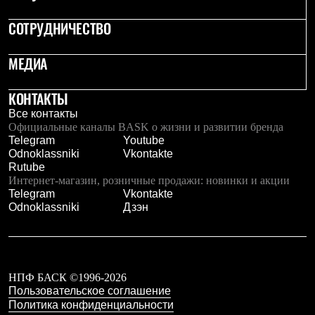
Рубашки
СОТРУДНИЧЕСТВО
Футболки
Толстовки
Брюки
МЕДИА
Термобелье
Теплое термобелье
Среднее термобелье
КОНТАКТЫ
Легкое термобелье
Все контакты
Флисовая одежда
Официальные каналы BASK о жизни и развитии бренда
Куртки
Telegram
Youtube
Брюки
Odnoklassniki
Vkontakte
Детская одежда
Rutube
Утепленная пухом
Интернет-магазин, розничные продажи: новинки и акции
Комбинезоны
Telegram
Vkontakte
Куртки
Odnoklassniki
Дзэн
Брюки
Утепленная синтетикой
Комбинезоны
Куртки
Брюки
НПФ БАСК ©1996-2026
Лёгкая одежда
Пользовательское соглашение
Футболки
Толстовки
Политика конфиденциальности