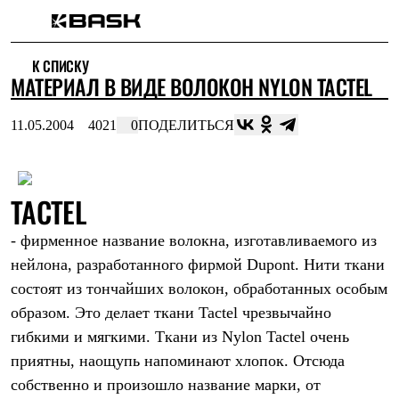
Каталог
К СПИСКУ
Интернет-магазин
МАТЕРИАЛ В ВИДЕ ВОЛОКОН NYLON TACTEL
Мужская одежда
Утепленная пухом
Куртки
11.05.2004
4021
0
ПОДЕЛИТЬСЯ
Брюки
Жилеты
Комбинезоны
Утепленная синтетикой
TACTEL
Куртки
Брюки
Штормовая одежда
- фирменное название волокна, изготавливаемого из
Куртки
нейлона, разработанного фирмой Dupont. Нити ткани
Брюки
Софтшелл одежда
состоят из тончайших волокон, обработанных особым
Куртки
образом. Это делает ткани Tactel чрезвычайно
Брюки
гибкими и мягкими. Ткани из Nylon Tactel очень
Флисовая одежда
Куртки
приятны, наощупь напоминают хлопок. Отсюда
Брюки
собственно и произошло название марки, от
Жилеты