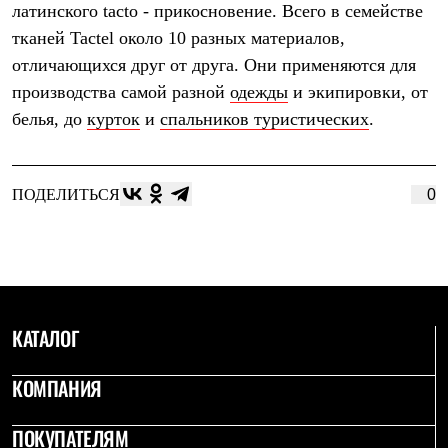
Термобелье
латинского tacto - прикосновение. Всего в семействе
Теплое термобелье
тканей Tactel около 10 разных материалов,
Среднее термобелье
отличающихся друг от друга. Они применяются для
Легкое термобелье
Лёгкая одежда
производства самой разной
одежды
и экипировки, от
Футболки
белья, до
курток
и
спальников туристических
.
Рубашки
Толстовки
Брюки
Шорты
ПОДЕЛИТЬСЯ
0
Женская одежда
Утепленная пухом
Куртки
Брюки
Жилеты
Утепленная синтетикой
Куртки
Брюки
КАТАЛОГ
Штормовая одежда
Куртки
КОМПАНИЯ
Софтшелл одежда
Куртки
Брюки
ПОКУПАТЕЛЯМ
Лёгкая одежда