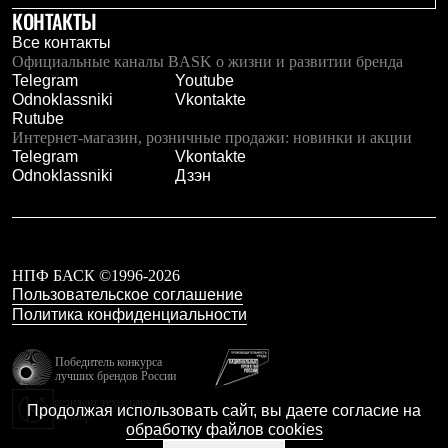
КОНТАКТЫ
Рубашки
Футболки
Все контакты
Толстовки
Официальные каналы BASK о жизни и развитии бренда
Брюки
Telegram
Youtube
Термобелье
Odnoklassniki
Vkontakte
Теплое термобелье
Rutube
Среднее термобелье
Интернет-магазин, розничные продажи: новинки и акции
Легкое термобелье
Telegram
Vkontakte
Флисовая одежда
Odnoklassniki
Дзэн
Куртки
Брюки
Детская одежда
Утепленная пухом
Комбинезоны
НПФ БАСК ©1996-2026
Куртки
Пользовательское соглашение
Брюки
Политика конфиденциальности
Утепленная синтетикой
Комбинезоны
Куртки
Победитель конкурса
Брюки
лучших брендов России
Лёгкая одежда
резидент технопарка
Продолжая использовать сайт, вы даете согласие на
Футболки
Калибр
обработку файлов cookies
Толстовки