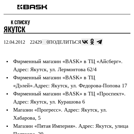
Каталог
К СПИСКУ
Интернет-магазин
ЯКУТСК
Мужская одежда
Утепленная пухом
Куртки
12.04.2012
22429
0
ПОДЕЛИТЬСЯ
Брюки
Жилеты
Комбинезоны
Фирменный магазин «BASK» в ТЦ «Айсберг».
Утепленная синтетикой
Куртки
Адрес: Якутск, ул. Лермонтова 62/4
Брюки
Фирменный магазин «BASK» в ТЦ
Штормовая одежда
Куртки
«Дэлей».Адрес: Якутск, ул. Федорова-Попова 17
Брюки
Фирменный магазин «BASK» в ТЦ «Проспект».
Софтшелл одежда
Адрес: Якутск, ул. Курашова 6
Куртки
Брюки
Магазин «Прогресс». Адрес: Якутск, ул.
Флисовая одежда
Хабарова, 5
Куртки
Брюки
Магазин «Пятая Империя». Адрес: Якутск, улица
Жилеты